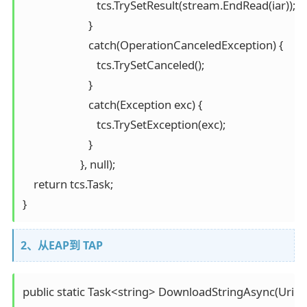
                           tcs.TrySetResult(stream.EndRead(iar)); 

                        }

                        catch(OperationCanceledException) { 

                           tcs.TrySetCanceled(); 

                        }

                        catch(Exception exc) { 

                           tcs.TrySetException(exc); 

                        }

                     }, null);

    return tcs.Task;

}
2、从EAP到 TAP
public static Task<string> DownloadStringAsync(Uri url