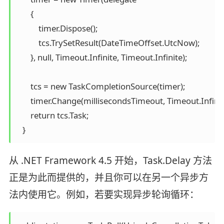
       {

           timer.Dispose();

           tcs.TrySetResult(DateTimeOffset.UtcNow);

       }, null, Timeout.Infinite, Timeout.Infinite);

       tcs = new TaskCompletionSource(timer);

       timer.Change(millisecondsTimeout, Timeout.Infinite
       return tcs.Task;

   }
从 .NET Framework 4.5 开始，Task.Delay 方法
正是为此而提供的，并且你可以在另一个异步方
法内使用它。例如，若要实现异步轮询循环：