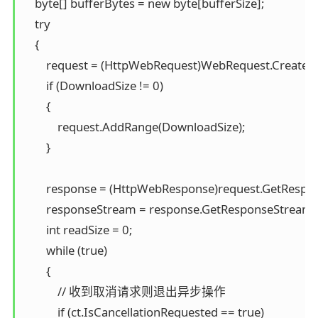
    byte[] bufferBytes = new byte[bufferSize];

    try

    {

        request = (HttpWebRequest)WebRequest.Create(url
        if (DownloadSize != 0)

        {

            request.AddRange(DownloadSize);

        }

        response = (HttpWebResponse)request.GetRespons
        responseStream = response.GetResponseStream();
        int readSize = 0;

        while (true)

        {

            // 收到取消请求则退出异步操作

            if (ct.IsCancellationRequested == true)
