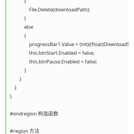
            {

                File.Delete(downloadPath);

            }

            else

            {

                progressBar1.Value = (int)((float)DownloadSize
                this.btnStart.Enabled = false;

                this.btnPause.Enabled = false;

            }

        }

    }

}

#endregion 构造函数

#region 方法
