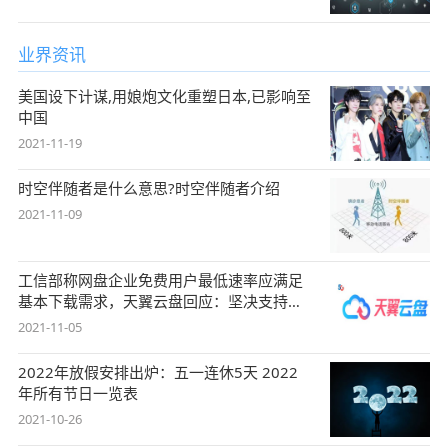
业界资讯
美国设下计谋,用娘炮文化重塑日本,已影响至
中国
2021-11-19
时空伴随者是什么意思?时空伴随者介绍
2021-11-09
工信部称网盘企业免费用户最低速率应满足
基本下载需求，天翼云盘回应：坚决支持，
始终
2021-11-05
2022年放假安排出炉：五一连休5天 2022
年所有节日一览表
2021-10-26