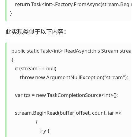
    return Task<int>.Factory.FromAsync(stream.BeginRead
}
此实现类似于以下内容：
 public static Task<int> ReadAsync(this Stream stream,  by
 {

    if (stream == null) 

        throw new ArgumentNullException("stream");

    var tcs = new TaskCompletionSource<int>();

    stream.BeginRead(buffer, offset, count, iar =>

                     {

                        try { 
