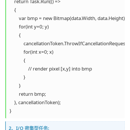
    return Task.Run(() =>

    {

        var bmp = new Bitmap(data.Width, data.Height);

        for(int y=0; y)

        {

            cancellationToken.ThrowIfCancellationRequested
            for(int x=0; x)

            {

                // render pixel [x,y] into bmp

            }

        }

        return bmp;

    }, cancellationToken);

}
2、I/O 密集型任务: