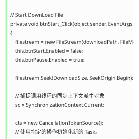
// Start DownLoad File

private void btnStart_Click(object sender, EventArgs e)

{

    filestream = new FileStream(downloadPath, FileMo
    this.btnStart.Enabled = false;

    this.btnPause.Enabled = true;

    filestream.Seek(DownloadSize, SeekOrigin.Begin);

    // 捕捉调用线程的同步上下文派生对象

    sc = SynchronizationContext.Current;

    cts = new CancellationTokenSource();

    // 使用指定的操作初始化新的 Task。
