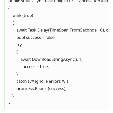
public static async Task Poll(Uri url, CancellationToke
{

    while(true)

    {

        await Task.Delay(TimeSpan.FromSeconds(10), canc
        bool success = false;

        try

        {

            await DownloadStringAsync(url);

            success = true;

        }

        catch { /* ignore errors */ }

        progress.Report(success);

    }

}