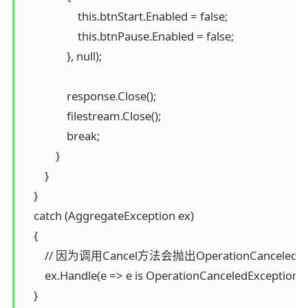
                    this.btnStart.Enabled = false;

                    this.btnPause.Enabled = false;

                }, null);

                response.Close();

                filestream.Close();

                break;

            }

        }

    }

    catch (AggregateException ex)

    {

        // 因为调用Cancel方法会抛出OperationCancel
        ex.Handle(e => e is OperationCanceledException);

    }
