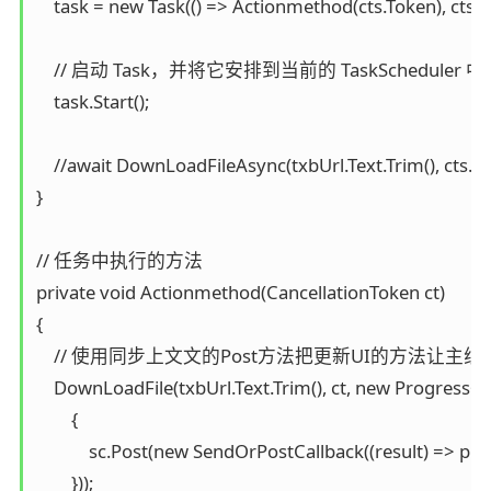
    task = new Task(() => Actionmethod(cts.Token), cts.To
    // 启动 Task，并将它安排到当前的 TaskScheduler 
    task.Start();

    //await DownLoadFileAsync(txbUrl.Text.Trim(), cts.
}

// 任务中执行的方法

private void Actionmethod(CancellationToken ct)

{

    // 使用同步上文文的Post方法把更新UI的方法让主线
    DownLoadFile(txbUrl.Text.Trim(), ct, new Progress<i
        {

            sc.Post(new SendOrPostCallback((result) => prog
        }));
