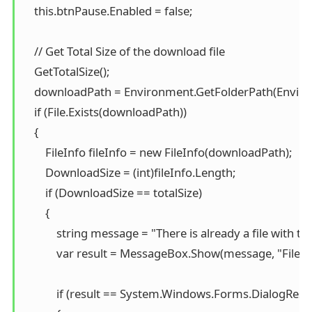
    this.btnPause.Enabled = false;

    // Get Total Size of the download file

    GetTotalSize();

    downloadPath = Environment.GetFolderPath(Environm
    if (File.Exists(downloadPath))

    {

        FileInfo fileInfo = new FileInfo(downloadPath);

        DownloadSize = (int)fileInfo.Length;

        if (DownloadSize == totalSize)

        {

            string message = "There is already a file with
            var result = MessageBox.Show(message, "Fil
            if (result == System.Windows.Forms.DialogResul