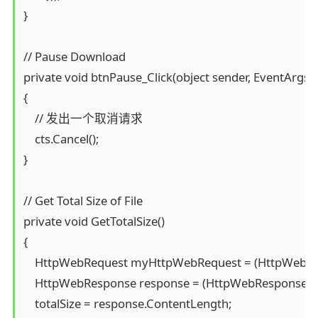
}

// Pause Download

private void btnPause_Click(object sender, EventArgs e)
{

    // 发出一个取消请求

    cts.Cancel();

}

// Get Total Size of File

private void GetTotalSize()

{

    HttpWebRequest myHttpWebRequest = (HttpWebRequ
    HttpWebResponse response = (HttpWebResponse)
    totalSize = response.ContentLength;
