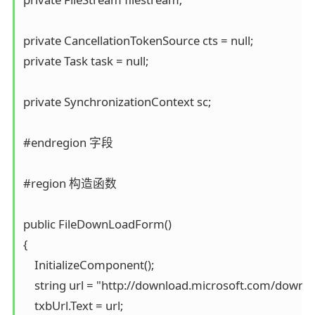
private CancellationTokenSource cts = null;

private Task task = null;

private SynchronizationContext sc;

#endregion 字段

#region 构造函数

public FileDownLoadForm()

{

    InitializeComponent();

    string url = "http://download.microsoft.com/do
    txbUrl.Text = url;
