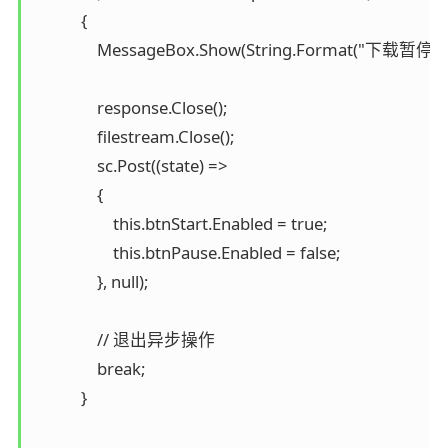
            {

                MessageBox.Show(String.Forma
                response.Close();

                filestream.Close();

                sc.Post((state) =>

                {

                    this.btnStart.Enabled = true;

                    this.btnPause.Enabled = false;

                }, null);

                // 退出异步操作

                break;

            }
