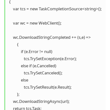
 {

     var tcs = new TaskCompletionSource<string>();

     var wc = new WebClient();

     wc.DownloadStringCompleted += (s,e) =>

         {

             if (e.Error != null) 

                tcs.TrySetException(e.Error);

             else if (e.Cancelled) 

                tcs.TrySetCanceled();

             else 

                tcs.TrySetResult(e.Result);

         };

     wc.DownloadStringAsync(url);

     return tcs.Task;
