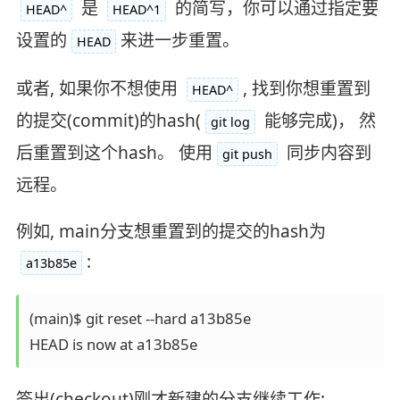
是
的简写，你可以通过指定要
HEAD^
HEAD^1
设置的
来进一步重置。
HEAD
或者, 如果你不想使用
, 找到你想重置到
HEAD^
的提交(commit)的hash(
能够完成)， 然
git log
后重置到这个hash。 使用
同步内容到
git push
远程。
例如, main分支想重置到的提交的hash为
:
a13b85e
(main)$ git reset --hard a13b85e

签出(checkout)刚才新建的分支继续工作: