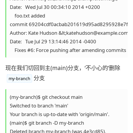
Date:   Wed Jul 30 00:34:10 2014 +0200

    foo.txt added

commit 69204cdf0acbab201619d95ad8295928e7f41
Author: Kate Hudson &lt;katehudson@example.com&gt
Date:   Tue Jul 29 13:14:46 2014 -0400

现在我们切回到主(main)分支，‘不小心的’删除
分支
my-branch
(my-branch)$ git checkout main

Switched to branch 'main'

Your branch is up-to-date with 'origin/main'.

(main)$ git branch -D my-branch

Deleted branch my-branch (was 4e3cd85).
