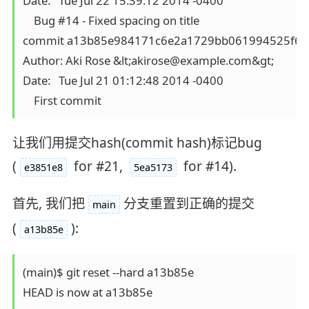
Date:   Tue Jul 22 15:39:12 2014 -0400

    Bug #14 - Fixed spacing on title

commit a13b85e984171c6e2a1729bb061994525f62
Author: Aki Rose &lt;akirose@example.com&gt;

Date:   Tue Jul 21 01:12:48 2014 -0400

让我们用提交hash(commit hash)标记bug
(
for #21,
for #14).
e3851e8
5ea5173
首先, 我们把
分支重置到正确的提交
main
(
):
a13b85e
(main)$ git reset --hard a13b85e
