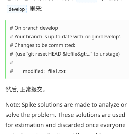
里来:
develop
# On branch develop

# Your branch is up-to-date with 'origin/develop'.

# Changes to be committed:

#  (use "git reset HEAD &lt;file&gt;..." to unstage)

#

然后, 正常提交。
Note: Spike solutions are made to analyze or
solve the problem. These solutions are used
for estimation and discarded once everyone