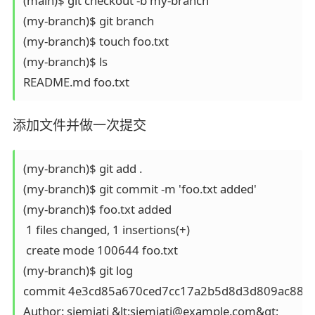
(main)$ git checkout -b my-branch

(my-branch)$ git branch

(my-branch)$ touch foo.txt

(my-branch)$ ls

添加文件并做一次提交
(my-branch)$ git add .

(my-branch)$ git commit -m 'foo.txt added'

(my-branch)$ foo.txt added

 1 files changed, 1 insertions(+)

 create mode 100644 foo.txt

(my-branch)$ git log

commit 4e3cd85a670ced7cc17a2b5d8d3d809ac88d5
Author: siemiatj &lt;siemiatj@example.com&gt;
