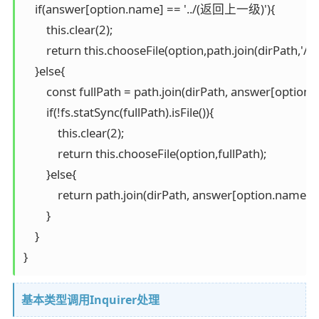
    if(answer[option.name] == '../(返回上一级)'){

        this.clear(2);

        return this.chooseFile(option,path.join(dirPath,'/../')
    }else{

        const fullPath = path.join(dirPath, answer[option.
        if(!fs.statSync(fullPath).isFile()){

            this.clear(2);

            return this.chooseFile(option,fullPath);

        }else{

            return path.join(dirPath, answer[option.name]);

        }

    }

}
基本类型调用Inquirer处理