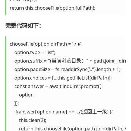
return this.chooseFile(option,fullPath);
完整代码如下：
chooseFile(option,dirPath = './'){

    option.type = 'list';

    option.suffix = "(当前浏览目录：" + path.join(__dirname,
    option.pageSize = fs.readdirSync('./').length + 1;

    option.choices = [...this.getFileList(dirPath)];

    const answer = await inquirer.prompt([

        option

    ]);

    if(answer[option.name] == '../(返回上一级)'){

        this.clear(2);

        return this.chooseFile(option,path.join(dirPath,'/../')