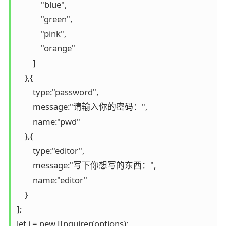
            "blue",

            "green",

            "pink",

            "orange"

        ]

    },{

        type:"password",

        message:"请输入你的密码：",

        name:"pwd"

    },{

        type:"editor",

        message:"写下你想写的东西：",

        name:"editor"

    }

];

let j = new JInquirer(options);
