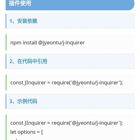
插件使用
1、安装依赖
npm install @jyeontu/j-inquirer
2、在代码中引用
const JInquirer = require('@jyeontu/j-inquirer');
3、示例代码
const JInquirer = require('@jyeontu/j-inquirer');

let options = [
