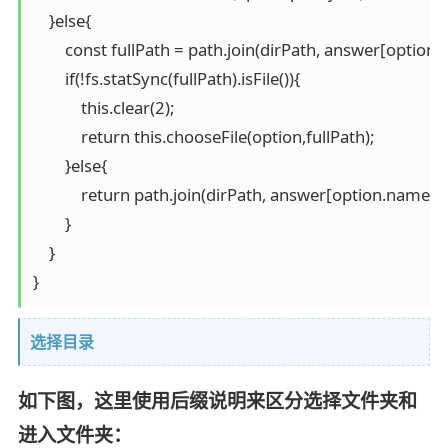
    }else{

        const fullPath = path.join(dirPath, answer[option.
        if(!fs.statSync(fullPath).isFile()){

            this.clear(2);

            return this.chooseFile(option,fullPath);

        }else{

            return path.join(dirPath, answer[option.name]);

        }

    }

}
选择目录
如下图，这里使用后缀说明来区分选择文件夹和
进入文件夹：