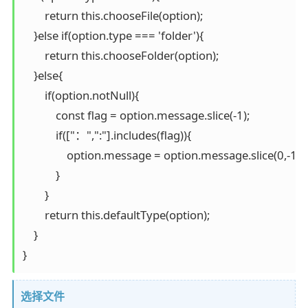
        return this.chooseFile(option);

    }else if(option.type === 'folder'){

        return this.chooseFolder(option);

    }else{

        if(option.notNull){

            const flag = option.message.slice(-1);

            if(["：",":"].includes(flag)){

                option.message = option.message.slice(0,-1
            }

        }

        return this.defaultType(option);

    }

}
选择文件