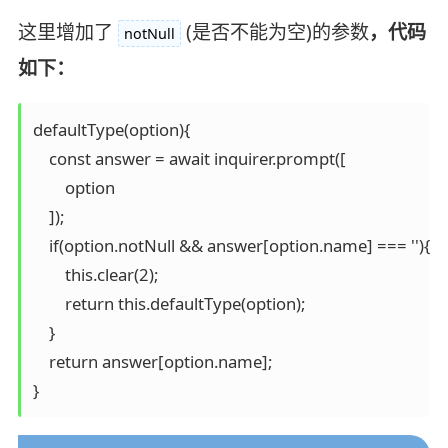
这里增加了
(是否不能为空)的参数
，代码
notNull
如下：
defaultType(option){

    const answer = await inquirer.prompt([

        option

    ]);

    if(option.notNull && answer[option.name] === ''){

        this.clear(2);

        return this.defaultType(option);

    }

    return answer[option.name];

}