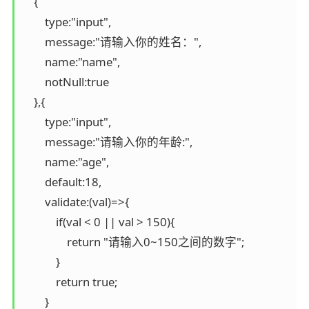
    {

        type:"input",

        message:"请输入你的姓名：",

        name:"name",

        notNull:true

    },{

        type:"input",

        message:"请输入你的年龄:",

        name:"age",

        default:18,

        validate:(val)=>{

            if(val < 0 || val > 150){

                return "请输入0~150之间的数字";

            }

            return true;

        }
