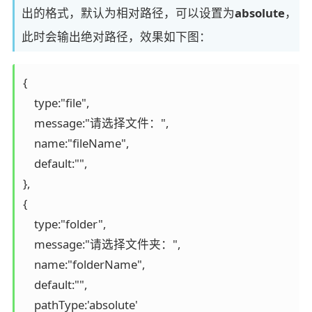
出的格式，默认为相对路径，可以设置为
absolute
，
此时会输出绝对路径，效果如下图：
{

    type:"file",

    message:"请选择文件：",

    name:"fileName",

    default:"",

},

{

    type:"folder",

    message:"请选择文件夹：",

    name:"folderName",

    default:"",

    pathType:'absolute'
