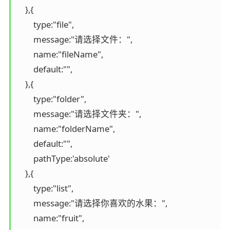
    },{

        type:"file",

        message:"请选择文件：",

        name:"fileName",

        default:"",

    },{

        type:"folder",

        message:"请选择文件夹：",

        name:"folderName",

        default:"",

        pathType:'absolute'

    },{

        type:"list",

        message:"请选择你喜欢的水果：",

        name:"fruit",
