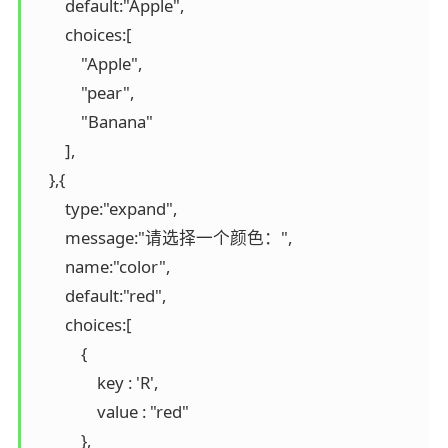
        default:"Apple",

        choices:[

            "Apple",

            "pear",

            "Banana"

        ],

    },{

        type:"expand",

        message:"请选择一个颜色：",

        name:"color",

        default:"red",

        choices:[

            {

                key : 'R',

                value : "red"

            },
