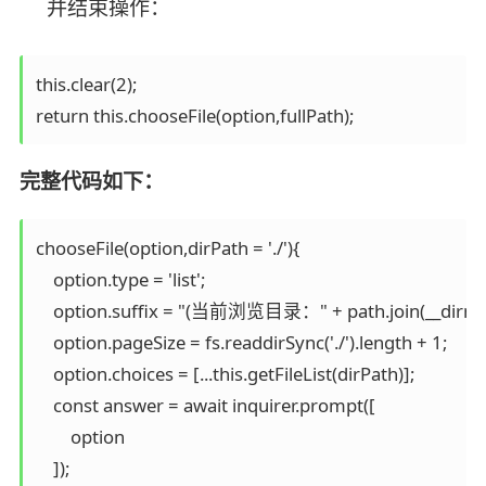
并结束操作：
this.clear(2);

return this.chooseFile(option,fullPath);
完整代码如下：
chooseFile(option,dirPath = './'){

    option.type = 'list';

    option.suffix = "(当前浏览目录：" + path.join(__dirname,
    option.pageSize = fs.readdirSync('./').length + 1;

    option.choices = [...this.getFileList(dirPath)];

    const answer = await inquirer.prompt([

        option

    ]);
