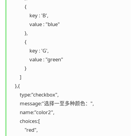
            {

                key : 'B',

                value : "blue"

            },

            {

                key : 'G',

                value : "green"

            }

        ]

    },{

        type:"checkbox",

        message:"选择一至多种颜色：",

        name:"color2",

        choices:[

            "red",
