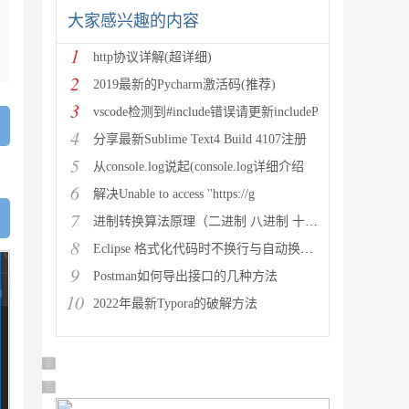
大家感兴趣的内容
1
http协议详解(超详细)
2
2019最新的Pycharm激活码(推荐)
3
vscode检测到#include错误请更新includeP
4
分享最新Sublime Text4 Build 4107注册
5
从console.log说起(console.log详细介绍
6
解决Unable to access ''https://g
7
进制转换算法原理（二进制 八进制 十进制 十六进制）
8
Eclipse 格式化代码时不换行与自动换行的实现方法
9
Postman如何导出接口的几种方法
10
2022年最新Typora的破解方法
广告 商业广告，理性选择
广告 商业广告，理性选择