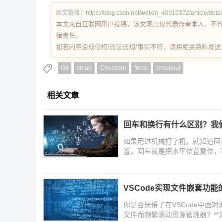
原文链接：https://blog.csdn.net/weixin_40910372/article/deta
本文来自互联网用户投稿，该文观点仅代表作者本人，不
律责任。
如若内容造成侵权/违法违规/事实不符，请将相关资料发送至 re
Git
smart
Checkout
force
checkout
相关文章
回车和换行有什么区别？我们
如果用过机械打字机，就知道回
置。回车就是把水平位置复位，
VSCode实现文件嵌套功
你是否厌倦了在VSCode中面
文件而频繁滚动资源管理器？**文件