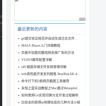
广告 商业广告，理性
最近更新的内容
git提交验证规范并自动生成日志文件的方法
MASA Blazor入门详细教程
页面中加载优酷视频去掉广告的方法
VS2019属性配置详解
s49 磁盘存储文件系统管理详解
web高性能开发系列随笔 BearRui(AK-47)版
命令行下的2款网页截图工具推荐
永恒之蓝实战教程之Mac通过Metasploit攻击Server2008的详
如何使用Git实现切换分支开发过程解析
比较全的获得ip地理信息的几种方法小结