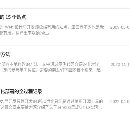
ode的虚拟路径管理技术,需要的朋友可以参考下
 15 个站点
对 Web 设计与开发师极端有用的站点，里面有不少也是我
2009-08-0
都有用，翻译出来以饷同仁。
的方法
放弃所有本地修改的方法，文中通过示例代码介绍的非常详
2020-11-1
一定的参考学习价值，需要的朋友们下面随着小编来一起学
现自动化部署的全过程记录
发,而开发只管开发的,所以运维只能是通过使用开源工具的
2022-04-0
篇文章主要给大家介绍了关于Jenkins集成Gitlab实现自
友可以参考下