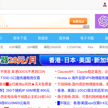
广告 商业广告，理
栏
脚本下载
数据库
服务器
电子书籍
达式
ASP编程
JSP编程
编程10000问
CSS/HTML
Flex
脚本加
 不限流 本港DDOS不黑洞CDN
ClaudeAPI：Claude稳定直连
G1TSSD G口服务器租用仅需
Hostia.io 海外自营VPS物理服务
可免费测试
址查询▉ip归属地ip风险★天天免费查
万恒网络-国内高防物理服务器，
】250个随机IP 50M带宽 800元
99元/月起
香港、美国1-10G口宿主机低至35
-西安电信骨干线路云主机16核16G
微子网络 高效、可靠的网络服务
核8G10M69元每月
█华瑞云：香港/美国vps仅需0.6元