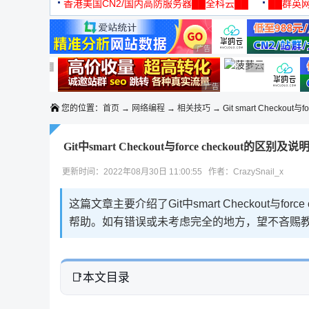
机
香港美国CN2/国内高防服务器██全科云██
██群英网
◆◆◆
广告 商业广告，理性选择
广告 商业广告，理性选择
广告 商业广告，理性选择
广告 商业广告，
广告 商业广告，理性选择
您的位置：
首页
→
网络编程
→
相关技巧
→ Git smart Checkout与f
Git中smart Checkout与force checkout的区别及说
更新时间：2022年08月30日 11:00:55 作者：CrazySnail_x
这篇文章主要介绍了Git中smart Checkout与
帮助。如有错误或未考虑完全的地方，望不吝赐
本文目录