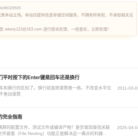
ils/96329505
代表本站立场。本站仅提供信息存储空间服务，不拥有所有权，不承担相关法
terry123@163.com 进行投诉反馈，一经查实，立即处理！
平时按下的Enter键是回车还是换行
车和换行的区别了。换行就是把滚筒卷一格，不改变水平位
2011-03-0
不卷动滚筒
能的完全指南
对满屏的配置文件、测试文件或编译产物？是否曾因查找关联
2025-04-0
嵌套（File Nesting）功能正是解决这一痛点的利器！