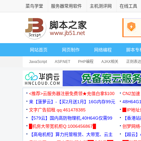
菜鸟学堂
服务器常用软件
主机测评网
在线工具
网站首页
网页制作
网络编程
脚本专
JavaScript
ASP.NET
PHP编程
AJAX相关
正则表
安全相关
网页播放器
其它综合
Dart
<推荐>云服务器注册免费领★充值白拿$100
CN2加速
来【菠萝云】-【买2月送1月】16G内存99元
48H64
文字广告招租 qq:461478385
3000+
▉IP地
【579云】国内高防物理机,40H64G仅需99
【香港站群
元
█机房大带宽机柜Q:1006456867█
创梦网络
【高电机柜】算力托管租赁、大带宽、云主
88元/月
【超云】4