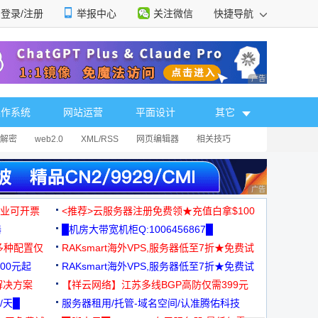
登录/注册
举报中心
关注微信
快捷导航
性选择
广告 商业广告，理
操作系统
网站运营
平面设计
其它
解密
web2.0
XML/RSS
网页编辑器
相关技巧
广告 商业广告，理
，企业可开票
<推荐>云服务器注册免费领★充值白拿$100
器
█机房大带宽机柜Q:1006456867█
多种配置仅
RAKsmart海外VPS,服务器低至7折★免费试
00元起
用★
RAKsmart海外VPS,服务器低至7折★免费试
解决方案
用★
【祥云网络】江苏多线BGP高防仅需399元
/天█
服务器租用/托管-域名空间/认准腾佑科技