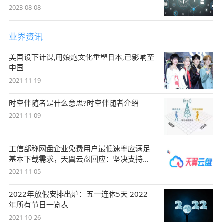
2023-08-08
业界资讯
美国设下计谋,用娘炮文化重塑日本,已影响至
中国
2021-11-19
时空伴随者是什么意思?时空伴随者介绍
2021-11-09
工信部称网盘企业免费用户最低速率应满足
基本下载需求，天翼云盘回应：坚决支持，
始终
2021-11-05
2022年放假安排出炉：五一连休5天 2022
年所有节日一览表
2021-10-26