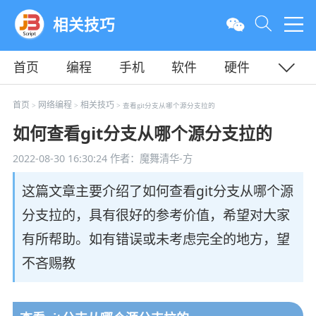
相关技巧
首页
编程
手机
软件
硬件
教程
平面
服务器
首页
网络编程
相关技巧
>
>
> 查看git分支从哪个源分支拉的
如何查看git分支从哪个源分支拉的
2022-08-30 16:30:24
作者：魔舞清华-方
这篇文章主要介绍了如何查看git分支从哪个源
分支拉的，具有很好的参考价值，希望对大家
有所帮助。如有错误或未考虑完全的地方，望
不吝赐教