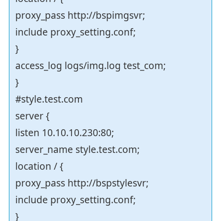
proxy_pass http://bspimgsvr;
include proxy_setting.conf;
}
access_log logs/img.log test_com;
}
#style.test.com
server {
listen 10.10.10.230:80;
server_name style.test.com;
location / {
proxy_pass http://bspstylesvr;
include proxy_setting.conf;
}