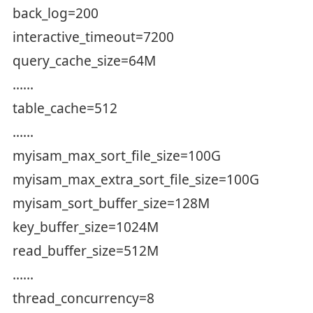
back_log=200
interactive_timeout=7200
query_cache_size=64M
……
table_cache=512
……
myisam_max_sort_file_size=100G
myisam_max_extra_sort_file_size=100G
myisam_sort_buffer_size=128M
key_buffer_size=1024M
read_buffer_size=512M
……
thread_concurrency=8