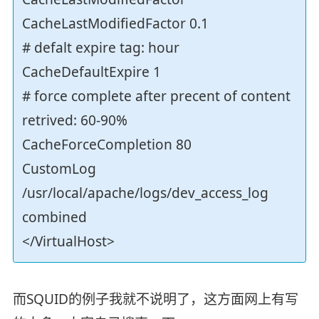
CacheLastModifiedFactor 0.1
# defalt expire tag: hour
CacheDefaultExpire 1
# force complete after precent of content
retrived: 60-90%
CacheForceCompletion 80
CustomLog
/usr/local/apache/logs/dev_access_log
combined
</VirtualHost>
而SQUID的例子我就不说明了，这方面网上有写