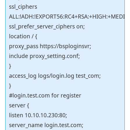
ssl_ciphers
ALL:!ADH:!EXPORT56:RC4+RSA:+HIGH:+MEDIU
ssl_prefer_server_ciphers on;
location / {
proxy_pass https://bsploginsvr;
include proxy_setting.conf;
}
access_log logs/login.log test_com;
}
#login.test.com for register
server {
listen 10.10.10.230:80;
server_name login.test.com;