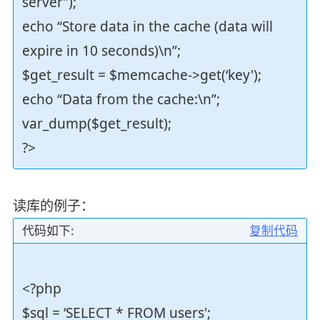
server”);
echo “Store data in the cache (data will
expire in 10 seconds)\n”;
$get_result = $memcache->get(‘key');
echo “Data from the cache:\n”;
var_dump($get_result);
?>
读库的例子：
代码如下:
复制代码
<?php
$sql = ‘SELECT * FROM users';