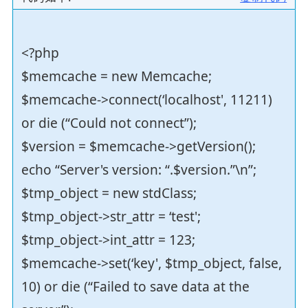
<?php
$memcache = new Memcache;
$memcache->connect(‘localhost', 11211)
or die (“Could not connect”);
$version = $memcache->getVersion();
echo “Server's version: “.$version.”\n”;
$tmp_object = new stdClass;
$tmp_object->str_attr = ‘test';
$tmp_object->int_attr = 123;
$memcache->set(‘key', $tmp_object, false,
10) or die (“Failed to save data at the