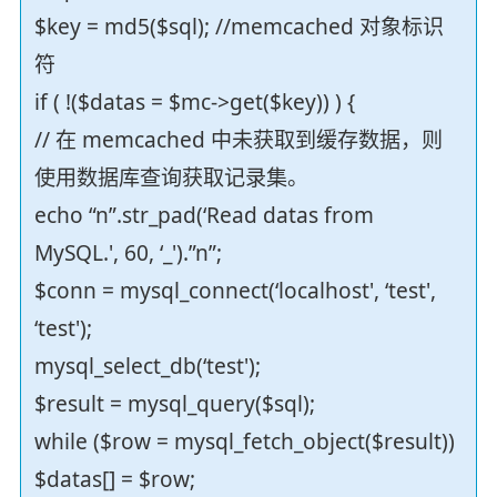
$key = md5($sql); //memcached 对象标识
符
if ( !($datas = $mc->get($key)) ) {
// 在 memcached 中未获取到缓存数据，则
使用数据库查询获取记录集。
echo “n”.str_pad(‘Read datas from
MySQL.', 60, ‘_').”n”;
$conn = mysql_connect(‘localhost', ‘test',
‘test');
mysql_select_db(‘test');
$result = mysql_query($sql);
while ($row = mysql_fetch_object($result))
$datas[] = $row;