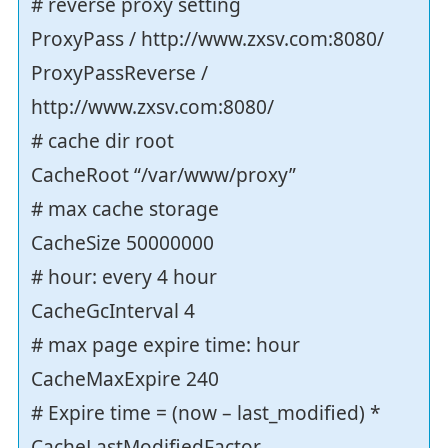
# reverse proxy setting
ProxyPass / http://www.zxsv.com:8080/
ProxyPassReverse /
http://www.zxsv.com:8080/
# cache dir root
CacheRoot “/var/www/proxy”
# max cache storage
CacheSize 50000000
# hour: every 4 hour
CacheGcInterval 4
# max page expire time: hour
CacheMaxExpire 240
# Expire time = (now – last_modified) *
CacheLastModifiedFactor