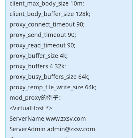
client_max_body_size 10m;
client_body_buffer_size 128k;
proxy_connect_timeout 90;
proxy_send_timeout 90;
proxy_read_timeout 90;
proxy_buffer_size 4k;
proxy_buffers 4 32k;
proxy_busy_buffers_size 64k;
proxy_temp_file_write_size 64k;
mod_proxy的例子：
<VirtualHost *>
ServerName www.zxsv.com
ServerAdmin admin@zxsv.com