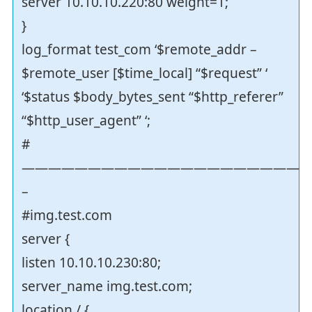
server 10.10.10.220:80 weight=1;
}
log_format test_com ‘$remote_addr –
$remote_user [$time_local] “$request” ‘
‘$status $body_bytes_sent “$http_referer”
“$http_user_agent” ‘;
#
—————————————————————
–
#img.test.com
server {
listen 10.10.10.230:80;
server_name img.test.com;
location / {