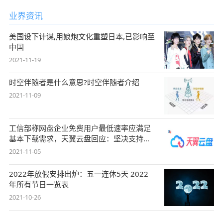
业界资讯
美国设下计谋,用娘炮文化重塑日本,已影响至
中国
2021-11-19
时空伴随者是什么意思?时空伴随者介绍
2021-11-09
工信部称网盘企业免费用户最低速率应满足
基本下载需求，天翼云盘回应：坚决支持，
始终
2021-11-05
2022年放假安排出炉：五一连休5天 2022
年所有节日一览表
2021-10-26