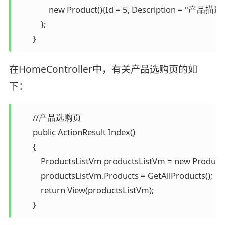
                new Product(){Id = 5, Descri
            };

        }
在HomeController中，有关产品选购页的如
下：
        //产品选购页

        public ActionResult Index()

        {

            ProductsListVm productsListVm = new Products
            productsListVm.Products = GetAllProducts();

            return View(productsListVm);

        }