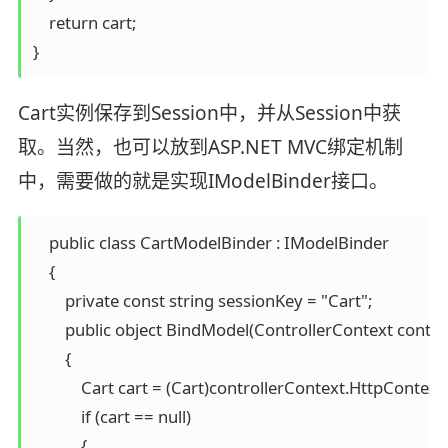
    return cart;

}
Cart实例保存到Session中，并从Session中获
取。当然，也可以放到ASP.NET MVC绑定机制
中，需要做的就是实现IModelBinder接口。
    public class CartModelBinder : IModelBinder

    {

        private const string sessionKey = "Cart";

        public object BindModel(ControllerContext cont
        {

            Cart cart = (Cart)controllerContext.HttpContex
            if (cart == null)

            {
