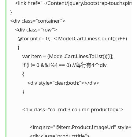
    <link href="~/Content/jquery.bootstrap-touchspin.mi
}

<div class="container">

    <div class="row">

      @for (int i = 0; i < Model.Cart.Lines.Count(); i++)

      {

          var item = (Model.Cart.Lines.ToList())[i];

          if (i != 0 && i%4 == 0) //每行有4个div

          {

              <div style="clear:both;"></div>

          }

          <div class="col-md-3 column productbox">

                <img src="@item.Product.ImageUrl" style
                <div class="producttitle">
