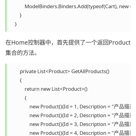
            ModelBinders.Binders.Add(typeof(Cart), new Ca
        }

    }
在Home控制器中，首先提供了一个返回Product
集合的方法。
        private List<Product> GetAllProducts()

        {

            return new List<Product>()

            {

                new Product(){Id = 1, Descri
                new Product(){Id = 2, Descri
                new Product(){Id = 3, Description 
                new Product(){Id = 4, Descri