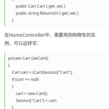
        public Cart Cart { get; set; }

        public string ReturnUrl { get; set; }

    }
在HomeController中，需要用到购物车的实
例，可以这样写：
private Cart GetCart()

{

    Cart cart = (Cart)Session["Cart"];

    if (cart == null)

    {

        cart = new Cart();

        Session["Cart"] = cart;

    }
