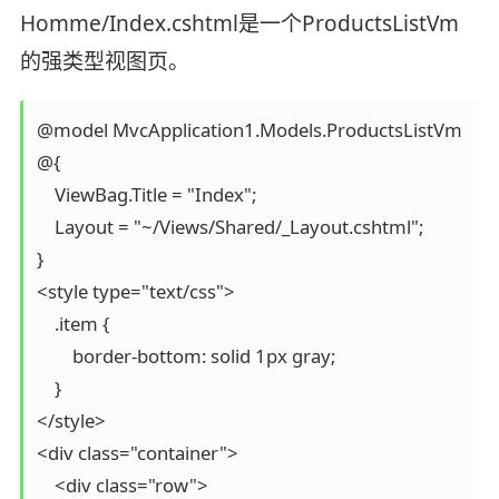
Homme/Index.cshtml是一个ProductsListVm
的强类型视图页。
@model MvcApplication1.Models.ProductsListVm

@{

    ViewBag.Title = "Index";

    Layout = "~/Views/Shared/_Layout.cshtml";

}

<style type="text/css">

    .item {

        border-bottom: solid 1px gray;

    }

</style>

<div class="container">

    <div class="row">
