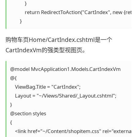
            }

            return RedirectToAction("CartIndex", new {retur
        }
购物车页Home/CartIndex.cshtml是一个
CartIndexVm的强类型视图页。
@model MvcApplication1.Models.CartIndexVm

@{

    ViewBag.Title = "CartIndex";

    Layout = "~/Views/Shared/_Layout.cshtml";

}

@section styles

{

    <link href="~/Content/shopitem.css" rel="external no