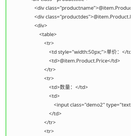
                    <div class="productname">@item.Produc
                    <div class="productdes">@item.Product.D
                    <div>

                        <table>

                            <tr>

                                <td style="width:50px;">单价：</td>

                                <td>@item.Product.Price</td>

                            </tr>

                            <tr>

                                <td>数量：</td>

                                <td>

                                    <input class="demo2" typ
                                </td>

                            </tr>

                            <tr>
