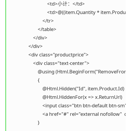
                                <td>小计：</td>

                                <td>@((item.Quantity * item.Produ
                            </tr>

                        </table>

                    </div>

                </div>

                <div class="productprice">

                    <div class="text-center">

                        @using (Html.BeginForm("RemoveFrom
                        {

                            @Html.Hidden("Id", item.Product.Id)

                            @Html.HiddenFor(x => x.ReturnUrl)

                            <input class="btn btn-default bt
                            <a href="#" rel="external nofo
                        }
