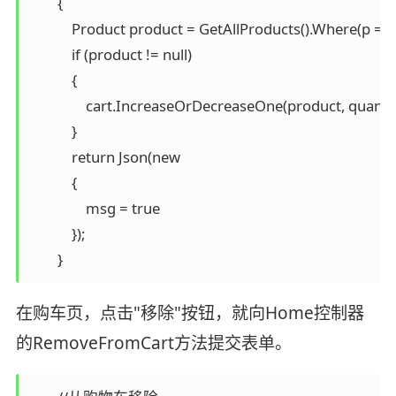
        {

            Product product = GetAllProducts().Where(p => p
            if (product != null)

            {

                cart.IncreaseOrDecreaseOne(product, quantity
            }

            return Json(new

            {

                msg = true

            });

        }
在购车页，点击"移除"按钮，就向Home控制器
的RemoveFromCart方法提交表单。