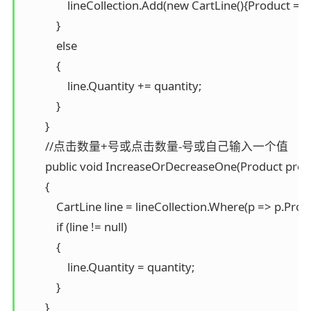
                lineCollection.Add(new CartLine(){Product = 
            }

            else

            {

                line.Quantity += quantity;

            }

        }

        //点击数量+号或点击数量-号或自己输入一个值

        public void IncreaseOrDecreaseOne(Product produc
        {

            CartLine line = lineCollection.Where(p => p.Pro
            if (line != null)

            {

                line.Quantity = quantity;

            }

        }
