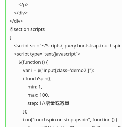
        </p>

    </div>

</div>

@section scripts

{

    <script src="~/Scripts/jquery.bootstrap-touchspin.mi
    <script type="text/javascript">

        $(function () {

            var i = $("input[class='demo2']");

            i.TouchSpin({

                min: 1,

                max: 100,

                step: 1//增量或减量

            });

            i.on("touchspin.on.stopupspin", function () {
