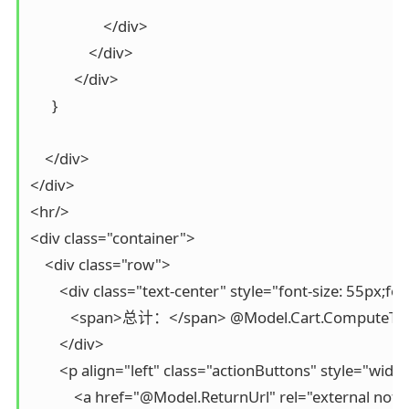
                    </div>

                </div>

            </div>

      }

    </div>

</div>

<hr/>

<div class="container">

    <div class="row">

        <div class="text-center" style="font-size: 55px;fon
           <span>总计：</span> @Model.Cart.ComputeTotalP
        </div>

        <p align="left" class="actionButtons" style="width
            <a href="@Model.ReturnUrl" rel="external 