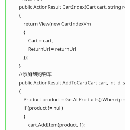
        public ActionResult CartIndex(Cart cart, string ret
        {

            return View(new CartIndexVm

            {

                Cart = cart,

                ReturnUrl = returnUrl

            });

        }

        //添加到购物车

        public ActionResult AddToCart(Cart cart, int id, str
        {

            Product product = GetAllProducts().Where(p => p
            if (product != null)

            {

                cart.AddItem(product, 1);
