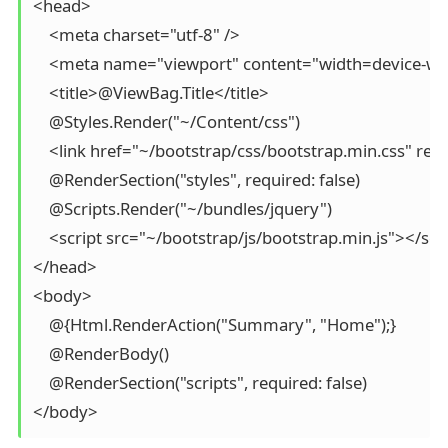
<head>

    <meta charset="utf-8" />

    <meta name="viewport" content="width=device-widt
    <title>@ViewBag.Title</title>

    @Styles.Render("~/Content/css")

    <link href="~/bootstrap/css/bootstrap.min.css" rel="
    @RenderSection("styles", required: false)

    @Scripts.Render("~/bundles/jquery")

    <script src="~/bootstrap/js/bootstrap.min.js"></scri
</head>

<body>

    @{Html.RenderAction("Summary", "Home");}

    @RenderBody()

    @RenderSection("scripts", required: false)

</body>