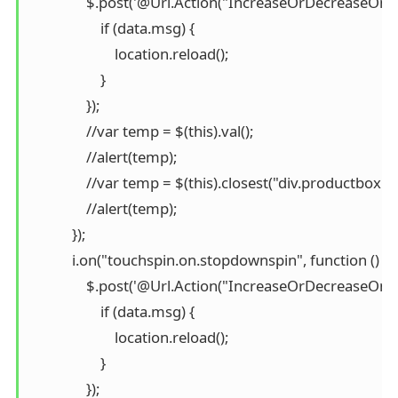
                $.post('@Url.Action("IncreaseOrDecreaseOne",
                    if (data.msg) {

                        location.reload();

                    }

                });

                //var temp = $(this).val();

                //alert(temp);

                //var temp = $(this).closest("div.productbox").f
                //alert(temp);

            });

            i.on("touchspin.on.stopdownspin", function () {

                $.post('@Url.Action("IncreaseOrDecreaseOne",
                    if (data.msg) {

                        location.reload();

                    }

                });
