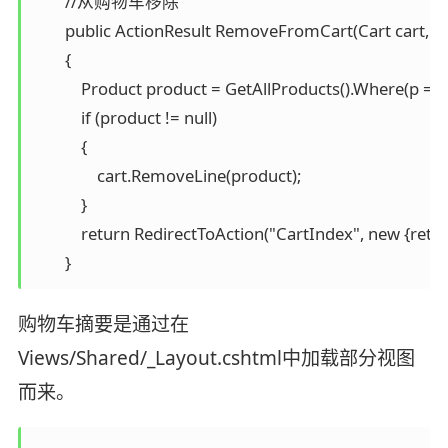
        //从购物车移除

        public ActionResult RemoveFromCart(Cart cart, int 
        {

            Product product = GetAllProducts().Where(p => p
            if (product != null)

            {

                cart.RemoveLine(product);

            }

            return RedirectToAction("CartIndex", new {retur
        }
购物车摘要是通过在
Views/Shared/_Layout.cshtml中加载部分视图
而来。