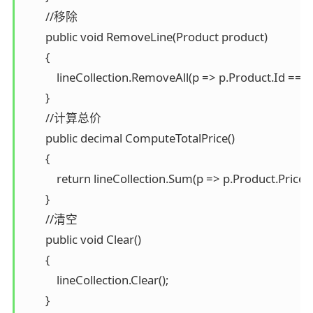
        //移除

        public void RemoveLine(Product product)

        {

            lineCollection.RemoveAll(p => p.Product.Id == p
        }

        //计算总价

        public decimal ComputeTotalPrice()

        {

            return lineCollection.Sum(p => p.Product.Price*
        }

        //清空

        public void Clear()

        {

            lineCollection.Clear();

        }
