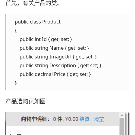
首先，有关产品的类。
    public class Product

    {

        public int Id { get; set; }

        public string Name { get; set; }

        public string ImageUrl { get; set; }

        public string Description { get; set; }

        public decimal Price { get; set; }

    }
产品选购页如图：