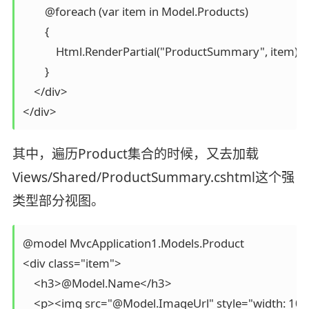
        @foreach (var item in Model.Products)

        {

            Html.RenderPartial("ProductSummary", item);

        }

    </div>

</div>
其中，遍历Product集合的时候，又去加载
Views/Shared/ProductSummary.cshtml这个强
类型部分视图。
@model MvcApplication1.Models.Product

<div class="item">

    <h3>@Model.Name</h3>

    <p><img src="@Model.ImageUrl" style="width: 100