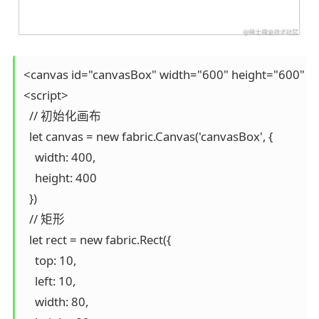
<canvas id="canvasBox" width="600" height="600" sty
<script>

  // 初始化画布

  let canvas = new fabric.Canvas('canvasBox', {

    width: 400,

    height: 400

  })

  // 矩形

  let rect = new fabric.Rect({

    top: 10,

    left: 10,

    width: 80,
