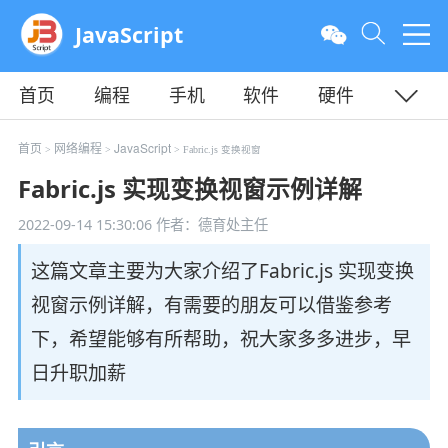
JavaScript
首页
编程
手机
软件
硬件
教程
平面
服务器
首页
网络编程
JavaScript
>
>
> Fabric.js 变换视窗
Fabric.js 实现变换视窗示例详解
2022-09-14 15:30:06
作者：德育处主任
这篇文章主要为大家介绍了Fabric.js 实现变换
视窗示例详解，有需要的朋友可以借鉴参考
下，希望能够有所帮助，祝大家多多进步，早
日升职加薪