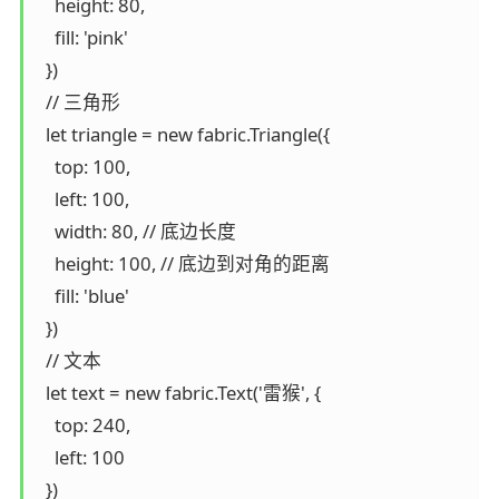
    height: 80,

    fill: 'pink'

  })

  // 三角形

  let triangle = new fabric.Triangle({

    top: 100,

    left: 100,

    width: 80, // 底边长度

    height: 100, // 底边到对角的距离

    fill: 'blue'

  })

  // 文本

  let text = new fabric.Text('雷猴', {

    top: 240,

    left: 100

  })
