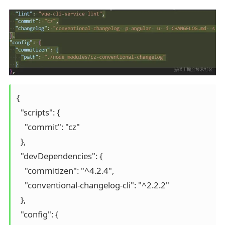
{

  "scripts": {

    "commit": "cz"

  },

  "devDependencies": {

    "commitizen": "^4.2.4",

    "conventional-changelog-cli": "^2.2.2"

  },

  "config": {
