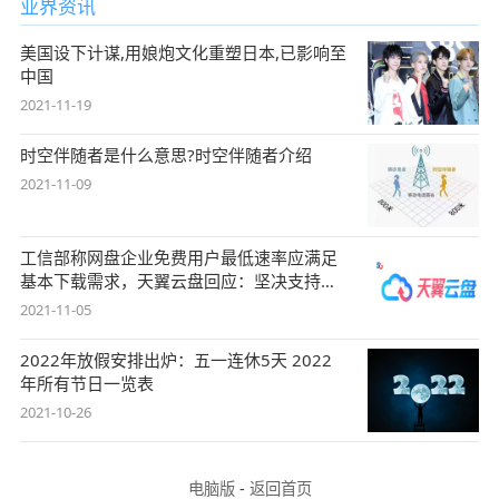
业界资讯
美国设下计谋,用娘炮文化重塑日本,已影响至
中国
2021-11-19
时空伴随者是什么意思?时空伴随者介绍
2021-11-09
工信部称网盘企业免费用户最低速率应满足
基本下载需求，天翼云盘回应：坚决支持，
始终
2021-11-05
2022年放假安排出炉：五一连休5天 2022
年所有节日一览表
2021-10-26
电脑版
-
返回首页