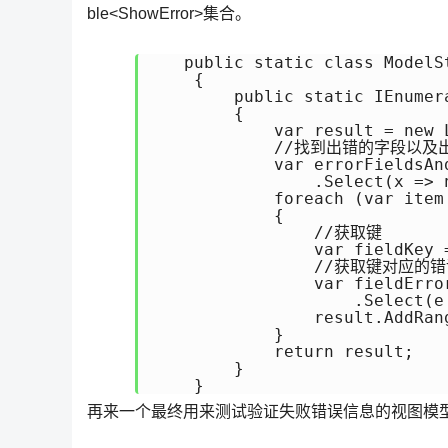
ble<ShowError>集合。
   public static class ModelSt
    {

        public static IEnumer
        {

            var result = new L
            //找到出错的字段以及
            var errorFieldsAn
                .Select(x => 
            foreach (var item
            {

                //获取键

                var fieldKey =
                //获取键对应的错
                var fieldError
                    .Select(e
                result.AddRang
            }

            return result;

        }

    }
再来一个最终用来测试验证失败错误信息的视图模