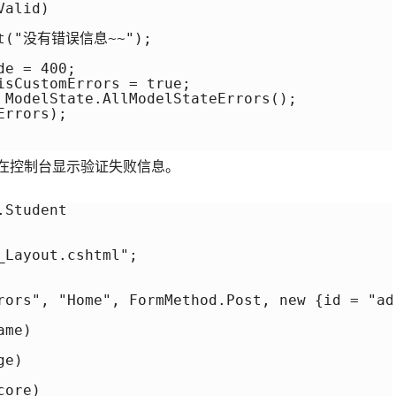
alid)

ent("没有错误信息~~");

e = 400;

isCustomErrors = true;

 ModelState.AllModelStateErrors();

rrors);

"按钮，在控制台显示验证失败信息。
Student

Layout.cshtml";

rors", "Home", FormMethod.Post, new {id = "add
me)

e)

ore)
