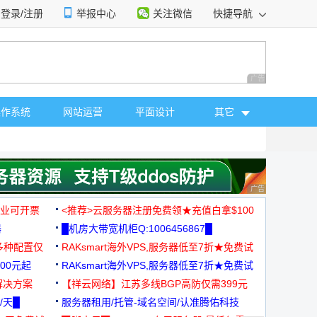
登录/注册
举报中心
关注微信
快捷导航
性选择
广告 商业广告，理
操作系统
网站运营
平面设计
其它
广告 商业广告，理
，企业可开票
<推荐>云服务器注册免费领★充值白拿$100
器
█机房大带宽机柜Q:1006456867█
多种配置仅
RAKsmart海外VPS,服务器低至7折★免费试
00元起
用★
RAKsmart海外VPS,服务器低至7折★免费试
解决方案
用★
【祥云网络】江苏多线BGP高防仅需399元
/天█
服务器租用/托管-域名空间/认准腾佑科技