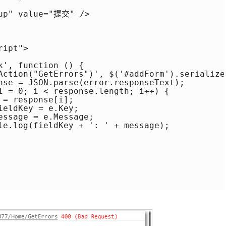
up" value="提交" />

ipt">

', function () {

Action("GetErrors")', $('#addForm').serialize
nse = JSON.parse(error.responseText);

i = 0; i < response.length; i++) {

= response[i];

eldKey = e.Key;

ssage = e.Message;

le.log(fieldKey + ': ' + message);
