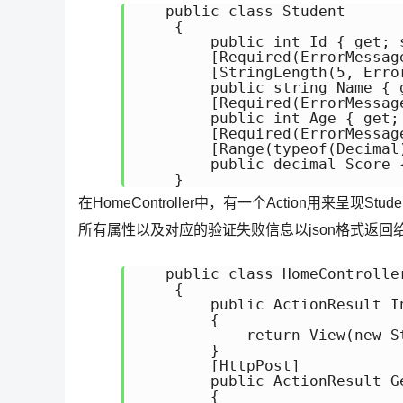
   public class Student

    {

        public int Id { get; s
        [Required(ErrorMessag
        [StringLength(5, Err
        public string Name { g
        [Required(ErrorMessag
        public int Age { get; 
        [Required(ErrorMessag
        [Range(typeof(Decim
        public decimal Score {
    }
在HomeController中，有一个Action用来呈现St
所有属性以及对应的验证失败信息以json格式返回
   public class HomeController
    {

        public ActionResult In
        {

            return View(new St
        }

        [HttpPost]

        public ActionResult G
        {
