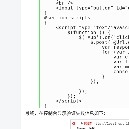
    <br />

    <input type="button" id="
}

@section scripts

{

    <script type="text/javascr
        $(function () {

            $('#up').on('click
                $.post('@Url.
                    var respo
                    for (var 
                        var e 
                        var fi
                        var me
                        conso
                    }

                });

            });

        });

    </script>

}
最终，在控制台显示验证失败信息如下：