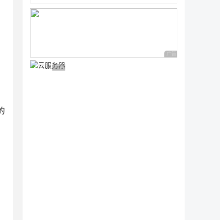
广告 商业广告，理性
广告 商业广告，理性选择
于 {1} 和 {2}之间.")]

的