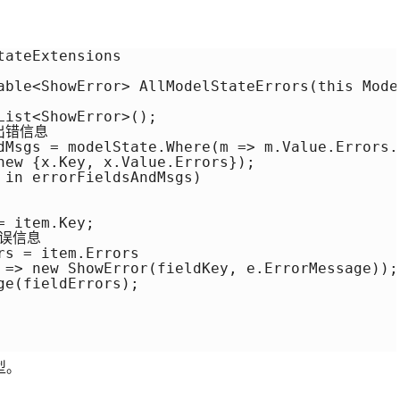
ateExtensions

able<ShowError> AllModelStateErrors(this Mode
ist<ShowError>();

出错信息

dMsgs = modelState.Where(m => m.Value.Errors.A
new {x.Key, x.Value.Errors});

 in errorFieldsAndMsgs)

 item.Key;

误信息

s = item.Errors

 => new ShowError(fieldKey, e.ErrorMessage));

e(fieldErrors);

型。