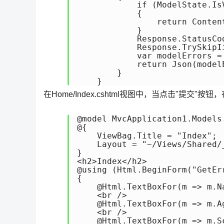
            if (ModelState.IsV
            {

                return Cont
            }

            Response.StatusCod
            Response.TrySkipI
            var modelErrors =
            return Json(modelE
        }

    }
在Home/Index.cshtml视图中，当点击"提交
@model MvcApplication1.Models.
@{

    ViewBag.Title = "Index";

    Layout = "~/Views/Shared/_
}

<h2>Index</h2>

@using (Html.BeginForm("GetEr
{

    @Html.TextBoxFor(m => m.Na
    <br />

    @Html.TextBoxFor(m => m.Ag
    <br />

    @Html.TextBoxFor(m => m.Sc