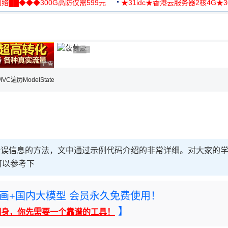
络██◆◆◆300G高防仅需599元
★31idc★香港云服务器2核4G★
用◆
广告 商业广告，理性选择
广告 商业广告，理性选择
广告 商业广告，理性选择
MVC遍历ModelState
State错误信息的方法，文中通过示例代码介绍的非常详细。对大家的
可以参考下
rney绘画+国内大模型 会员永久免费使用！
】
翻身，你先需要一个靠谱的工具！