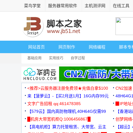
菜鸟学堂
服务器常用软件
主机测评网
在线工具
网站首页
网页制作
网络编程
脚本专
基础应用
实用技巧
自学过程
<推荐>云服务器注册免费领★充值白拿$100
CN2加速
来【菠萝云】-【买2月送1月】16G内存99元
48H64
文字广告招租 qq:461478385
3000+
▉IP地
【579云】国内高防物理机,40H64G仅需99
【香港站群
元
█机房大带宽机柜Q:1006456867█
创梦网络
【高电机柜】算力托管租赁、大带宽、云主
88元/月
【超云】4