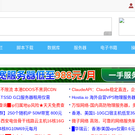
广告 商业广告，理
栏
脚本下载
数据库
服务器
电子书籍
 不限流 本港DDOS不黑洞CDN
ClaudeAPI：Claude稳定直连
G1TSSD G口服务器租用仅需
Hostia.io 海外自营VPS物理服务
可免费测试
址查询▉ip归属地ip风险★天天免费查
万恒网络-国内高防物理服务器，
】250个随机IP 50M带宽 800元
99元/月起
香港、美国1-10G口宿主机低至35
-西安电信骨干线路云主机16核16G
微子网络 高效、可靠的网络服务
核8G10M69元每月
█华瑞云：香港/美国vps仅需0.6元