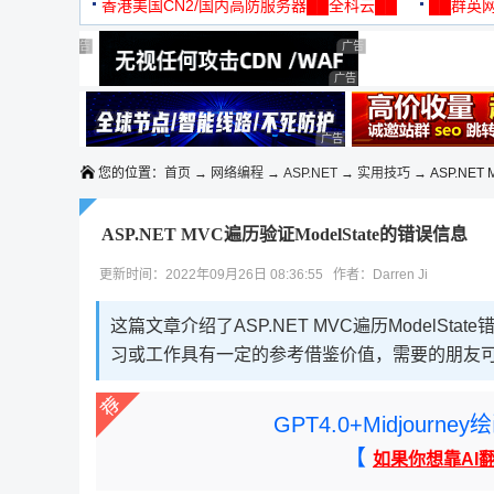
机
香港美国CN2/国内高防服务器██全科云██
██群英网
◆◆◆
广告 商业广告，理性选择
广告 商业广告，理性选择
广告 商业广告，理性选择
广告 商业广告，理性选择
广告 商业广告，理性选择
广告 商业广告，理性选择
广告 商业广告，理性选择
您的位置：
首页
→
网络编程
→
ASP.NET
→
实用技巧
→ ASP.NET 
ASP.NET MVC遍历验证ModelState的错误信息
更新时间：2022年09月26日 08:36:55 作者：Darren Ji
这篇文章介绍了ASP.NET MVC遍历Model
习或工作具有一定的参考借鉴价值，需要的朋友
GPT4.0+Midjou
【
如果你想靠AI