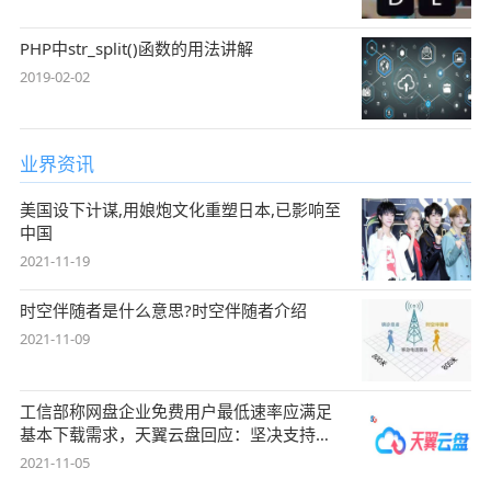
PHP中str_split()函数的用法讲解
2019-02-02
业界资讯
美国设下计谋,用娘炮文化重塑日本,已影响至
中国
2021-11-19
时空伴随者是什么意思?时空伴随者介绍
2021-11-09
工信部称网盘企业免费用户最低速率应满足
基本下载需求，天翼云盘回应：坚决支持，
始终
2021-11-05