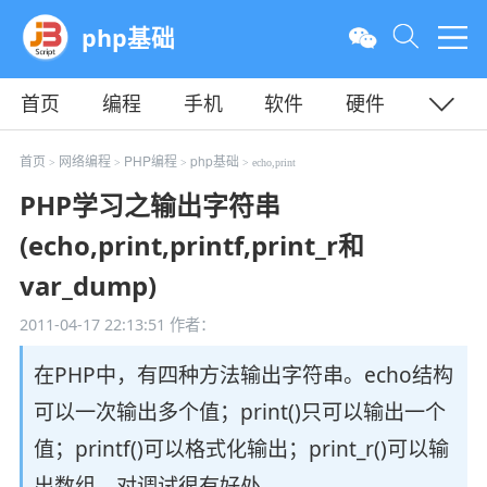
php基础
首页
编程
手机
软件
硬件
教程
平面
服务器
首页
网络编程
PHP编程
php基础
>
>
>
> echo,print
PHP学习之输出字符串
(echo,print,printf,print_r和
var_dump)
2011-04-17 22:13:51
作者：
在PHP中，有四种方法输出字符串。echo结构
可以一次输出多个值；print()只可以输出一个
值；printf()可以格式化输出；print_r()可以输
出数组，对调试很有好处。