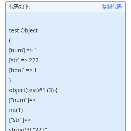
代码如下:
复制代码
test Object
(
[num] => 1
[str] => 222
[bool] => 1
)
object(test)#1 (3) {
["num"]=>
int(1)
["str"]=>
string(3) "222"