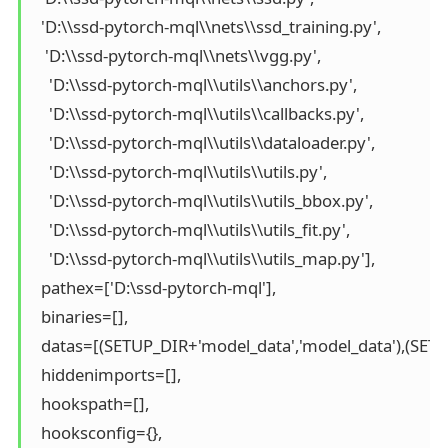
  'D:\\ssd-pytorch-mql\\nets\\ssd_training.py',

   'D:\\ssd-pytorch-mql\\nets\\vgg.py',

    'D:\\ssd-pytorch-mql\\utils\\anchors.py',

    'D:\\ssd-pytorch-mql\\utils\\callbacks.py',

    'D:\\ssd-pytorch-mql\\utils\\dataloader.py',

    'D:\\ssd-pytorch-mql\\utils\\utils.py',

    'D:\\ssd-pytorch-mql\\utils\\utils_bbox.py',

    'D:\\ssd-pytorch-mql\\utils\\utils_fit.py',

    'D:\\ssd-pytorch-mql\\utils\\utils_map.py'],

  pathex=['D:\ssd-pytorch-mql'],

  binaries=[],

  datas=[(SETUP_DIR+'model_data','model_data'),(SETU
  hiddenimports=[],

  hookspath=[],

  hooksconfig={},
