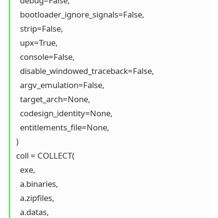
  debug=False,

  bootloader_ignore_signals=False,

  strip=False,

  upx=True,

  console=False,

  disable_windowed_traceback=False,

  argv_emulation=False,

  target_arch=None,

  codesign_identity=None,

  entitlements_file=None,

)

coll = COLLECT(

  exe,

  a.binaries,

  a.zipfiles,

  a.datas,
