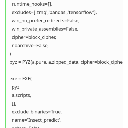
  runtime_hooks=[],

  excludes=['zmq','pandas','tensorflow'],

  win_no_prefer_redirects=False,

  win_private_assemblies=False,

  cipher=block_cipher,

  noarchive=False,

)

pyz = PYZ(a.pure, a.zipped_data, cipher=block_cipher)

exe = EXE(

  pyz,

  a.scripts,

  [],

  exclude_binaries=True,

  name='Insect_predict',
