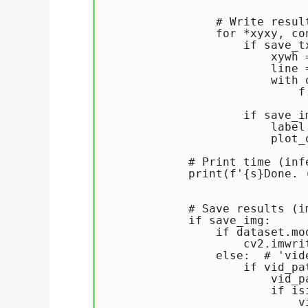
                # Write result
                for *xyxy, co
                    if save_tx
                        xywh 
                        line 
                        with 
                            f
                    if save_i
                        label
                        plot_
            # Print time (infe
            print(f'{s}Done. (
            # Save results (i
            if save_img:

                if dataset.mod
                    cv2.imwrit
                else:  # 'vide
                    if vid_pa
                        vid_pa
                        if is
                            v