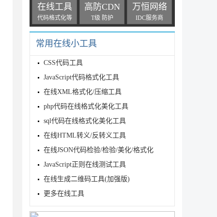
在线工具
高防CDN
万恒网络
opt.view_img, opt.save_txt, opt.img_size

).startswith(

代码格式化等
T级 防护
IDC服务商
常用在线小工具
opt.exist_ok))  # increment run

ist_ok=True)  # make dir

CSS代码工具
JavaScript代码格式化工具
在线XML格式化/压缩工具
php代码在线格式化美化工具
sql代码在线格式化美化工具
在线HTML转义/反转义工具
在线JSON代码检验/检验/美化/格式化
JavaScript正则在线测试工具
在线生成二维码工具(加强版)
更多在线工具
tion=device)['model']).to(device).eval()
