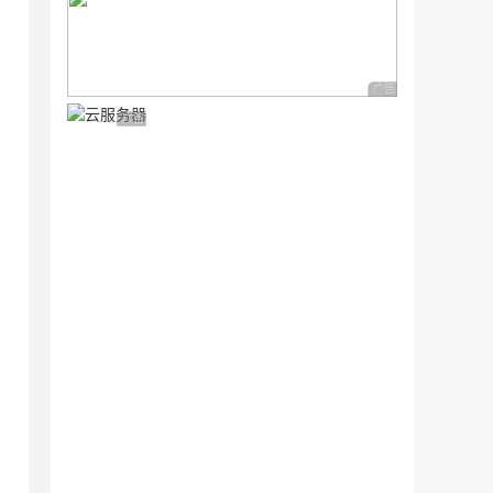
inference

广告 商业广告，理性
广告 商业广告，理性选择


l.parameters())))  # run once
