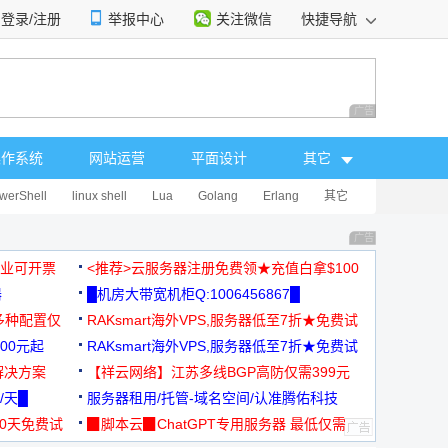
登录/注册
举报中心
关注微信
快捷导航
性选择
广告 商业广告，理
操作系统
网站运营
平面设计
其它
werShell
linux shell
Lua
Golang
Erlang
其它
广告 商业广告，理
，企业可开票
<推荐>云服务器注册免费领★充值白拿$100
器
█机房大带宽机柜Q:1006456867█
多种配置仅
RAKsmart海外VPS,服务器低至7折★免费试
00元起
用★
RAKsmart海外VPS,服务器低至7折★免费试
解决方案
用★
【祥云网络】江苏多线BGP高防仅需399元
/天█
服务器租用/托管-域名空间/认准腾佑科技
30天免费试
▉脚本云▉ChatGPT专用服务器 最低仅需