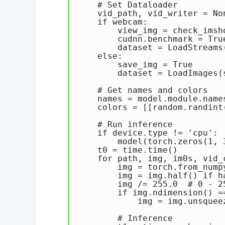
    # Set Dataloader

    vid_path, vid_writer = Non
    if webcam:

        view_img = check_imsho
        cudnn.benchmark = Tru
        dataset = LoadStreams
    else:

        save_img = True

        dataset = LoadImages(
    # Get names and colors

    names = model.module.name
    colors = [[random.randint
    # Run inference

    if device.type != 'cpu':

        model(torch.zeros(1, 
    t0 = time.time()

    for path, img, im0s, vid_c
        img = torch.from_numpy
        img = img.half() if h
        img /= 255.0  # 0 - 25
        if img.ndimension() ==
            img = img.unsqueez
        # Inference
