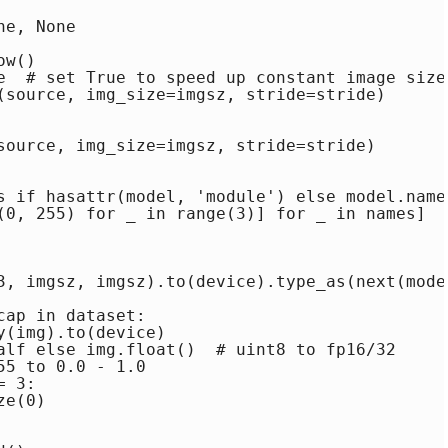
e, None

w()

e  # set True to speed up constant image size 
(source, img_size=imgsz, stride=stride)

source, img_size=imgsz, stride=stride)

s if hasattr(model, 'module') else model.names
(0, 255) for _ in range(3)] for _ in names]

3, imgsz, imgsz).to(device).type_as(next(mode
ap in dataset:

(img).to(device)

alf else img.float()  # uint8 to fp16/32

5 to 0.0 - 1.0

 3:

e(0)
