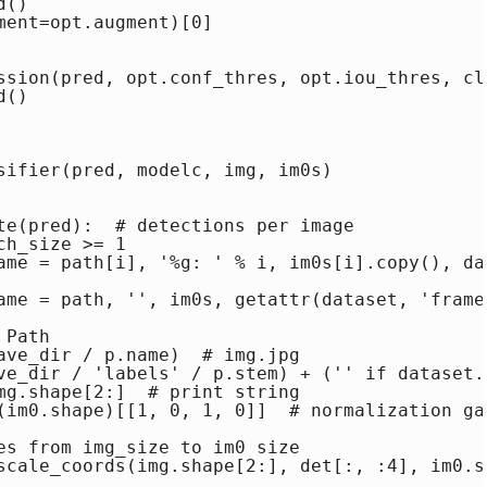
()

ent=opt.augment)[0]

ssion(pred, opt.conf_thres, opt.iou_thres, cl
()

sifier(pred, modelc, img, im0s)

te(pred):  # detections per image

h_size >= 1

ame = path[i], '%g: ' % i, im0s[i].copy(), dat
ame = path, '', im0s, getattr(dataset, 'frame'
Path

ave_dir / p.name)  # img.jpg

ve_dir / 'labels' / p.stem) + ('' if dataset.
mg.shape[2:]  # print string

(im0.shape)[[1, 0, 1, 0]]  # normalization gai
es from img_size to im0 size

scale_coords(img.shape[2:], det[:, :4], im0.sh