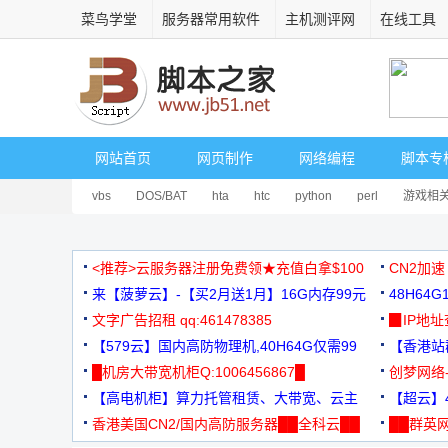
菜鸟学堂
服务器常用软件
主机测评网
在线工具
网站首页
网页制作
网络编程
脚本专
vbs
DOS/BAT
hta
htc
python
perl
游戏相
<推荐>云服务器注册免费领★充值白拿$100
CN2加速
来【菠萝云】-【买2月送1月】16G内存99元
48H64
文字广告招租 qq:461478385
3000+
▉IP地
【579云】国内高防物理机,40H64G仅需99
【香港站群
元
█机房大带宽机柜Q:1006456867█
创梦网络
【高电机柜】算力托管租赁、大带宽、云主
88元/月
【超云】4
机
香港美国CN2/国内高防服务器██全科云██
██群英网