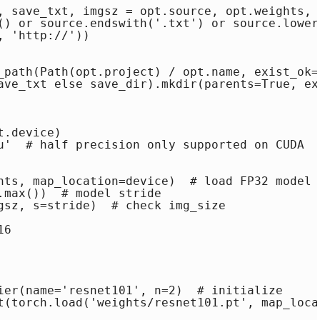
, save_txt, imgsz = opt.source, opt.weights, 
() or source.endswith('.txt') or source.lower(
 'http://'))

_path(Path(opt.project) / opt.name, exist_ok=
ave_txt else save_dir).mkdir(parents=True, ex
.device)

u'  # half precision only supported on CUDA

hts, map_location=device)  # load FP32 model

.max())  # model stride

gsz, s=stride)  # check img_size

6

ier(name='resnet101', n=2)  # initialize

t(torch.load('weights/resnet101.pt', map_loca