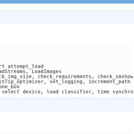
t attempt_load

adStreams, LoadImages

ck_img_size, check_requirements, check_imshow
strip_optimizer, set_logging, increment_path

ne_box

 select_device, load_classifier, time_synchro