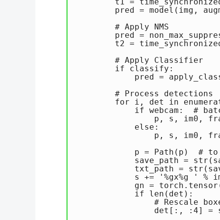
        t1 = time_synchronized
        pred = model(img, augm
        # Apply NMS

        pred = non_max_suppre
        t2 = time_synchronized
        # Apply Classifier

        if classify:

            pred = apply_clas
        # Process detections

        for i, det in enumera
            if webcam:  # batc
                p, s, im0, fr
            else:

                p, s, im0, fr
            p = Path(p)  # to 
            save_path = str(s
            txt_path = str(sa
            s += '%gx%g ' % i
            gn = torch.tensor
            if len(det):

                # Rescale box
                det[:, :4] = 