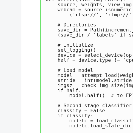
    source, weights, view_img
    webcam = source.isnumeric
        ('rtsp://', 'rtmp://',
    # Directories

    save_dir = Path(increment
    (save_dir / 'labels' if s
    # Initialize

    set_logging()

    device = select_device(opt
    half = device.type != 'cp
    # Load model

    model = attempt_load(weig
    stride = int(model.stride
    imgsz = check_img_size(im
    if half:

        model.half()  # to FP1
    # Second-stage classifier

    classify = False

    if classify:

        modelc = load_classif
        modelc.load_state_dic