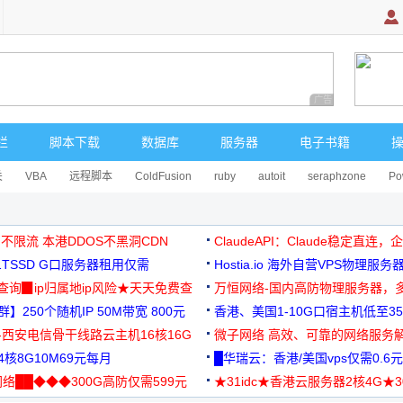
广告 商业广告，理
栏
脚本下载
数据库
服务器
电子书籍
关
VBA
远程脚本
ColdFusion
ruby
autoit
seraphzone
Po
 不限流 本港DDOS不黑洞CDN
ClaudeAPI：Claude稳定直连
G1TSSD G口服务器租用仅需
Hostia.io 海外自营VPS物理服务
可免费测试
址查询▉ip归属地ip风险★天天免费查
万恒网络-国内高防物理服务器，
】250个随机IP 50M带宽 800元
99元/月起
香港、美国1-10G口宿主机低至35
-西安电信骨干线路云主机16核16G
微子网络 高效、可靠的网络服务
核8G10M69元每月
█华瑞云：香港/美国vps仅需0.6元
络██◆◆◆300G高防仅需599元
★31idc★香港云服务器2核4G★