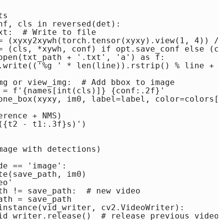
s

nf, cls in reversed(det):

t:  # Write to file

= (xyxy2xywh(torch.tensor(xyxy).view(1, 4)) /
= (cls, *xywh, conf) if opt.save_conf else (c
open(txt_path + '.txt', 'a') as f:

.write(('%g ' * len(line)).rstrip() % line + '
mg or view_img:  # Add bbox to image

 = f'{names[int(cls)]} {conf:.2f}'

one_box(xyxy, im0, label=label, color=colors[
rence + NMS)

{t2 - t1:.3f}s)')

mage with detections)

e == 'image':

e(save_path, im0)

o'

th != save_path:  # new video

th = save_path

instance(vid_writer, cv2.VideoWriter):

id_writer.release()  # release previous video 