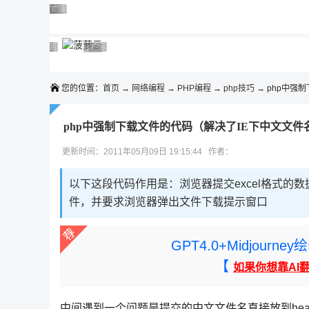
◆◆◆
广告 商业广告，理性选择
广告 商业广告，理性选择
广告 商业广告，理性选择
广告 商业广告，理性选择
广告 商业广告，理性选择
广告 商业广告，理性选择
广告 商业广告，理性选择
广告 商业广告，理性选择
广告 商业广告，理性选择
广告 商业广告，理性选择
您的位置：
首页
→
网络编程
→
PHP编程
→
php技巧
→ php中强
php中强制下载文件的代码（解决了IE下中文文件
更新时间：2011年05月09日 19:15:44 作者：
以下这段代码作用是：浏览器提交excel格式的数
件，并要求浏览器弹出文件下载提示窗口
GPT4.0+Midjou
【
如果你想靠AI
中间遇到一个问题是提交的中文文件名直接放到heade