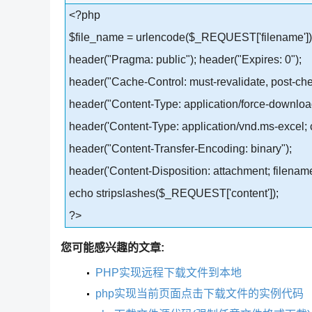
<?php
$file_name = urlencode($_REQUEST['filename'])
header("Pragma: public"); header("Expires: 0");
header("Cache-Control: must-revalidate, post-ch
header("Content-Type: application/force-downloa
header('Content-Type: application/vnd.ms-excel; c
header("Content-Transfer-Encoding: binary");
header('Content-Disposition: attachment; filenam
echo stripslashes($_REQUEST['content']);
?>
您可能感兴趣的文章:
PHP实现远程下载文件到本地
php实现当前页面点击下载文件的实例代码