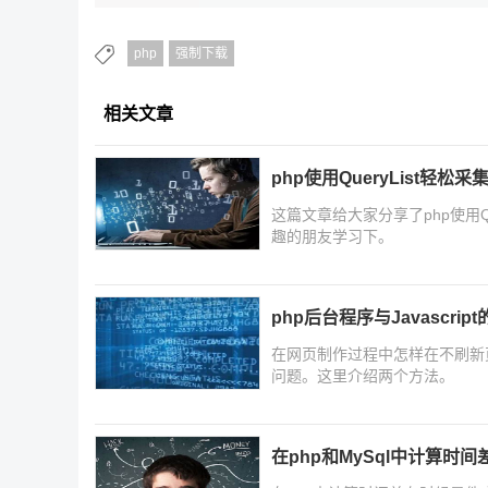
php
强制下载
相关文章
php使用QueryList轻松
这篇文章给大家分享了php使用Q
趣的朋友学习下。
php后台程序与Javascri
在网页制作过程中怎样在不刷新
问题。这里介绍两个方法。
在php和MySql中计算时