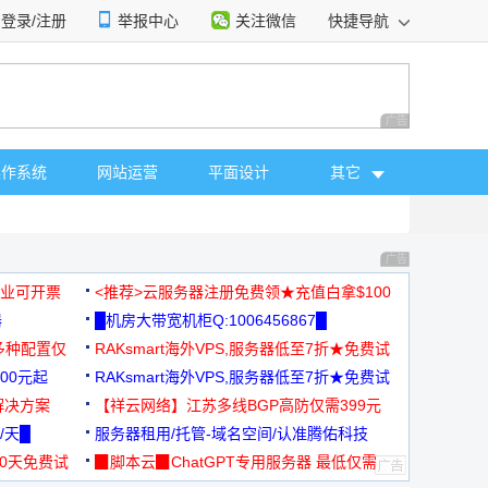
登录/注册
举报中心
关注微信
快捷导航
性选择
广告 商业广告，理
操作系统
网站运营
平面设计
其它
广告 商业广告，理
，企业可开票
<推荐>云服务器注册免费领★充值白拿$100
器
█机房大带宽机柜Q:1006456867█
多种配置仅
RAKsmart海外VPS,服务器低至7折★免费试
00元起
用★
RAKsmart海外VPS,服务器低至7折★免费试
解决方案
用★
【祥云网络】江苏多线BGP高防仅需399元
/天█
服务器租用/托管-域名空间/认准腾佑科技
30天免费试
▉脚本云▉ChatGPT专用服务器 最低仅需