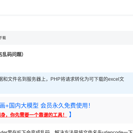
用◆
制下载
名乱码问题）
据和文件名到服务器上，PHP将请求转化为可下载的excel文
rney绘画+国内大模型 会员永久免费使用！
】
翻身，你先需要一个靠谱的工具！
r里在IE下会变成乱码，解决方法是将文件名先urlencode一下