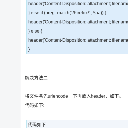
header('Content-Disposition: attachment; filename=
} else if (preg_match("/Firefox/", $ua)) {
header('Content-Disposition: attachment; filename*="
} else {
header('Content-Disposition: attachment; filename="
}
解决方法二
将文件名先urlencode一下再放入header，如下。
代码如下:
代码如下: