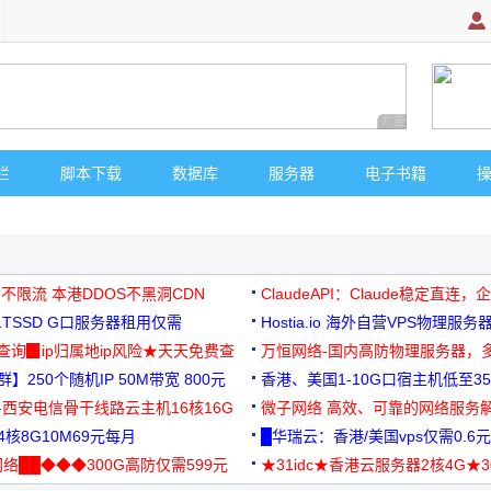
广告 商业广告，理
栏
脚本下载
数据库
服务器
电子书籍
 不限流 本港DDOS不黑洞CDN
ClaudeAPI：Claude稳定直连
G1TSSD G口服务器租用仅需
Hostia.io 海外自营VPS物理服务
可免费测试
址查询▉ip归属地ip风险★天天免费查
万恒网络-国内高防物理服务器，
】250个随机IP 50M带宽 800元
99元/月起
香港、美国1-10G口宿主机低至35
-西安电信骨干线路云主机16核16G
微子网络 高效、可靠的网络服务
核8G10M69元每月
█华瑞云：香港/美国vps仅需0.6元
络██◆◆◆300G高防仅需599元
★31idc★香港云服务器2核4G★