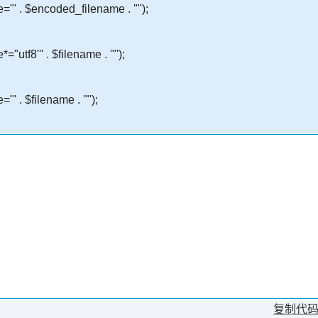
"' . $encoded_filename . '"');
utf8''' . $filename . '"');
' . $filename . '"');
复制代