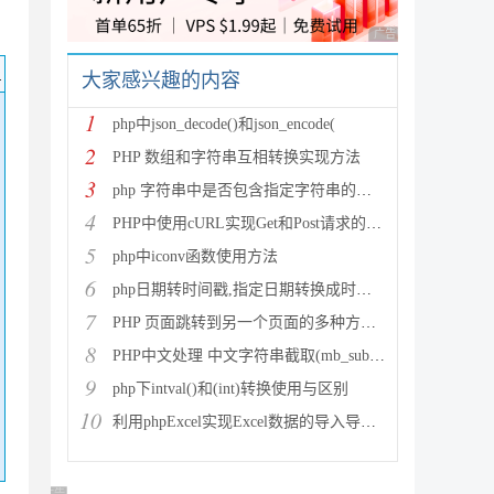
广告 商业广告，理性
码
大家感兴趣的内容
1
php中json_decode()和json_encode(
2
PHP 数组和字符串互相转换实现方法
3
php 字符串中是否包含指定字符串的多种方法
4
PHP中使用cURL实现Get和Post请求的方法
5
php中iconv函数使用方法
6
php日期转时间戳,指定日期转换成时间戳
7
PHP 页面跳转到另一个页面的多种方法方法总结
8
PHP中文处理 中文字符串截取(mb_substr)和获取中
9
php下intval()和(int)转换使用与区别
10
利用phpExcel实现Excel数据的导入导出(全步骤详细