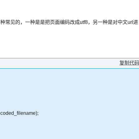
有两种常见的，一种是是把页面编码改成utf8，另一种是对中文url进
复制代
ncoded_filename);