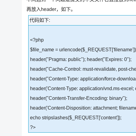
再放入header，如下。
代码如下:
<?php
$file_name = urlencode($_REQUEST['filename'])
header("Pragma: public"); header("Expires: 0");
header("Cache-Control: must-revalidate, post-ch
header("Content-Type: application/force-downloa
header('Content-Type: application/vnd.ms-excel; c
header("Content-Transfer-Encoding: binary");
header('Content-Disposition: attachment; filenam
echo stripslashes($_REQUEST['content']);
?>