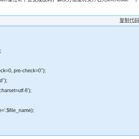
复制代
;
eck=0, pre-check=0");
d");
harset=utf-8');
e='.$file_name);