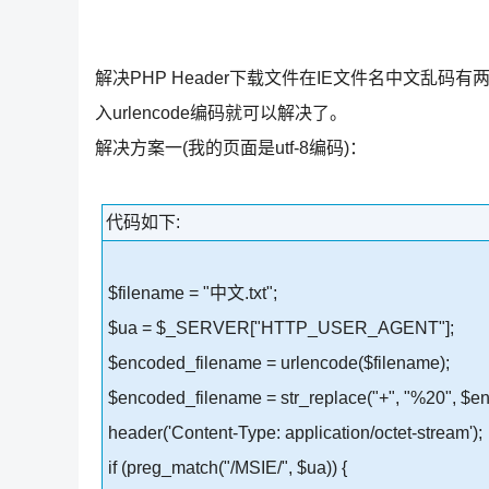
解决PHP Header下载文件在IE文件名中文乱码
入urlencode编码就可以解决了。
解决方案一(我的页面是utf-8编码)：
代码如下:
$filename = "中文.txt";
$ua = $_SERVER["HTTP_USER_AGENT"];
$encoded_filename = urlencode($filename);
$encoded_filename = str_replace("+", "%20", $e
header('Content-Type: application/octet-stream');
if (preg_match("/MSIE/", $ua)) {