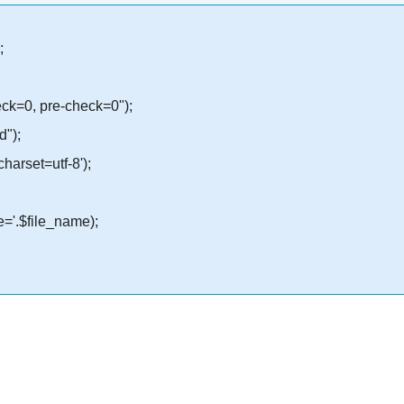
;
eck=0, pre-check=0");
d");
harset=utf-8');
e='.$file_name);