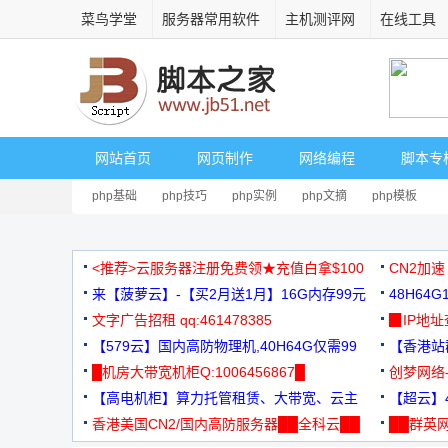
菜鸟学堂
服务器常用软件
主机测评网
在线工具
网站首页
网页制作
网络编程
脚本专
php基础
php技巧
php实例
php文摘
php模板
<推荐>云服务器注册免费领★充值白拿$100
CN2加速
来【菠萝云】-【买2月送1月】16G内存99元
48H64
文字广告招租 qq:461478385
3000+
▉IP地
【579云】国内高防物理机,40H64G仅需99
【香港站群
元
█机房大带宽机柜Q:1006456867█
创梦网络
【高电机柜】算力托管租赁、大带宽、云主
88元/月
【超云】4
机
香港美国CN2/国内高防服务器██全科云██
██群英网