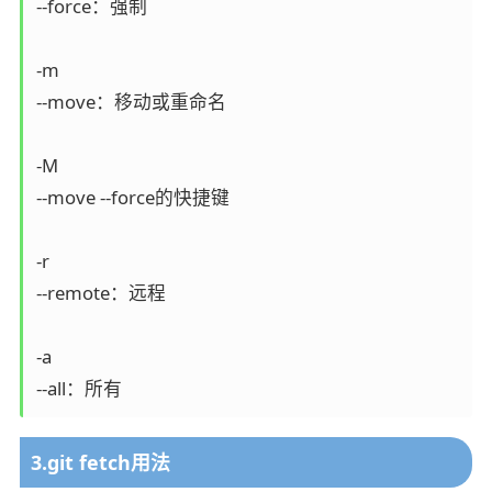
--force：强制

-m

--move：移动或重命名

-M

--move --force的快捷键

-r

--remote：远程

-a

--all：所有
3.git fetch用法