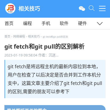
相关技巧
首页
编程
手机
软件
硬件
教程
平面
服务器
首页
网络编程
相关技巧
>
>
> git fetch和git pull的区别
git fetch和git pull的区别解析
2023-01-19 09:58:04
作者：沉迷...
git fetch是将远程主机的最新内容拉到本地，
用户在检查了以后决定是否合并到工作本机分
支中，这篇文章主要介绍了git fetch和git pull
的区别,需要的朋友可以参考下