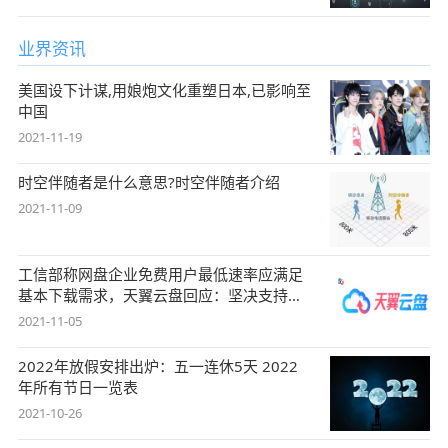
业界资讯
美国设下计谋,用娘炮文化重塑日本,已影响至
中国
2021-11-19
时空伴随者是什么意思?时空伴随者介绍
2021-11-09
工信部称网盘企业免费用户最低速率应满足
基本下载需求，天翼云盘回应：坚决支持，
始终
2021-11-05
2022年放假安排出炉：五一连休5天 2022
年所有节日一览表
2021-10-26