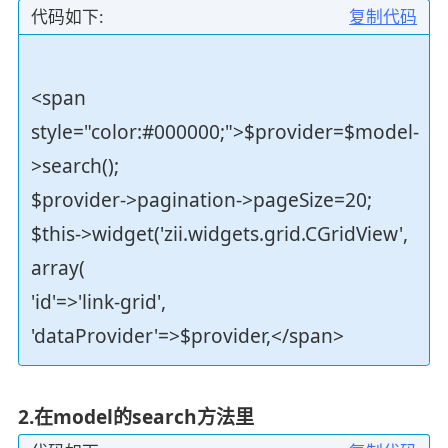
代码如下:
复制代码
<span
style="color:#000000;">$provider=$model-
>search();
$provider->pagination->pageSize=20;
$this->widget('zii.widgets.grid.CGridView',
array(
'id'=>'link-grid',
'dataProvider'=>$provider,</span>
2.在model的search方法里