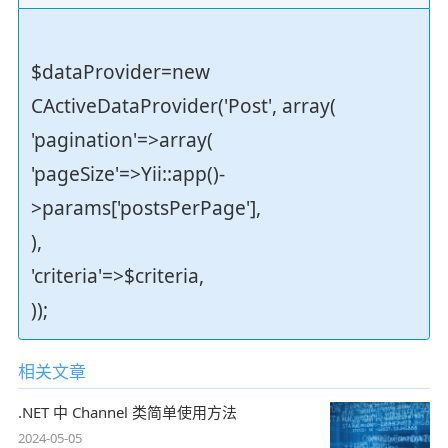
$dataProvider=new
CActiveDataProvider('Post', array(
'pagination'=>array(
'pageSize'=>Yii::app()-
>params['postsPerPage'],
),
'criteria'=>$criteria,
));
相关文章
.NET 中 Channel 类简单使用方法
2024-05-05