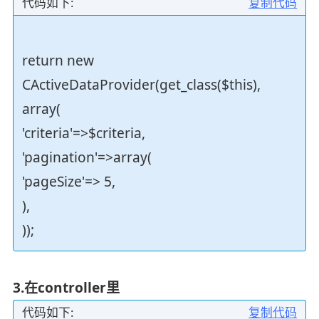
代码如下:
复制代码
return new
CActiveDataProvider(get_class($this),
array(
'criteria'=>$criteria,
'pagination'=>array(
'pageSize'=> 5,
),
));
3.在controller里
代码如下:
复制代码