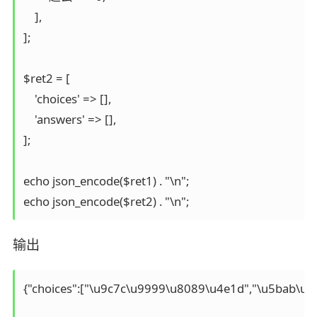
    ],  

];

$ret2 = [ 

    'choices' => [], 

    'answers' => [], 

];

echo json_encode($ret1) . "\n";

echo json_encode($ret2) . "\n";
输出
{"choices":["\u9c7c\u9999\u8089\u4e1d","\u5bab\u4f