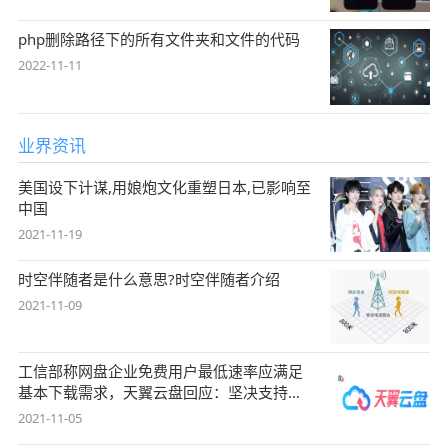
php删除路径下的所有文件夹和文件的代码
2022-11-11
业界资讯
美国设下计谋,用娘炮文化重塑日本,已影响至
中国
2021-11-19
时空伴随者是什么意思?时空伴随者介绍
2021-11-09
工信部称网盘企业免费用户最低速率应满足
基本下载需求，天翼云盘回应：坚决支持，
始终
2021-11-05