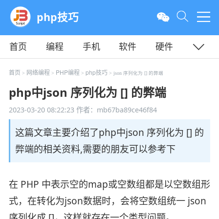
php技巧
首页
编程
手机
软件
硬件
教程
平面
服务器
首页
网络编程
PHP编程
php技巧
>
>
>
> json 序列化为 [] 的弊端
php中json 序列化为 [] 的弊端
2023-03-20 08:22:23
作者：mb67ba89ce46f84
这篇文章主要介绍了php中json 序列化为 [] 的
弊端的相关资料,需要的朋友可以参考下
在 PHP 中表示空的map或空数组都是以空数组形
式，在转化为json数据时，会将空数组统一 json
序列化成 ​​[]​​，这样就存在一个类型问题。