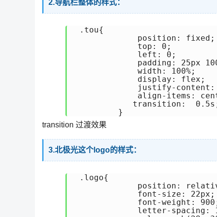
2.导航栏整体的样式：
 .tou{

             position: fixed;

             top: 0;

             left: 0;

             padding: 25px 100
             width: 100%;

             display: flex;

             justify-content: 
             align-items: cent
            transition:  0.5s;
transition 过渡效果
3.北极光这个logo的样式：
 .logo{

             position: relativ
             font-size: 22px;

             font-weight: 900;
             letter-spacing: 1