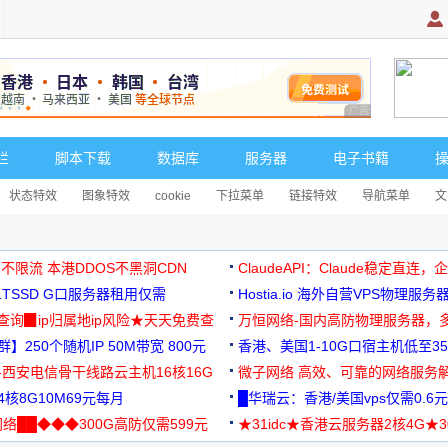
广告 商业广告，理
栏
脚本下载
数据库
服务器
电子书籍
状态特效
图象特效
cookie
下拉菜单
链接特效
导航菜单
文
 不限流 本港DDOS不黑洞CDN
ClaudeAPI：Claude稳定直连
G1TSSD G口服务器租用仅需
Hostia.io 海外自营VPS物理服务
可免费测试
址查询▉ip归属地ip风险★天天免费查
万恒网络-国内高防物理服务器，
】250个随机IP 50M带宽 800元
99元/月起
香港、美国1-10G口宿主机低至35
-西安电信骨干线路云主机16核16G
微子网络 高效、可靠的网络服务
核8G10M69元每月
█华瑞云：香港/美国vps仅需0.6元
络██◆◆◆300G高防仅需599元
★31idc★香港云服务器2核4G★