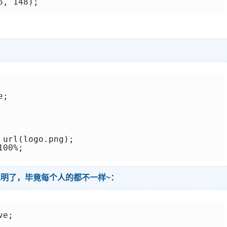
, 148);

;

url(logo.png);

00%;

说明了，毕竟每个人的都不一样~：
e;
