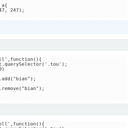
a{

7, 247);

l',function(){

t.querySelector('.tou');

)

add("bian");

remove("bian");

ll',function(){
