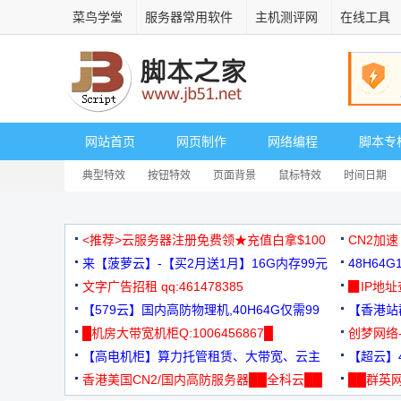
菜鸟学堂
服务器常用软件
主机测评网
在线工具
网站首页
网页制作
网络编程
脚本专
典型特效
按钮特效
页面背景
鼠标特效
时间日期
<推荐>云服务器注册免费领★充值白拿$100
CN2加速
来【菠萝云】-【买2月送1月】16G内存99元
48H64
文字广告招租 qq:461478385
3000+
▉IP地
【579云】国内高防物理机,40H64G仅需99
【香港站群
元
█机房大带宽机柜Q:1006456867█
创梦网络
【高电机柜】算力托管租赁、大带宽、云主
88元/月
【超云】4
机
香港美国CN2/国内高防服务器██全科云██
██群英网