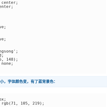
center;

nter;

e;

e;

gsong';

;

, 148);

none;

下变小，字体颜色变，有了蓝背景色：
x;

rgb(71, 105, 219);
