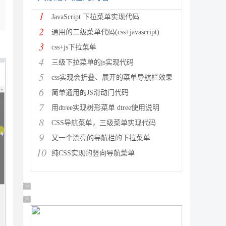
1
JavaScript 下拉菜单实现代码
2
通用的二级菜单代码(css+javascript)
3
css+js下拉菜单
4
三级下拉菜单的js实现代码
5
css实现会折叠、展开的菜单导航栏效果
6
简单通用的JS滑动门代码
7
用dtree实现树形菜单 dtree使用说明
8
CSS导航菜单，三级菜单实现代码
9
又一个漂亮的导航栏的下拉菜单
10
纯CSS实现的竖向导航菜单
广告 商业广告，理性选择
广告 商业广告，理性选择