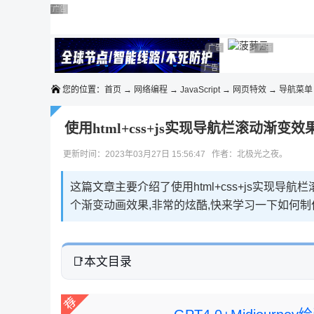
◆◆◆
广告 商业广告，理性选择
广告 商业广告，理性选择
广告 商业广告，理性选择
广告 商业广告，理性选择
广告 商业广告，理性选择
广告 商业广告，理性选择
广告 商业广告，理性选择
广告 商业广告
广告 商业广告，
广告 商业广告，理性选择
您的位置：
首页
→
网络编程
→
JavaScript
→
网页特效
→
导航菜单
使用html+css+js实现导航栏滚动渐变效
更新时间：2023年03月27日 15:56:47 作者：北极光之夜。
这篇文章主要介绍了使用html+css+js实现
个渐变动画效果,非常的炫酷,快来学习一下如何制
本文目录