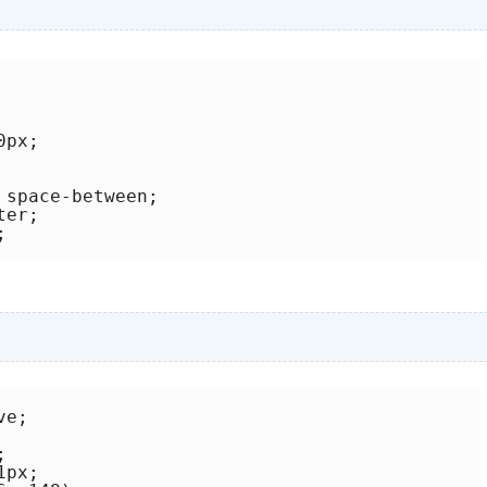
px;

space-between;

er;



e;



px;
