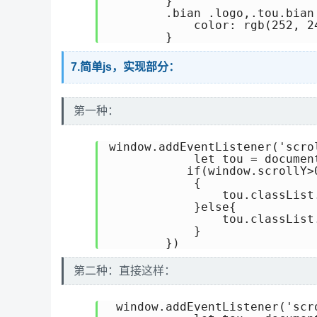
        }

        .bian .logo,.tou.bian 
            color: rgb(252, 24
7.简单js，实现部分：
第一种：
window.addEventListener('scrol
            let tou = documen
           if(window.scrollY>0
            {

                tou.classList.
            }else{

                tou.classList.
            }

第二种：直接这样：
 window.addEventListener('scro