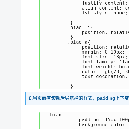
             justify-content: 
             align-content: ce
            list-style: none;

         }

        .biao li{

             position: relativ
         }

        .biao a{

             position: relativ
             margin: 0 10px;

             font-size: 18px;

             font-family: 'fan
             font-weight: bold
             color: rgb(28, 36
             text-decoration: 
6.当页面有滚动后导航栏的样式，padding上
 .bian{

            padding: 15px 100p
            background-color: 