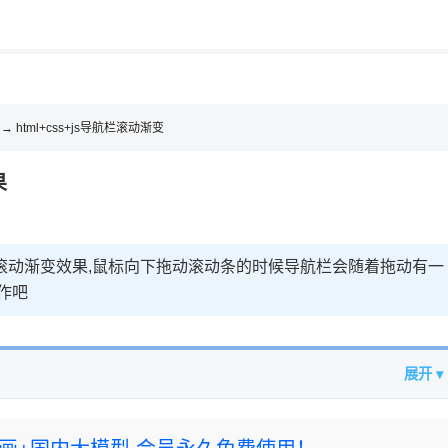
用◆
，理性选择
理性选择
→ html+css+js导航栏滚动渐变
果
导航栏滚动渐变效果,鼠标向下拖动滚动条的时候导航栏会随着拖动有一
作吧
展开 ▾