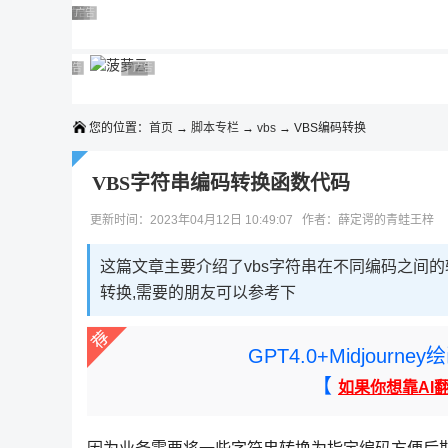
◆◆◆
广告 商业广告，理性选择
广告 商业广告，理性选择
广告 商业广告，理性选择
广告 商业广告，理性选择
广告 商业广告，理性选择
广告 商业广告，理性选择
广告 商业广告，理性选择
广告 商业广告，理性选择
广告 商业广告，理性选择
广告 商业广告，理性选择
您的位置：
首页
→
脚本专栏
→
vbs
→ VBS编码转换
VBS字符串编码转换函数代码
更新时间：2023年04月12日 10:49:07 作者：薛定谔的青蛙王梓
这篇文章主要介绍了vbs字符串在不同编码之间的转换，包括 
转换,需要的朋友可以参考下
GPT4.0+Midjou
【
如果你想靠AI