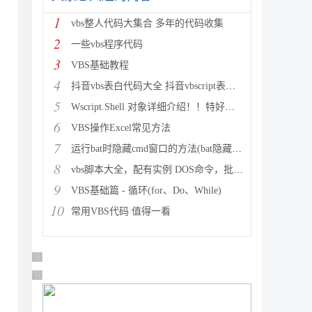
1
vbs整人代码大集合 多年的代码收集
2
一些vbs程序代码
3
VBS基础教程
4
抖音vbs表白代码大全 抖音vbscript表白代码使用方法
5
Wscript.Shell 对象详细介绍！！特好的东西
6
VBS操作Excel常见方法
7
运行bat时隐藏cmd窗口的方法(bat隐藏窗口 隐藏运行b
8
vbs脚本大全，配有实例 DOS命令，批处理 脚本 代码
9
VBS基础篇 - 循环(for、Do、While)
10
常用VBS代码 值得一看
广告 商业广告，理性选择
广告 商业广告，理性选择