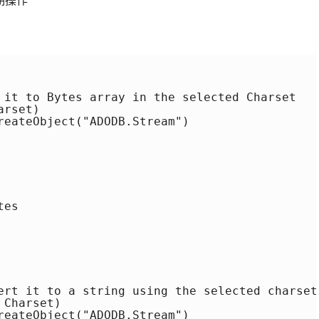
期操作
 it to Bytes array in the selected Charset

rset)

reateObject("ADODB.Stream")

es

ert it to a string using the selected charset

Charset)

reateObject("ADODB.Stream")
