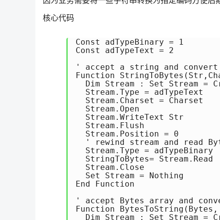
因为业务需要将一些字符串转换为指定编码方便后
核心代码
Const adTypeBinary = 1

Const adTypeText = 2

' accept a string and convert
Function StringToBytes(Str,Cha
  Dim Stream : Set Stream = C
  Stream.Type = adTypeText

  Stream.Charset = Charset

  Stream.Open

  Stream.WriteText Str

  Stream.Flush

  Stream.Position = 0

  ' rewind stream and read Byt
  Stream.Type = adTypeBinary

  StringToBytes= Stream.Read

  Stream.Close

  Set Stream = Nothing

End Function

' accept Bytes array and conv
Function BytesToString(Bytes, 
  Dim Stream : Set Stream = C