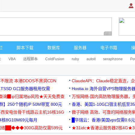
广告 商业广告，理
栏
脚本下载
数据库
服务器
电子书籍
关
VBA
远程脚本
ColdFusion
ruby
autoit
seraphzone
Po
 不限流 本港DDOS不黑洞CDN
ClaudeAPI：Claude稳定直连
G1TSSD G口服务器租用仅需
Hostia.io 海外自营VPS物理服务
可免费测试
址查询▉ip归属地ip风险★天天免费查
万恒网络-国内高防物理服务器，
】250个随机IP 50M带宽 800元
99元/月起
香港、美国1-10G口宿主机低至35
-西安电信骨干线路云主机16核16G
微子网络 高效、可靠的网络服务
核8G10M69元每月
█华瑞云：香港/美国vps仅需0.6元
络██◆◆◆300G高防仅需599元
★31idc★香港云服务器2核4G★