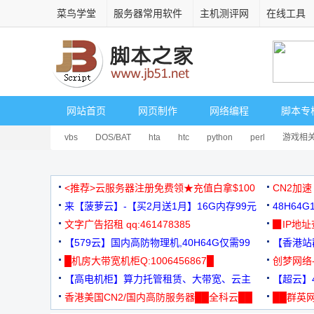
菜鸟学堂
服务器常用软件
主机测评网
在线工具
网站首页
网页制作
网络编程
脚本专
vbs
DOS/BAT
hta
htc
python
perl
游戏相
<推荐>云服务器注册免费领★充值白拿$100
CN2加速
来【菠萝云】-【买2月送1月】16G内存99元
48H64
文字广告招租 qq:461478385
3000+
▉IP地
【579云】国内高防物理机,40H64G仅需99
【香港站群
元
█机房大带宽机柜Q:1006456867█
创梦网络
【高电机柜】算力托管租赁、大带宽、云主
88元/月
【超云】4
机
香港美国CN2/国内高防服务器██全科云██
██群英网