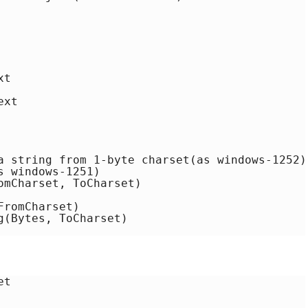
t

xt

a string from 1-byte charset(as windows-1252)

 windows-1251)

omCharset, ToCharset)

romCharset)

(Bytes, ToCharset)

t
