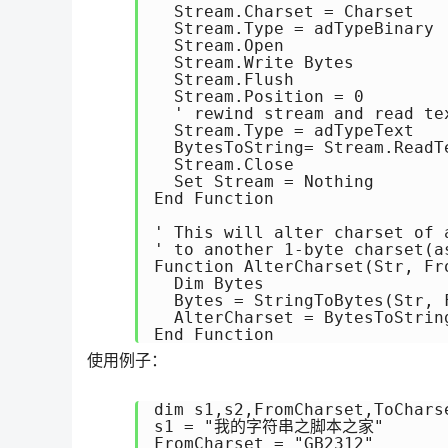
  Stream.Charset = Charset

  Stream.Type = adTypeBinary

  Stream.Open

  Stream.Write Bytes

  Stream.Flush

  Stream.Position = 0

  ' rewind stream and read tex
  Stream.Type = adTypeText

  BytesToString= Stream.ReadTe
  Stream.Close

  Set Stream = Nothing

End Function

' This will alter charset of 
' to another 1-byte charset(as
Function AlterCharset(Str, Fr
  Dim Bytes

  Bytes = StringToBytes(Str, F
  AlterCharset = BytesToString
End Function
使用例子：
dim s1,s2,FromCharset,ToCharse
s1 = "我的字符串之脚本之家"

FromCharset = "GB2312"
