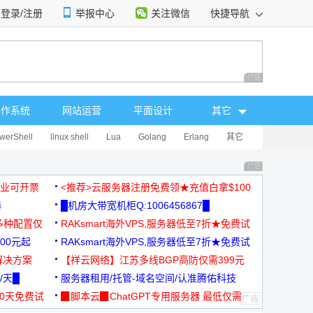
登录/注册
举报中心
关注微信
快捷导航
性选择
广告 商业广告，理
操作系统
网站运营
平面设计
其它
werShell
linux shell
Lua
Golang
Erlang
其它
广告 商业广告，理
，企业可开票
<推荐>云服务器注册免费领★充值白拿$100
器
█机房大带宽机柜Q:1006456867█
多种配置仅
RAKsmart海外VPS,服务器低至7折★免费试
00元起
用★
RAKsmart海外VPS,服务器低至7折★免费试
解决方案
用★
【祥云网络】江苏多线BGP高防仅需399元
/天█
服务器租用/托管-域名空间/认准腾佑科技
30天免费试
▉脚本云▉ChatGPT专用服务器 最低仅需