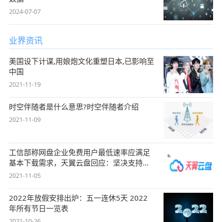
2024-07-07
业界资讯
美国设下计谋,用娘炮文化重塑日本,已影响至
中国
2021-11-19
时空伴随者是什么意思?时空伴随者介绍
2021-11-09
工信部称网盘企业免费用户最低速率应满足
基本下载需求，天翼云盘回应：坚决支持，
始终
2021-11-05
2022年放假安排出炉：五一连休5天 2022
年所有节日一览表
2021-10-26