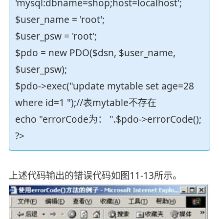
'mysql:dbname=shop;host=localhost';
$user_name = 'root';
$user_psw = 'root';
$pdo = new PDO($dsn, $user_name,
$user_psw);
$pdo->exec("update mytable set age=28
where id=1 ");//表mytable不存在
echo "errorCode为： ".$pdo->errorCode();
?>
上述代码输出的错误代码如图11-13所示。