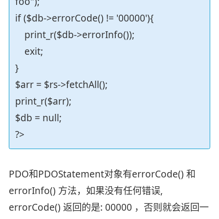
foo");
if ($db->errorCode() != '00000'){
print_r($db->errorInfo());
exit;
}
$arr = $rs->fetchAll();
print_r($arr);
$db = null;
?>
PDO和PDOStatement对象有errorCode() 和
errorInfo() 方法，如果没有任何错误,
errorCode() 返回的是: 00000 ，否则就会返回一