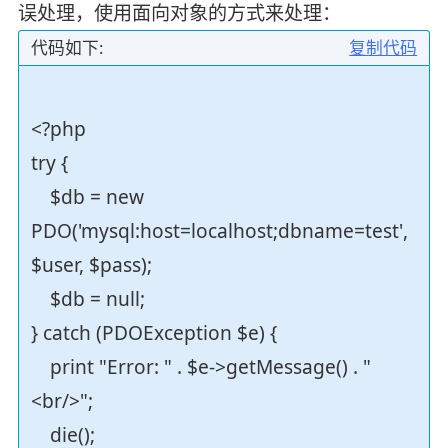
误处理，使用面向对象的方式来处理：
代码如下:
复制代码
<?php
try {
$db = new
PDO('mysql:host=localhost;dbname=test',
$user, $pass);
$db = null;
} catch (PDOException $e) {
print "Error: " . $e->getMessage() . "
<br/>";
die();