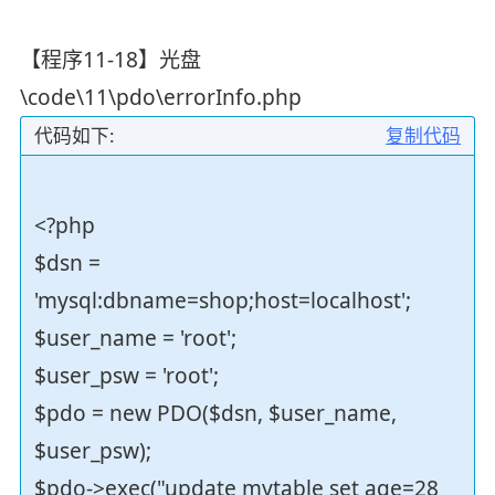
【程序11-18】光盘
\code\11\pdo\errorInfo.php
代码如下:
复制代码
<?php
$dsn =
'mysql:dbname=shop;host=localhost';
$user_name = 'root';
$user_psw = 'root';
$pdo = new PDO($dsn, $user_name,
$user_psw);
$pdo->exec("update mytable set age=28