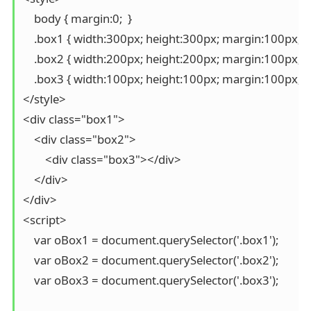
    body { margin:0;  }

    .box1 { width:300px; height:300px; margin:100px; b
    .box2 { width:200px; height:200px; margin:100px; b
    .box3 { width:100px; height:100px; margin:100px; 
</style>

<div class="box1">

    <div class="box2">

    	<div class="box3"></div>

    </div>

</div>

<script>

    var oBox1 = document.querySelector('.box1');

    var oBox2 = document.querySelector('.box2');

    var oBox3 = document.querySelector('.box3');
