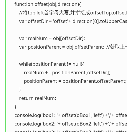
    function offset(obj,direction){

        //将top,left首字母大写,并拼接成offsetTop,offsetLef
	var offsetDir = 'offset'+ direction[0].toUpperCase()+direction.substring(1);

	var realNum = obj[offsetDir];

	var positionParent = obj.offsetParent;  //获取上一级定位元素对象

	while(positionParent != null){

	    realNum += positionParent[offsetDir];

	    positionParent = positionParent.offsetParent;

	}

	return realNum;

    }

    console.log('box1: '+ offset(oBox1,'left') +','+ offset(
    console.log('box2: '+ offset(oBox2,'left') +','+ offset(