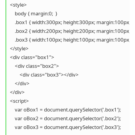
<style>

    body { margin:0;  }

    .box1 { width:300px; height:300px; margin:100px; b
    .box2 { width:200px; height:200px; margin:100px; b
    .box3 { width:100px; height:100px; margin:100px; 
</style>

<div class="box1">

    <div class="box2">

    	<div class="box3"></div>

    </div>

</div>

<script>

    var oBox1 = document.querySelector('.box1');

    var oBox2 = document.querySelector('.box2');

    var oBox3 = document.querySelector('.box3');
