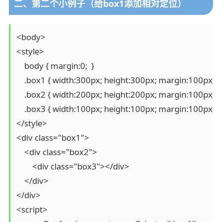
二、第二个小例子（给box1添加相对定位）
<body>

<style>

    body { margin:0;  }

    .box1 { width:300px; height:300px; margin:100px; b
    .box2 { width:200px; height:200px; margin:100px; 
    .box3 { width:100px; height:100px; margin:100px; 
</style>

<div class="box1">

    <div class="box2">

    	<div class="box3"></div>

    </div>

</div>

<script>
