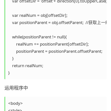
    var offsetDir = 'offset'+ direction[0].toUpperCase()+
    var realNum = obj[offsetDir];

    var positionParent = obj.offsetParent;  //获
    while(positionParent != null){

	realNum += positionParent[offsetDir];

	positionParent = positionParent.offsetParent;

    }

    return realNum;

}
运用程序中
<body>

<style>
