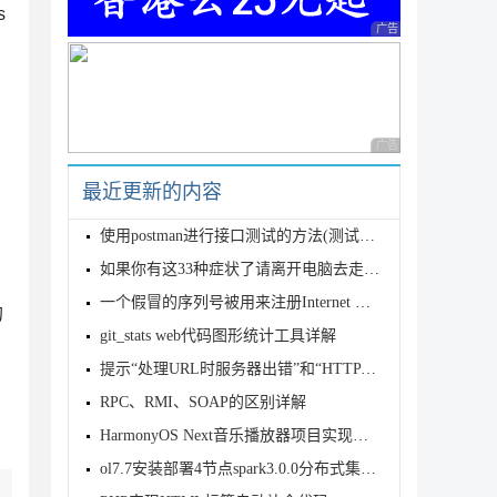
s
广告 商业广告，理性
广告 商业广告，理性
最近更新的内容
使用postman进行接口测试的方法(测试用户管理模块)
如果你有这33种症状了请离开电脑去走走吧!
一个假冒的序列号被用来注册Internet Download Manag
的
git_stats web代码图形统计工具详解
提示“处理URL时服务器出错”和“HTTP 500错误“的解决方法
RPC、RMI、SOAP的区别详解
HarmonyOS Next音乐播放器项目实现代码
ol7.7安装部署4节点spark3.0.0分布式集群的详细教程