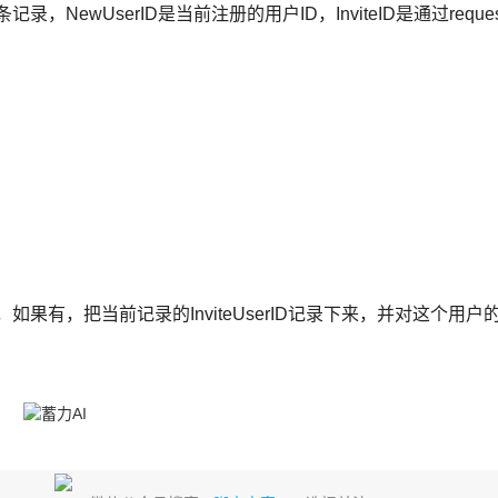
条记录，NewUserID是当前注册的用户ID，InviteID是通过reque
的ID，如果有，把当前记录的InviteUserID记录下来，并对这个用户