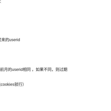
下：
的userid
th的当前月的userid相同 ，如果不同，则过期
ookies就行）