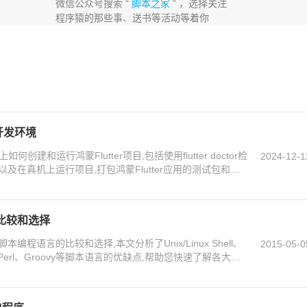
微信公众号搜索 “
脚本之家
” ，选择关注
程序猿的那些事、送书等活动等着你
的开发环境
何创建和运行鸿蒙Flutter项目,包括使用flutter doctor检
2024-12-1
及在真机上运行项目,打包鸿蒙Flutter应用的测试包和正
的解决方法
比较和选择
程语言的比较和选择,本文分析了Unix/Linux Shell、
2015-05-0
Ruby、Perl、Groovy等脚本语言的优缺点,帮助您快速了解各大语