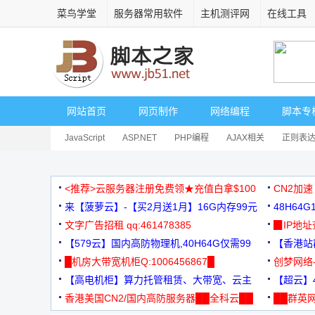
菜鸟学堂
服务器常用软件
主机测评网
在线工具
网站首页
网页制作
网络编程
脚本专
JavaScript
ASP.NET
PHP编程
AJAX相关
正则表
安全相关
网页播放器
其它综合
Dart
<推荐>云服务器注册免费领★充值白拿$100
CN2加速
来【菠萝云】-【买2月送1月】16G内存99元
48H64
文字广告招租 qq:461478385
3000+
▉IP地
【579云】国内高防物理机,40H64G仅需99
【香港站群
元
█机房大带宽机柜Q:1006456867█
创梦网络
【高电机柜】算力托管租赁、大带宽、云主
88元/月
【超云】4
机
香港美国CN2/国内高防服务器██全科云██
██群英网