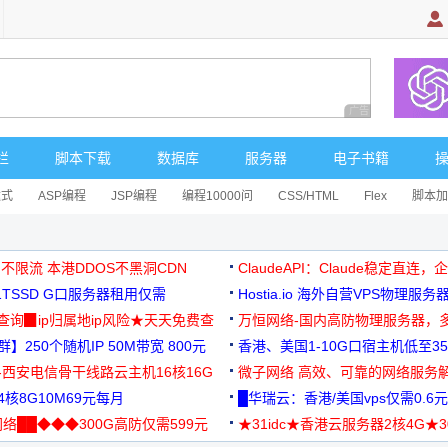
广告 商业广告，理
栏
脚本下载
数据库
服务器
电子书籍
达式
ASP编程
JSP编程
编程10000问
CSS/HTML
Flex
脚本加
 不限流 本港DDOS不黑洞CDN
ClaudeAPI：Claude稳定直连
G1TSSD G口服务器租用仅需
Hostia.io 海外自营VPS物理服务
可免费测试
址查询▉ip归属地ip风险★天天免费查
万恒网络-国内高防物理服务器，
】250个随机IP 50M带宽 800元
99元/月起
香港、美国1-10G口宿主机低至35
-西安电信骨干线路云主机16核16G
微子网络 高效、可靠的网络服务
核8G10M69元每月
█华瑞云：香港/美国vps仅需0.6元
络██◆◆◆300G高防仅需599元
★31idc★香港云服务器2核4G★