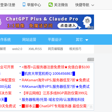
登录/注册
举报中心
关注微信
快捷导航
性选择
广告 商业广告，理
操作系统
网站运营
平面设计
其它
解密
web2.0
XML/RSS
网页编辑器
相关技巧
广告 商业广告，理
，企业可开票
<推荐>云服务器注册免费领★充值白拿$100
器
█机房大带宽机柜Q:1006456867█
多种配置仅
RAKsmart海外VPS,服务器低至7折★免费试
00元起
用★
RAKsmart海外VPS,服务器低至7折★免费试
解决方案
用★
【祥云网络】江苏多线BGP高防仅需399元
/天█
服务器租用/托管-域名空间/认准腾佑科技
30天免费试
▉脚本云▉ChatGPT专用服务器 最低仅需