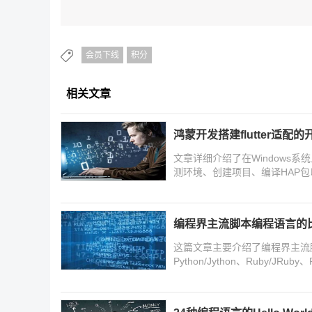
会员下线
积分
相关文章
鸿蒙开发搭建flutter适配
文章详细介绍了在Windows系统上如
测环境、创建项目、编译HAP包以
式包的方法,并介绍了常见问题
编程界主流脚本编程语言的
这篇文章主要介绍了编程界主流脚本编
Python/Jython、Ruby/J
言,需要的朋友可以参考下