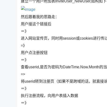
建立一个用户附加表InviteUser_NewUser,结构如
然后跟着我的思路走：
用户接这个链接后
＝》
进入网站宣传页，同时用session或cookies进行传过来
=》
用户点注册按钮
＝》
查看userid,是否为密码为DateTime.Now.Mon
=>
将userid转到注册页（如果不是跨域的话，就直接说c
＝》
执行注册流程，向用户表插入数据
＝》