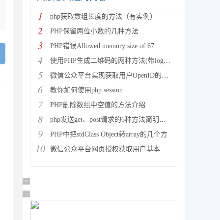
1
php获取数组长度的方法（有实例）
2
PHP保留两位小数的几种方法
3
PHP错误Allowed memory size of 67
4
使用PHP生成二维码的两种方法(带logo图像)
5
微信公众平台实现获取用户OpenID的方法
数
6
教你如何使用php session
7
PHP删除数组中空值的方法介绍
8
php发送get、post请求的6种方法简明总结
9
PHP中把stdClass Object转array的几个方
10
微信公众平台网页授权获取用户基本信息中授权回调域名设置的变动
广告 商业广告，理性选择
广告 商业广告，理性选择