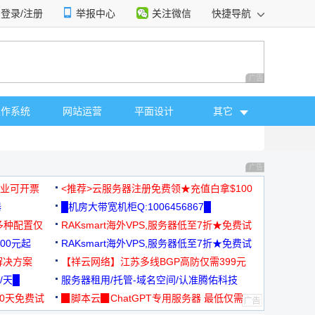
登录/注册
举报中心
关注微信
快捷导航
性选择
广告 商业广告，理
操作系统
网站运营
平面设计
其它
广告 商业广告，理
，企业可开票
<推荐>云服务器注册免费领★充值白拿$100
器
█机房大带宽机柜Q:1006456867█
多种配置仅
RAKsmart海外VPS,服务器低至7折★免费试
00元起
用★
RAKsmart海外VPS,服务器低至7折★免费试
解决方案
用★
【祥云网络】江苏多线BGP高防仅需399元
/天█
服务器租用/托管-域名空间/认准腾佑科技
30天免费试
▉脚本云▉ChatGPT专用服务器 最低仅需