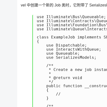
vel 中创建一个新的 Job 类时，它附带了 Serializes
use Illuminate\Bus\Queueable;

use Illuminate\Contracts\Queue
use Illuminate\Foundation\Bus\
use Illuminate\Queue\Interacts
class ExampleJob implements Sh
{

    use Dispatchable;

    use InteractsWithQueue;

    use Queueable;

    use SerializesModels;

    /**

     * Create a new job instan
     *

     * @return void

     */

    public function __construc
    {

        //

    }

    /**
