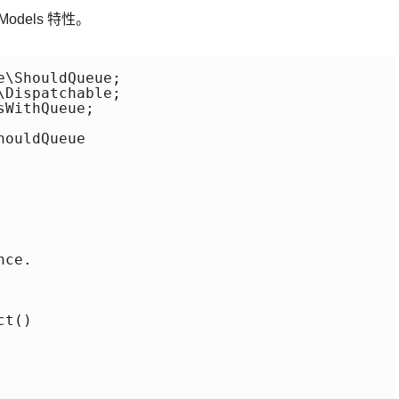
Models 特性。
\ShouldQueue;

Dispatchable;

WithQueue;

ouldQueue

ce.

t()
