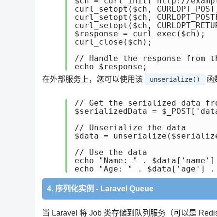
$ch = curl_init("http://exampl
curl_setopt($ch, CURLOPT_POST,
curl_setopt($ch, CURLOPT_POST
curl_setopt($ch, CURLOPT_RETUR
$response = curl_exec($ch);

curl_close($ch);

// Handle the response from th
在外部服务上，您可以使用该
函
unserialize()
// Get the serialized data fr
$serializedData = $_POST['data
// Unserialize the data

$data = unserialize($serialize
// Use the data

echo "Name: " . $data['name'] 
4. 序列化实例 - Laravel Queue
当 Laravel 将 Job 类存储到队列服务（可以是 R