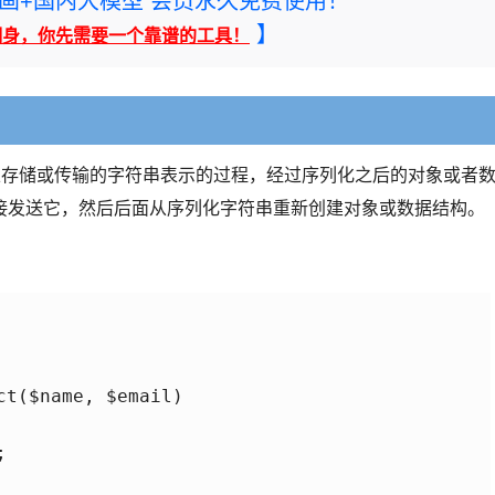
rney绘画+国内大模型 会员永久免费使用！
】
翻身，你先需要一个靠谱的工具！
可以存储或传输的字符串表示的过程，经过序列化之后的对象或者
接发送它，然后后面从序列化字符串重新创建对象或数据结构。
t($name, $email)


