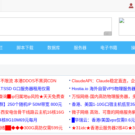
广告 商业广告，理
栏
脚本下载
数据库
服务器
电子书籍
 不限流 本港DDOS不黑洞CDN
ClaudeAPI：Claude稳定直连
G1TSSD G口服务器租用仅需
Hostia.io 海外自营VPS物理服务
可免费测试
址查询▉ip归属地ip风险★天天免费查
万恒网络-国内高防物理服务器，
】250个随机IP 50M带宽 800元
99元/月起
香港、美国1-10G口宿主机低至35
-西安电信骨干线路云主机16核16G
微子网络 高效、可靠的网络服务
核8G10M69元每月
█华瑞云：香港/美国vps仅需0.6元
络██◆◆◆300G高防仅需599元
★31idc★香港云服务器2核4G★