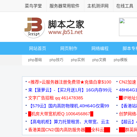
菜鸟学堂
服务器常用软件
主机测评网
在线工具
网站首页
网页制作
网络编程
脚本专
php基础
php技巧
php实例
php文摘
php模板
<推荐>云服务器注册免费领★充值白拿$100
CN2加速
来【菠萝云】-【买2月送1月】16G内存99元
48H64
文字广告招租 qq:461478385
3000+
▉IP地
【579云】国内高防物理机,40H64G仅需99
【香港站群
元
█机房大带宽机柜Q:1006456867█
创梦网络
【高电机柜】算力托管租赁、大带宽、云主
88元/月
【超云】4
机
香港美国CN2/国内高防服务器██全科云██
██群英网