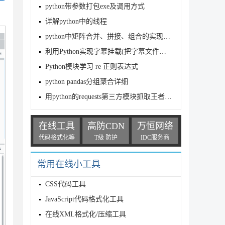
python带参数打包exe及调用方式
详解python中的线程
python中矩阵合并、拼接、组合的实现示例
利用Python实现字幕挂载(把字幕文件与视频合并)思路详解
Python模块学习 re 正则表达式
python pandas分组聚合详细
用python的requests第三方模块抓取王者荣耀所有英雄的皮肤实例
在线工具
高防CDN
万恒网络
代码格式化等
T级 防护
IDC服务商
常用在线小工具
CSS代码工具
JavaScript代码格式化工具
在线XML格式化/压缩工具