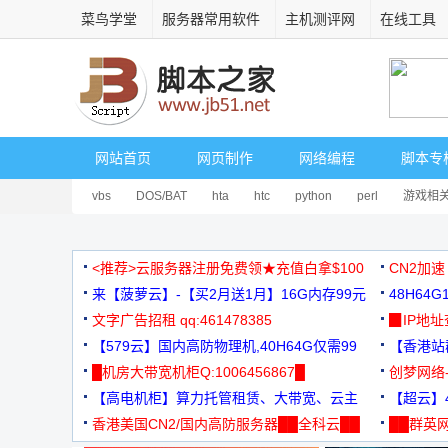
菜鸟学堂
服务器常用软件
主机测评网
在线工具
网站首页
网页制作
网络编程
脚本专
vbs
DOS/BAT
hta
htc
python
perl
游戏相
<推荐>云服务器注册免费领★充值白拿$100
CN2加速
来【菠萝云】-【买2月送1月】16G内存99元
48H64
文字广告招租 qq:461478385
3000+
▉IP地
【579云】国内高防物理机,40H64G仅需99
【香港站群
元
█机房大带宽机柜Q:1006456867█
创梦网络
【高电机柜】算力托管租赁、大带宽、云主
88元/月
【超云】4
机
香港美国CN2/国内高防服务器██全科云██
██群英网