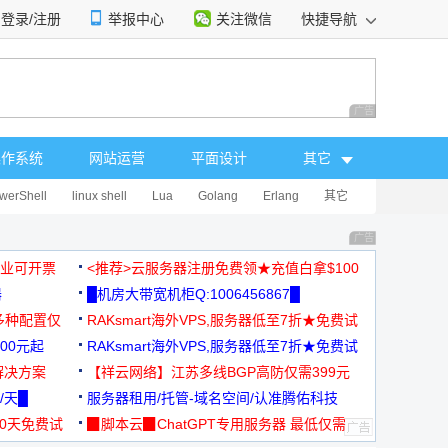
登录/注册
举报中心
关注微信
快捷导航
性选择
广告 商业广告，理
操作系统
网站运营
平面设计
其它
werShell
linux shell
Lua
Golang
Erlang
其它
广告 商业广告，理
，企业可开票
<推荐>云服务器注册免费领★充值白拿$100
器
█机房大带宽机柜Q:1006456867█
多种配置仅
RAKsmart海外VPS,服务器低至7折★免费试
00元起
用★
RAKsmart海外VPS,服务器低至7折★免费试
解决方案
用★
【祥云网络】江苏多线BGP高防仅需399元
/天█
服务器租用/托管-域名空间/认准腾佑科技
30天免费试
▉脚本云▉ChatGPT专用服务器 最低仅需