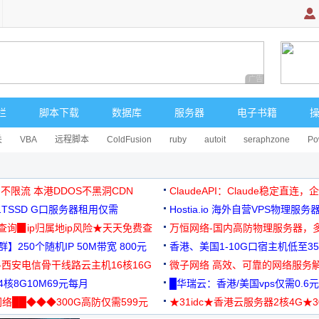
广告 商业广告，理
栏
脚本下载
数据库
服务器
电子书籍
关
VBA
远程脚本
ColdFusion
ruby
autoit
seraphzone
Po
 不限流 本港DDOS不黑洞CDN
ClaudeAPI：Claude稳定直连
G1TSSD G口服务器租用仅需
Hostia.io 海外自营VPS物理服务
可免费测试
址查询▉ip归属地ip风险★天天免费查
万恒网络-国内高防物理服务器，
】250个随机IP 50M带宽 800元
99元/月起
香港、美国1-10G口宿主机低至35
-西安电信骨干线路云主机16核16G
微子网络 高效、可靠的网络服务
核8G10M69元每月
█华瑞云：香港/美国vps仅需0.6元
络██◆◆◆300G高防仅需599元
★31idc★香港云服务器2核4G★