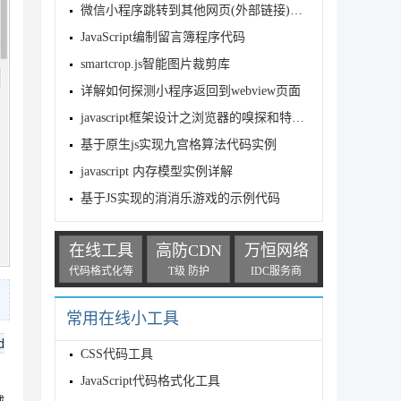
微信小程序跳转到其他网页(外部链接)的实现方法
JavaScript编制留言簿程序代码
smartcrop.js智能图片裁剪库
详解如何探测小程序返回到webview页面
javascript框架设计之浏览器的嗅探和特征侦测
基于原生js实现九宫格算法代码实例
javascript 内存模型实例详解
基于JS实现的消消乐游戏的示例代码
在线工具
高防CDN
万恒网络
代码格式化等
T级 防护
IDC服务商
常用在线小工具
d
CSS代码工具
JavaScript代码格式化工具