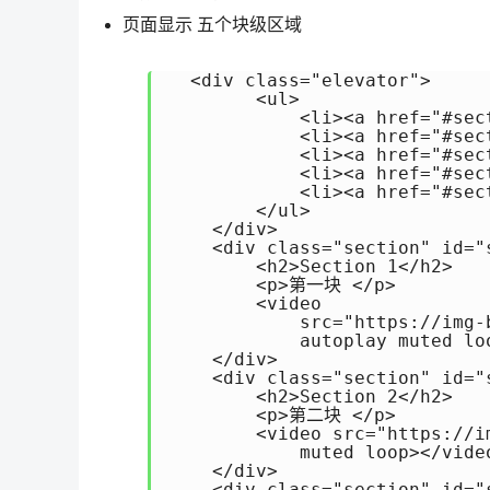
页面显示 五个块级区域
  <div class="elevator">

        <ul>

            <li><a href="#sec
            <li><a href="#sec
            <li><a href="#sec
            <li><a href="#sec
            <li><a href="#sec
        </ul>

    </div>

    <div class="section" id="s
        <h2>Section 1</h2>

        <p>第一块 </p>

        <video

            src="https://img-
            autoplay muted loo
    </div>

    <div class="section" id="s
        <h2>Section 2</h2>

        <p>第二块 </p>

        <video src="https://i
            muted loop></video
    </div>

    <div class="section" id="s