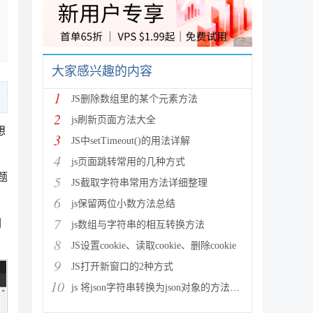
广告 商业广告，理性
大家感兴趣的内容
1
JS删除数组里的某个元素方法
2
js刷新页面方法大全
想
3
JS中setTimeout()的用法详解
4
js页面跳转常用的几种方式
题
5
JS截取字符串常用方法详细整理
6
js保留两位小数方法总结
7
们
js数组与字符串的相互转换方法
8
JS设置cookie、读取cookie、删除cookie
9
JS打开新窗口的2种方式
10
js 将json字符串转换为json对象的方法解析