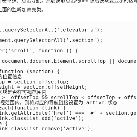
差不多。点击导航，然后获取点击的href,然后获取要显示的区
上面的监听加高亮类。
t.querySelectorAll('.elevator a');

ment.querySelectorAll('.section');

er('scroll', function () {

 document.documentElement.scrollTop || documen
unction (section) {

块的位置信息

op = section.offsetTop;

eight = section.offsetHeight;

内容区块是否在可视范围内

 >= offsetTop && scrollTop < offsetTop + offse
如果在可视范围内，则将对应的导航链接设置为 active 状态

Each(function (link) {

ink.getAttribute('href') === '#' + section.ge
ink.classList.add('active');

 {

ink.classList.remove('active');
