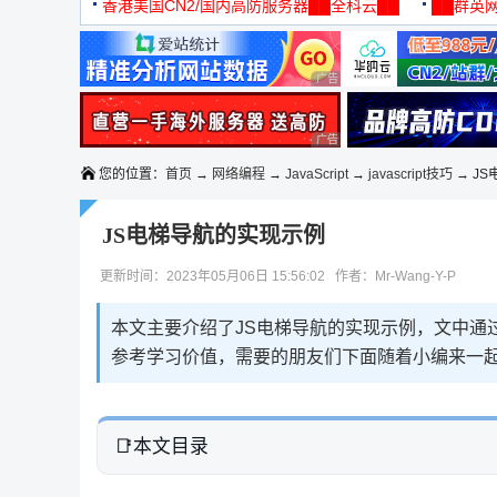
机
香港美国CN2/国内高防服务器██全科云██
██群英网
◆◆◆
广告 商业广告，理性选择
广告 商业广告，理性选择
您的位置：
首页
→
网络编程
→
JavaScript
→
javascript技巧
→ JS
JS电梯导航的实现示例
更新时间：2023年05月06日 15:56:02 作者：Mr-Wang-Y-P
本文主要介绍了JS电梯导航的实现示例，文中通
参考学习价值，需要的朋友们下面随着小编来一
本文目录