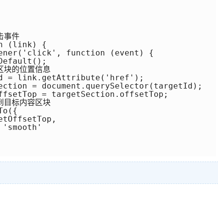
击事件

 (link) {

ener('click', function (event) {

efault();

容区块的位置信息

d = link.getAttribute('href');

ection = document.querySelector(targetId);

ffsetTop = targetSection.offsetTop;

动到目标内容区块

o({

tOffsetTop,

'smooth'
