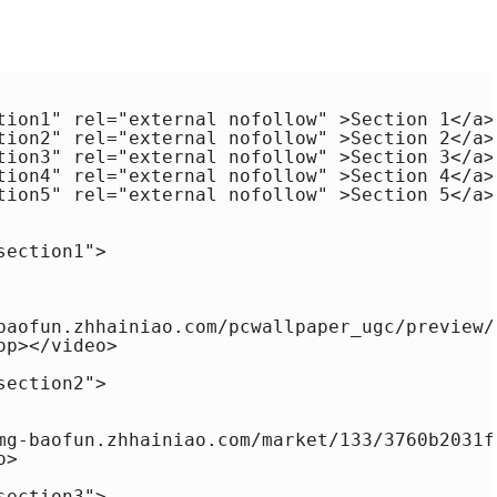
tion1" rel="external nofollow" >Section 1</a><
tion2" rel="external nofollow" >Section 2</a><
tion3" rel="external nofollow" >Section 3</a><
tion4" rel="external nofollow" >Section 4</a><
tion5" rel="external nofollow" >Section 5</a><
ection1">

baofun.zhhainiao.com/pcwallpaper_ugc/preview/
p></video>

ection2">

mg-baofun.zhhainiao.com/market/133/3760b2031f
>

ection3">
