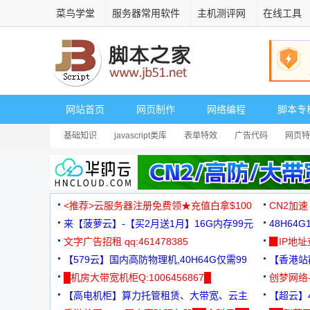
菜鸟学堂
服务器常用软件
主机测评网
在线工具
网站首页
网页制作
网络编程
脚本专
基础知识
javascript类库
表单特效
广告代码
网页特
<推荐>云服务器注册免费领★充值白拿$100
CN2加速
来【菠萝云】-【买2月送1月】16G内存99元
48H64
文字广告招租 qq:461478385
3000+
▉IP地
【579云】国内高防物理机,40H64G仅需99
【香港站群
元
█机房大带宽机柜Q:1006456867█
创梦网络
【高电机柜】算力托管租赁、大带宽、云主
88元/月
【超云】4