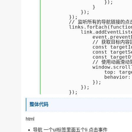
                    });

                }

            });

        });

        // 监听所有的导航链接的点
        links.forEach(function
            link.addEventList
                event.preventD
                // 获取目标内
                const targetI
                const targetS
                const targetO
                // 使用动画滑
                window.scrollT
                    top: targe
                    behavior: 
                });

            });

        });
整体代码
html
导航 一个ul标签里面五个li 点击事件