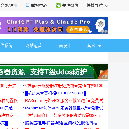
登录/注册
举报中心
关注微信
快捷导航
性选择
广告 商业广告，理
操作系统
网站运营
平面设计
其它
广告 商业广告，理
，企业可开票
<推荐>云服务器注册免费领★充值白拿$100
器
█机房大带宽机柜Q:1006456867█
多种配置仅
RAKsmart海外VPS,服务器低至7折★免费试
00元起
用★
RAKsmart海外VPS,服务器低至7折★免费试
解决方案
用★
【祥云网络】江苏多线BGP高防仅需399元
/天█
服务器租用/托管-域名空间/认准腾佑科技