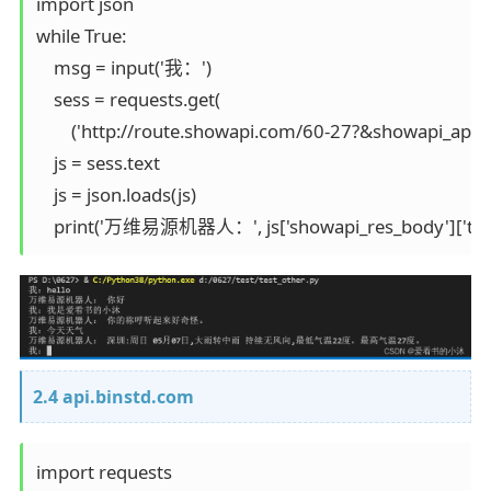
import json

while True:

    msg = input('我：')

    sess = requests.get(

        ('http://route.showapi.com/60-27?&showapi_a
    js = sess.text

    js = json.loads(js)

    print('万维易源机器人：', js['showapi_res_body']['text
2.4 api.binstd.com
import requests
