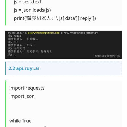
    js = sess.text

    js = json.loads(js)

2.2 api.ruyi.ai
import requests

import json

while True:
