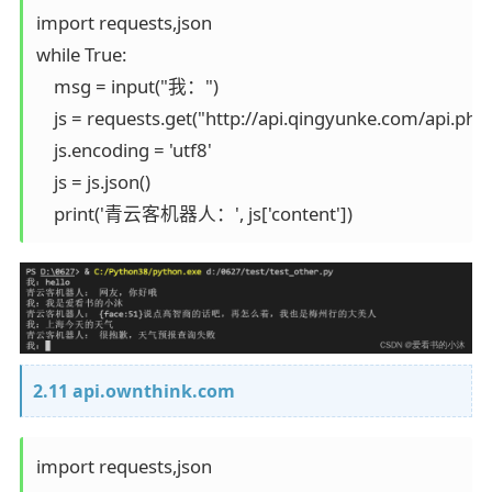
import requests,json

while True:

    msg = input("我：")

    js = requests.get("http://api.qingyunke.com/api.php",{'
    js.encoding = 'utf8'

    js = js.json()

    print('青云客机器人：', js['content'])
2.11 api.ownthink.com
import requests,json
