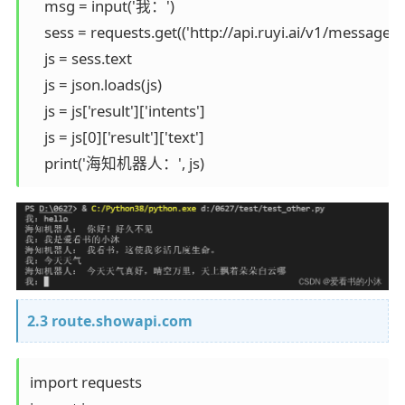
    msg = input('我：')

    sess = requests.get(('http://api.ruyi.ai/v1/messa
    js = sess.text

    js = json.loads(js)

    js = js['result']['intents']

    js = js[0]['result']['text']

2.3 route.showapi.com
import requests
