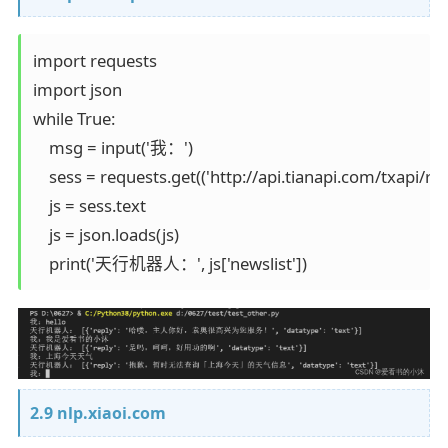
import requests

import json

while True:

    msg = input('我：')

    sess = requests.get(('http://api.tianapi.com/txapi
    js = sess.text

    js = json.loads(js)

    print('天行机器人：', js['newslist'])
2.9 nlp.xiaoi.com