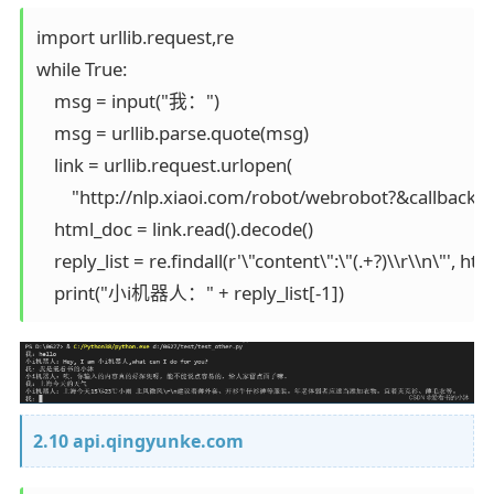
import urllib.request,re

while True:

    msg = input("我：")

    msg = urllib.parse.quote(msg)

    link = urllib.request.urlopen(

        "http://nlp.xiaoi.com/robot/webrobo
    html_doc = link.read().decode()

    reply_list = re.findall(r'\"content\":\"(.+?)\\r\\n\"', htm
    print("小i机器人：" + reply_list[-1])
2.10 api.qingyunke.com