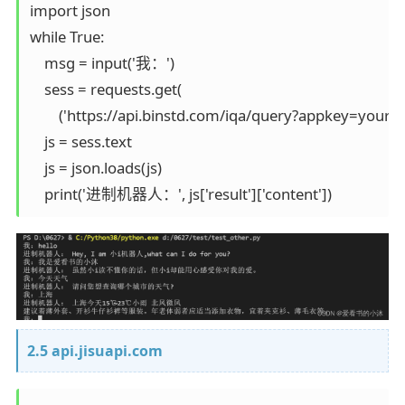
import json

while True:

    msg = input('我：')

    sess = requests.get(

        ('https://api.binstd.com/iqa/query?appkey=your_
    js = sess.text

    js = json.loads(js)

    print('进制机器人：', js['result']['content'])
2.5 api.jisuapi.com