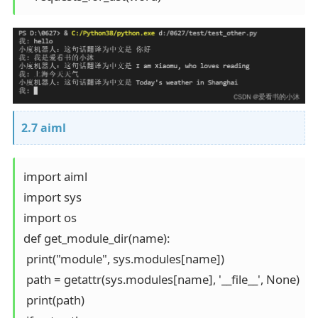
2.7 aiml
import aiml

import sys

import os

def get_module_dir(name):

 print("module", sys.modules[name])

 path = getattr(sys.modules[name], '__file__', None)

 print(path)
