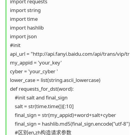
import requests

import string

import time

import hashlib

import json

#init

api_url = "http://api.fanyi.baidu.com/api/trans/vip/tran
my_appid = 'your_key'

cyber = 'your_cyber '

lower_case = list(string.ascii_lowercase)

def requests_for_dst(word):

    #init salt and final_sign

    salt = str(time.time())[:10]

    final_sign = str(my_appid)+word+salt+cyber

    final_sign = hashlib.md5(final_sign.encode("utf-8")).h
    #区别en,zh构造请求参数
