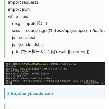
import requests

import json

while True:

    msg = input('我：')

    sess = requests.get(('https://api.jisuapi.com/iq
    js = sess.text

    js = json.loads(js)

    print('极速机器人：', js['result']['content'])
2.6 api.fanyi.baidu.com