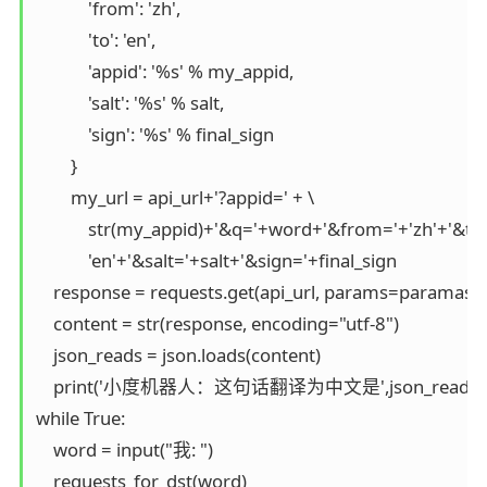
            'from': 'zh',

            'to': 'en',

            'appid': '%s' % my_appid,

            'salt': '%s' % salt,

            'sign': '%s' % final_sign

        }

        my_url = api_url+'?appid=' + \

            str(my_appid)+'&q='+word+'&from='+'zh'+'&to='
            'en'+'&salt='+salt+'&sign='+final_sign

    response = requests.get(api_url, params=paramas).
    content = str(response, encoding="utf-8")

    json_reads = json.loads(content)

    print('小度机器人：这句话翻译为中文是',json_reads['trans_
while True:

    word = input("我: ")

    requests_for_dst(word)