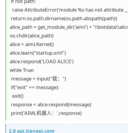
 if not path:

  raise AttributeError('module %s has not attribute __fi
 return os.path.dirname(os.path.abspath(path))

alice_path = get_module_dir('aiml') + '\\botdata\\alice'

os.chdir(alice_path)  

alice = aiml.Kernel()  

alice.learn("startup.xml")  

alice.respond('LOAD ALICE')  

while True:

 message = input("我：")

 if("exit" == message):

  exit()

 response = alice.respond(message) 

 print('AIML机器人：',response)
2.8 api.tianapi.com