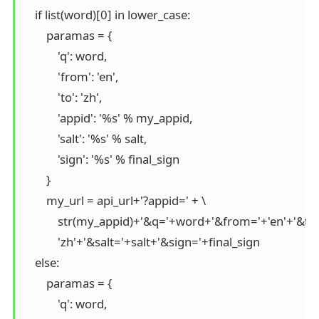
    if list(word)[0] in lower_case:

        paramas = {

            'q': word,

            'from': 'en',

            'to': 'zh',

            'appid': '%s' % my_appid,

            'salt': '%s' % salt,

            'sign': '%s' % final_sign

        }

        my_url = api_url+'?appid=' + \

            str(my_appid)+'&q='+word+'&from='+'en'+'&to='
            'zh'+'&salt='+salt+'&sign='+final_sign

    else:

        paramas = {

            'q': word,
