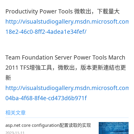
Productivity Power Tools 微軟出，下載量大
http://visualstudiogallery.msdn.microsoft.com
18e2-46c0-8ff2-4adea1e34fef/
Team Foundation Server Power Tools March
2011 TFS增強工具，微軟出，版本更新連結也更
新
http://visualstudiogallery.msdn.microsoft.com
04ba-4f68-8f4e-cd473d6b971f
相关文章
asp.net core configuration配置读取的实现
2023-11-11