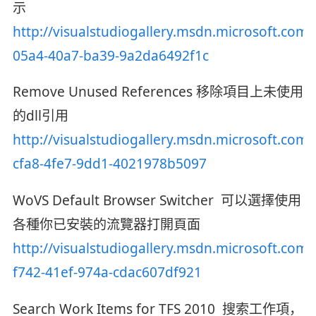
示
http://visualstudiogallery.msdn.microsoft.com
05a4-40a7-ba39-9a2da6492f1c
Remove Unused References 移除項目上未使用
的dll引用
http://visualstudiogallery.msdn.microsoft.com
cfa8-4fe7-9dd1-4021978b5097
WoVS Default Browser Switcher 可以選擇使用
各種你已安裝的流覽器打開頁面
http://visualstudiogallery.msdn.microsoft.com
f742-41ef-974a-cdac607df921
Search Work Items for TFS 2010 搜索工作項，