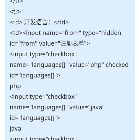
</tr>
<tr>
<td> 开发语言：</td>
<td><input name="from" type="hidden"
id="from" value="注册表单">
<input type="checkbox"
name="languages[]" value="php" checked
id="languages[]">
php
<input type="checkbox"
name="languages[]" value="java"
id="languages[]">
java
<input type="checkbox"