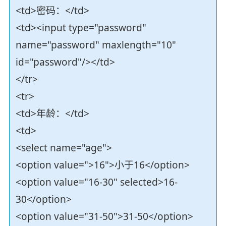
<td>密码：</td>
<td><input type="password"
name="password" maxlength="10"
id="password"/></td>
</tr>
<tr>
<td>年龄：</td>
<td>
<select name="age">
<option value=">16">小于16</option>
<option value="16-30" selected>16-
30</option>
<option value="31-50">31-50</option>