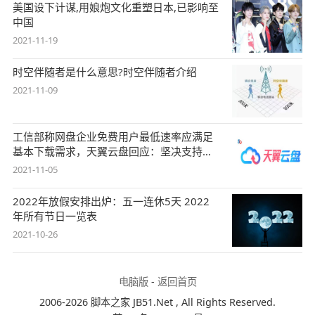
美国设下计谋,用娘炮文化重塑日本,已影响至
中国
2021-11-19
时空伴随者是什么意思?时空伴随者介绍
2021-11-09
工信部称网盘企业免费用户最低速率应满足
基本下载需求，天翼云盘回应：坚决支持，
始终
2021-11-05
2022年放假安排出炉：五一连休5天 2022
年所有节日一览表
2021-10-26
电脑版
-
返回首页
2006-2026 脚本之家 JB51.Net , All Rights Reserved.