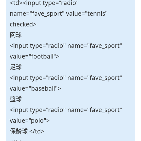
<td><input type="radio"
name="fave_sport" value="tennis"
checked>
网球
<input type="radio" name="fave_sport"
value="football">
足球
<input type="radio" name="fave_sport"
value="baseball">
篮球
<input type="radio" name="fave_sport"
value="polo">
保龄球 </td>