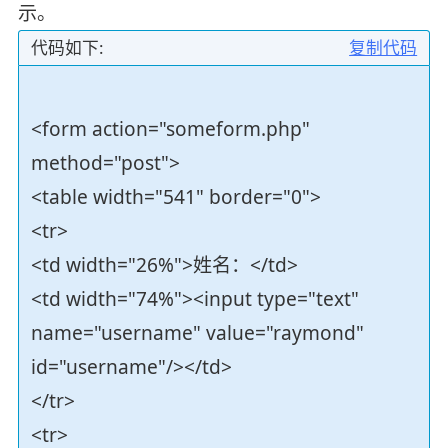
示。
代码如下:
复制代码
<form action="someform.php"
method="post">
<table width="541" border="0">
<tr>
<td width="26%">姓名：</td>
<td width="74%"><input type="text"
name="username" value="raymond"
id="username"/></td>
</tr>
<tr>