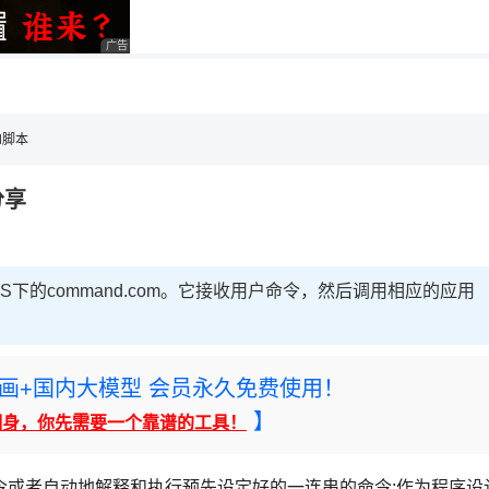
用◆
广告 商业广告，理性选择
ll脚本
分享
S下的command.com。它接收用户命令，然后调用相应的应用
rney绘画+国内大模型 会员永久免费使用！
】
翻身，你先需要一个靠谱的工具！
令或者自动地解释和执行预先设定好的一连串的命令;作为程序设