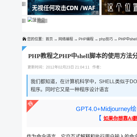
◆◆◆
广告 商业广告，理性选择
广告 商业广告，理性选择
广告 商业广告，理性选择
广告 商业广告，理性选择
广告 商业广告，理性选择
广告 商业广告，理性选择
广告 商业广告，理性选择
广告 商业广告，理性选择
广告 商业广告，理性选择
您的位置：
首页
→
网络编程
→
PHP编程
→
php技巧
→ PHP中she
PHP教程之PHP中shell脚本的使用方法
更新时间：2012年02月23日 21:04:11 作者：
我们都知道，在计算机科学中，SHELL类似于DO
程序。同时它又是一种程序设计语言
GPT4.0+Midjou
【
如果你想靠AI
作为命令语言，它交互式解释和执行用户输入的命