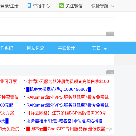
登录/注册
举报中心
关注微信
快捷导航
性选择
广告 商业广告，理
操作系统
网站运营
平面设计
其它
广告 商业广告，理
，企业可开票
<推荐>云服务器注册免费领★充值白拿$100
器
█机房大带宽机柜Q:1006456867█
多种配置仅
RAKsmart海外VPS,服务器低至7折★免费试
00元起
用★
RAKsmart海外VPS,服务器低至7折★免费试
解决方案
用★
【祥云网络】江苏多线BGP高防仅需399元
/天█
服务器租用/托管-域名空间/认准腾佑科技
30天免费试
▉脚本云▉ChatGPT专用服务器 最低仅需