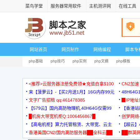
菜鸟学堂
服务器常用软件
主机测评网
在线工具
网站首页
网页制作
网络编程
脚本专
php基础
php技巧
php实例
php文摘
php模板
<推荐>云服务器注册免费领★充值白拿$100
CN2加速
来【菠萝云】-【买2月送1月】16G内存99元
48H64
文字广告招租 qq:461478385
3000+
▉IP地
【579云】国内高防物理机,40H64G仅需99
【香港站群
元
█机房大带宽机柜Q:1006456867█
创梦网络
【高电机柜】算力托管租赁、大带宽、云主
88元/月
【超云】4
机
香港美国CN2/国内高防服务器██全科云██
██群英网