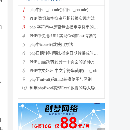
1
php中json_decode()和json_encode(
2
PHP 数组和字符串互相转换实现方法
3
如
php 字符串中是否包含指定字符串的多种方法
4
PHP中使用cURL实现Get和Post请求的方法
5
php中iconv函数使用方法
6
php日期转时间戳,指定日期转换成时间戳
7
PHP 页面跳转到另一个页面的多种方法方法总结
8
PHP中文处理 中文字符串截取(mb_substr)和获取中
供
9
php下intval()和(int)转换使用与区别
P
10
利用phpExcel实现Excel数据的导入导出(全步骤详细
到
击