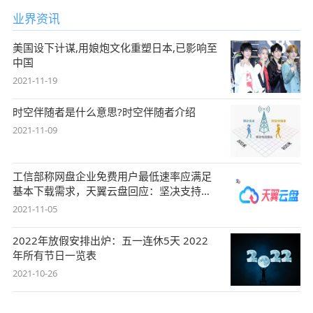
业界资讯
美国设下计谋,用娘炮文化重塑日本,已影响至
中国
2021-11-19
时空伴随者是什么意思?时空伴随者介绍
2021-11-09
工信部称网盘企业免费用户最低速率应满足
基本下载需求，天翼云盘回应：坚决支持，
始终
2021-11-05
2022年放假安排出炉：五一连休5天 2022
年所有节日一览表
2021-10-26