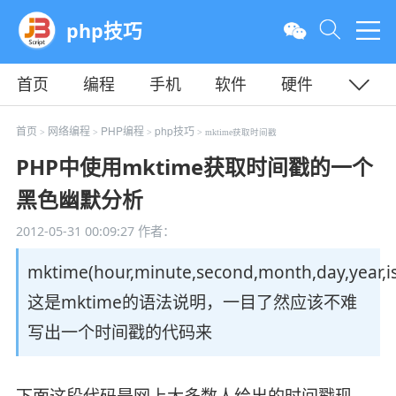
php技巧
首页
编程
手机
软件
硬件
教程
平面
服务器
首页
网络编程
PHP编程
php技巧
>
>
>
> mktime获取时间戳
PHP中使用mktime获取时间戳的一个
黑色幽默分析
2012-05-31 00:09:27
作者：
mktime(hour,minute,second,month,day,year,is
这是mktime的语法说明，一目了然应该不难
写出一个时间戳的代码来
下面这段代码是网上大多数人给出的时间戳现