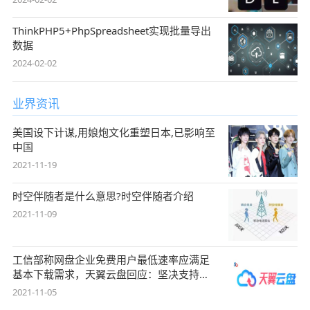
ThinkPHP5+PhpSpreadsheet实现批量导出
数据
2024-02-02
业界资讯
美国设下计谋,用娘炮文化重塑日本,已影响至
中国
2021-11-19
时空伴随者是什么意思?时空伴随者介绍
2021-11-09
工信部称网盘企业免费用户最低速率应满足
基本下载需求，天翼云盘回应：坚决支持，
始终
2021-11-05