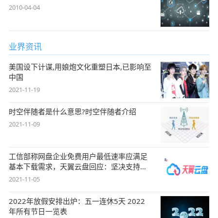
2010-04-04
业界资讯
美国设下计谋,用娘炮文化重塑日本,已影响至
中国
2021-11-19
时空伴随者是什么意思?时空伴随者介绍
2021-11-09
工信部称网盘企业免费用户最低速率应满足
基本下载需求，天翼云盘回应：坚决支持，
始终
2021-11-05
2022年放假安排出炉：五一连休5天 2022
年所有节日一览表