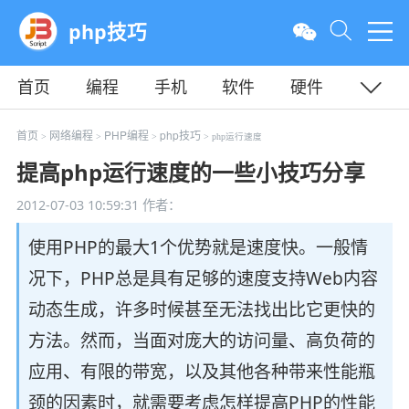
php技巧
首页
编程
手机
软件
硬件
教程
平面
服务器
首页
网络编程
PHP编程
php技巧
>
>
>
> php运行速度
提高php运行速度的一些小技巧分享
2012-07-03 10:59:31
作者：
使用PHP的最大1个优势就是速度快。一般情
况下，PHP总是具有足够的速度支持Web内容
动态生成，许多时候甚至无法找出比它更快的
方法。然而，当面对庞大的访问量、高负荷的
应用、有限的带宽，以及其他各种带来性能瓶
颈的因素时，就需要考虑怎样提高PHP的性能