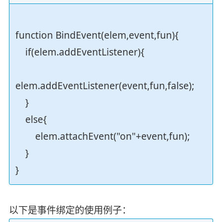
function BindEvent(elem,event,fun){
if(elem.addEventListener){
elem.addEventListener(event,fun,false);
}
else{
elem.attachEvent("on"+event,fun);
}
}
以下是事件绑定的使用例子：