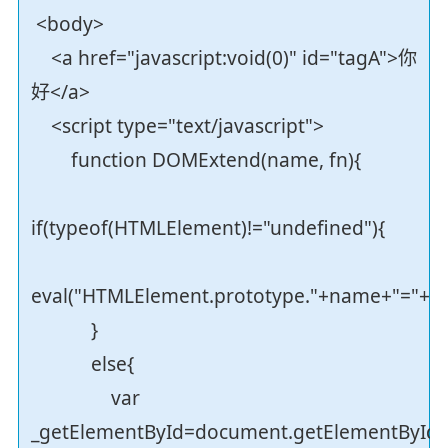
<body>
<a href="javascript:void(0)" id="tagA">你
好</a>
<script type="text/javascript">
function DOMExtend(name, fn){
if(typeof(HTMLElement)!="undefined"){
eval("HTMLElement.prototype."+name+"="+fn
}
else{
var
_getElementById=document.getElementById;