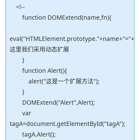
<!--
function DOMExtend(name,fn){
eval("HTMLElement.prototype."+name+"="+fn)
这里我们采用动态扩展
}
function Alert(){
alert("这是一个扩展方法");
}
DOMExtend("Alert",Alert);
var
tagA=document.getElementById("tagA");
tagA.Alert();