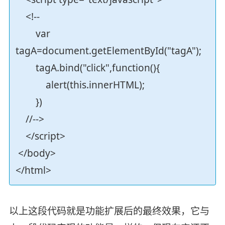
<!--
var
tagA=document.getElementById("tagA");
tagA.bind("click",function(){
alert(this.innerHTML);
})
//-->
</script>
</body>
</html>
以上这段代码就是功能扩展后的最终效果，它与