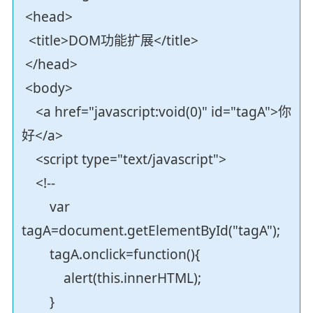
<head>
<title>DOM功能扩展</title>
</head>
<body>
<a href="javascript:void(0)" id="tagA">你
好</a>
<script type="text/javascript">
<!--
var
tagA=document.getElementById("tagA");
tagA.onclick=function(){
alert(this.innerHTML);
}