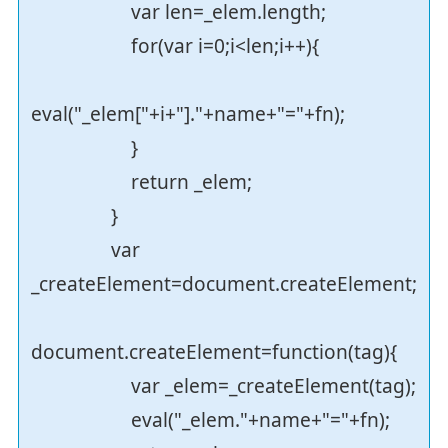
var len=_elem.length;
for(var i=0;i<len;i++){
eval("_elem["+i+"]."+name+"="+fn);
}
return _elem;
}
var
_createElement=document.createElement;
document.createElement=function(tag){
var _elem=_createElement(tag);
eval("_elem."+name+"="+fn);