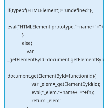
if(typeof(HTMLElement)!="undefined"){
eval("HTMLElement.prototype."+name+"="+fn
}
else{
var
_getElementById=document.getElementById;
document.getElementById=function(id){
var _elem=_getElementById(id);
eval("_elem."+name+"="+fn);
return _elem;