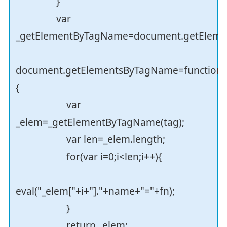
}
var
_getElementByTagName=document.getEleme
document.getElementsByTagName=function(
{
var
_elem=_getElementByTagName(tag);
var len=_elem.length;
for(var i=0;i<len;i++){
eval("_elem["+i+"]."+name+"="+fn);
}
return _elem;