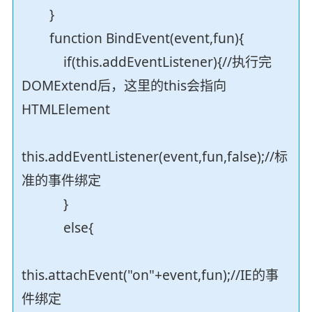
}
function BindEvent(event,fun){
if(this.addEventListener){//执行完
DOMExtend后，这里的this会指向
HTMLElement
this.addEventListener(event,fun,false);//标
准的事件绑定
}
else{
this.attachEvent("on"+event,fun);//IE的事
件绑定