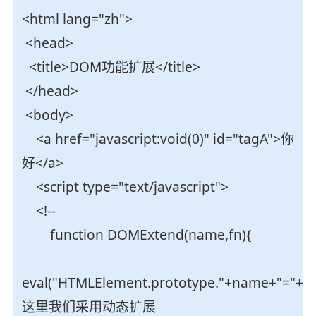
<html lang="zh">
<head>
<title>DOM功能扩展</title>
</head>
<body>
<a href="javascript:void(0)" id="tagA">你
好</a>
<script type="text/javascript">
<!--
function DOMExtend(name,fn){
eval("HTMLElement.prototype."+name+"="+fn)
这里我们采用动态扩展