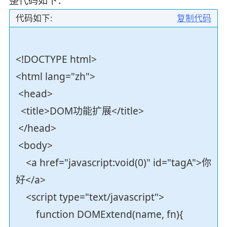
整代码如下：
代码如下:
复制代码
<!DOCTYPE html>
<html lang="zh">
<head>
<title>DOM功能扩展</title>
</head>
<body>
<a href="javascript:void(0)" id="tagA">你
好</a>
<script type="text/javascript">
function DOMExtend(name, fn){