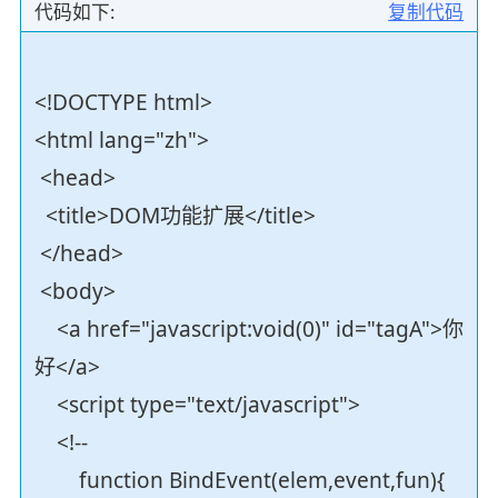
代码如下:
复制代码
<!DOCTYPE html>
<html lang="zh">
<head>
<title>DOM功能扩展</title>
</head>
<body>
<a href="javascript:void(0)" id="tagA">你
好</a>
<script type="text/javascript">
<!--
function BindEvent(elem,event,fun){