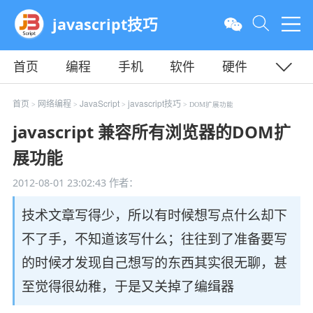
javascript技巧
首页
编程
手机
软件
硬件
教程
平面
服务器
首页
网络编程
JavaScript
javascript技巧
>
>
>
> DOM扩展功能
javascript 兼容所有浏览器的DOM扩
展功能
2012-08-01 23:02:43
作者：
技术文章写得少，所以有时候想写点什么却下
不了手，不知道该写什么；往往到了准备要写
的时候才发现自己想写的东西其实很无聊，甚
至觉得很幼稚，于是又关掉了编缉器