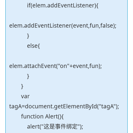
if(elem.addEventListener){
elem.addEventListener(event,fun,false);
}
else{
elem.attachEvent("on"+event,fun);
}
}
var
tagA=document.getElementById("tagA");
function Alert(){
alert("这是事件绑定");