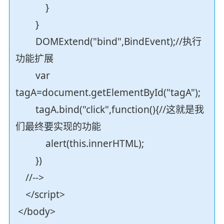
}
}
DOMExtend("bind",BindEvent);//执行
功能扩展
var
tagA=document.getElementById("tagA");
tagA.bind("click",function(){//这就是我
们最终要实现的功能
alert(this.innerHTML);
})
//-->
</script>
</body>