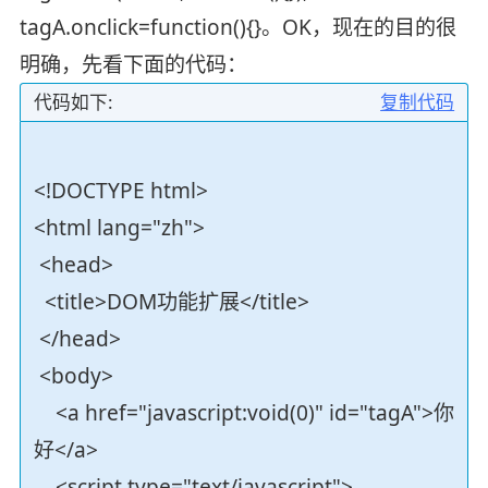
tagA.onclick=function(){}。OK，现在的目的很
明确，先看下面的代码：
代码如下:
复制代码
<!DOCTYPE html>
<html lang="zh">
<head>
<title>DOM功能扩展</title>
</head>
<body>
<a href="javascript:void(0)" id="tagA">你
好</a>
<script type="text/javascript">