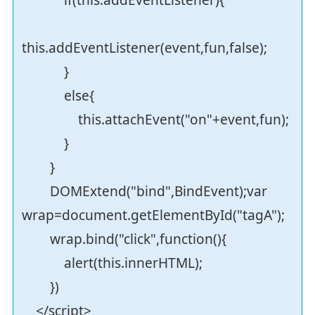
this.addEventListener(event,fun,false);
}
else{
this.attachEvent("on"+event,fun);
}
}
DOMExtend("bind",BindEvent);var
wrap=document.getElementById("tagA");
wrap.bind("click",function(){
alert(this.innerHTML);
})
</script>