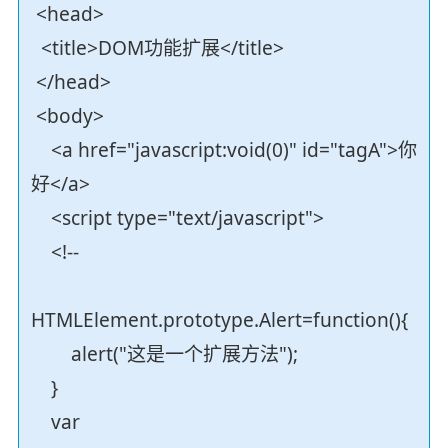
<head>
<title>DOM功能扩展</title>
</head>
<body>
<a href="javascript:void(0)" id="tagA">你
好</a>
<script type="text/javascript">
<!--
HTMLElement.prototype.Alert=function(){
alert("这是一个扩展方法");
}
var