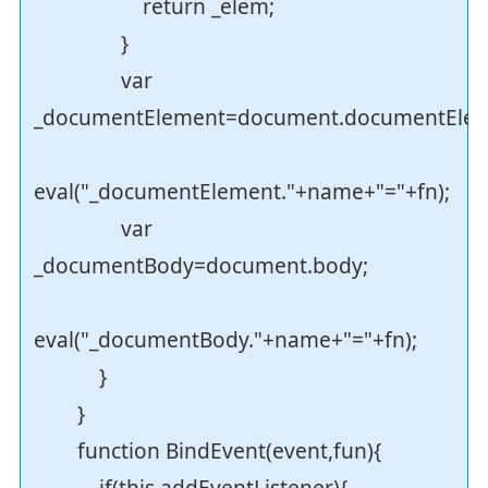
return _elem;
}
var
_documentElement=document.documentElem
eval("_documentElement."+name+"="+fn);
var
_documentBody=document.body;
eval("_documentBody."+name+"="+fn);
}
}
function BindEvent(event,fun){
if(this.addEventListener){