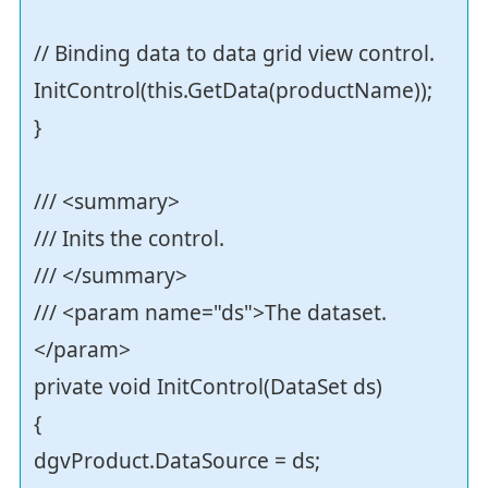
// Binding data to data grid view control.
InitControl(this.GetData(productName));
}
/// <summary>
/// Inits the control.
/// </summary>
/// <param name="ds">The dataset.
</param>
private void InitControl(DataSet ds)
{
dgvProduct.DataSource = ds;