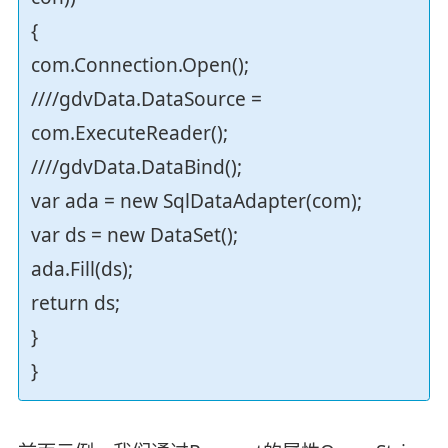
{
com.Connection.Open();
////gdvData.DataSource =
com.ExecuteReader();
////gdvData.DataBind();
var ada = new SqlDataAdapter(com);
var ds = new DataSet();
ada.Fill(ds);
return ds;
}
}