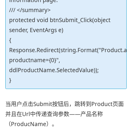
/// </summary>
protected void btnSubmit_Click(object
sender, EventArgs e)
{
Response.Redirect(string.Format("Product.as
productname={0}",
ddlProductName.SelectedValue));
}
当用户点击Submit按钮后，跳转到Product页面
并且在Url中传递查询参数——产品名称
（ProducName）。