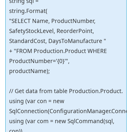
string sql =
string.Format(
"SELECT Name, ProductNumber,
SafetyStockLevel, ReorderPoint,
StandardCost, DaysToManufacture "
+ "FROM Production.Product WHERE
ProductNumber='{0}'",
productName);
// Get data from table Production.Product.
using (var con = new
SqlConnection(ConfigurationManager.Connect
using (var com = new SqlCommand(sql,
con))