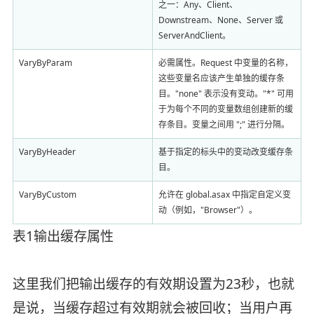
之一：Any、Client、
Downstream、None、Server 或
ServerAndClient。
VaryByParam
必需属性。Request 中变量的名称，
这些变量名应该产生单独的缓存条
目。"none" 表示没有变动。"*" 可用
于为每个不同的变量数组创建新的缓
存条目。变量之间用 ";" 进行分隔。
VaryByHeader
基于指定的标头中的变动改变缓存条
目。
VaryByCustom
允许在 global.asax 中指定自定义变
动（例如，"Browser"）。
表1输出缓存属性
这里我们把输出缓存的有效期设置为23秒，也就
是说，当缓存超过有效期就会被回收；当用户再