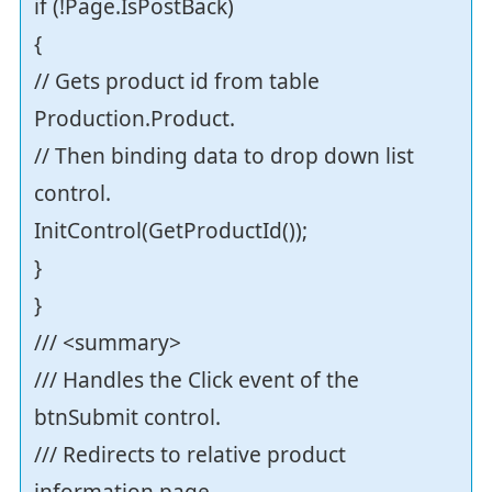
if (!Page.IsPostBack)
{
// Gets product id from table
Production.Product.
// Then binding data to drop down list
control.
InitControl(GetProductId());
}
}
/// <summary>
/// Handles the Click event of the
btnSubmit control.
/// Redirects to relative product
information page.