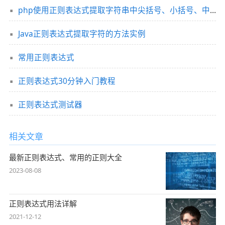
php使用正则表达式提取字符串中尖括号、小括号、中括号、大括号中的字符串
Java正则表达式提取字符的方法实例
常用正则表达式
正则表达式30分钟入门教程
正则表达式测试器
相关文章
最新正则表达式、常用的正则大全
2023-08-08
正则表达式用法详解
2021-12-12