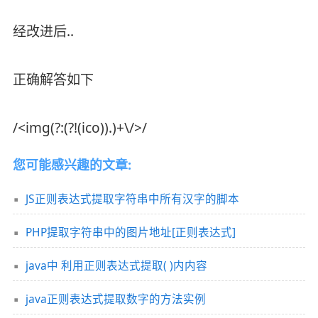
经改进后..
正确解答如下
/<img(?:(?!(ico)).)+\/>/
您可能感兴趣的文章:
JS正则表达式提取字符串中所有汉字的脚本
PHP提取字符串中的图片地址[正则表达式]
java中 利用正则表达式提取( )内内容
java正则表达式提取数字的方法实例