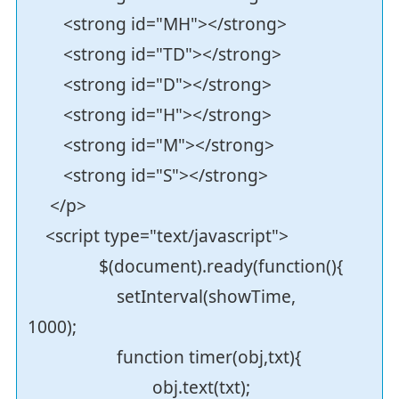
<strong id="MH"></strong>
<strong id="TD"></strong>
<strong id="D"></strong>
<strong id="H"></strong>
<strong id="M"></strong>
<strong id="S"></strong>
</p>
<script type="text/javascript">
$(document).ready(function(){
setInterval(showTime,
1000);
function timer(obj,txt){
obj.text(txt);