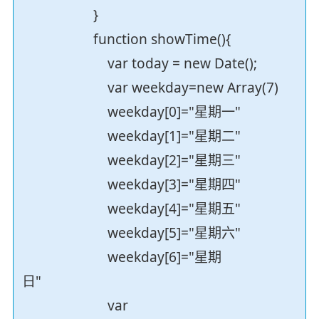
}
function showTime(){
var today = new Date();
var weekday=new Array(7)
weekday[0]="星期一"
weekday[1]="星期二"
weekday[2]="星期三"
weekday[3]="星期四"
weekday[4]="星期五"
weekday[5]="星期六"
weekday[6]="星期
日"
var