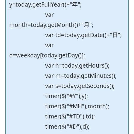
y=today.getFullYear()+"年";
var
month=today.getMonth()+"月";
var td=today.getDate()+"日";
var
d=weekday[today.getDay()];
var h=today.getHours();
var m=today.getMinutes();
var s=today.getSeconds();
timer($("#Y"),y);
timer($("#MH"),month);
timer($("#TD"),td);
timer($("#D"),d);