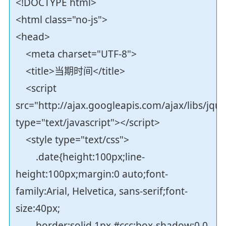
<!DOCTYPE html>
<html class="no-js">
<head>
<meta charset="UTF-8">
<title>当期时间</title>
<script
src="http://ajax.googleapis.com/ajax/libs/jque
type="text/javascript"></script>
<style type="text/css">
.date{height:100px;line-
height:100px;margin:0 auto;font-
family:Arial, Helvetica, sans-serif;font-
size:40px;
border:solid 1px #ccc;box-shadow:0 0