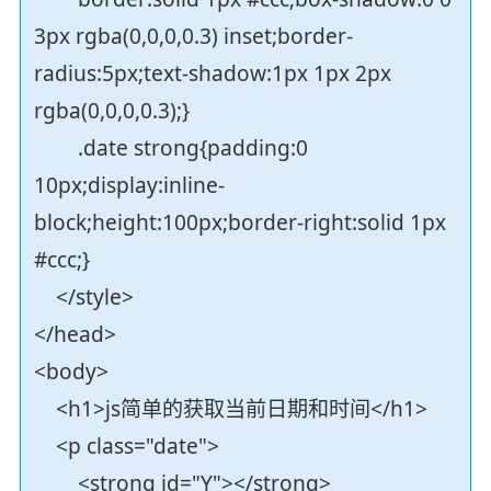
3px rgba(0,0,0,0.3) inset;border-
radius:5px;text-shadow:1px 1px 2px
rgba(0,0,0,0.3);}
.date strong{padding:0
10px;display:inline-
block;height:100px;border-right:solid 1px
#ccc;}
</style>
</head>
<body>
<h1>js简单的获取当前日期和时间</h1>
<p class="date">
<strong id="Y"></strong>