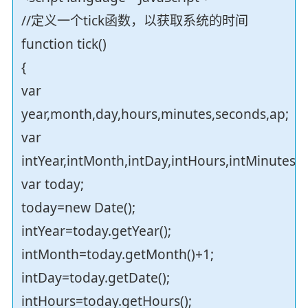
//定义一个tick函数，以获取系统的时间
function tick()
{
var
year,month,day,hours,minutes,seconds,ap;
var
intYear,intMonth,intDay,intHours,intMinutes,i
var today;
today=new Date();
intYear=today.getYear();
intMonth=today.getMonth()+1;
intDay=today.getDate();
intHours=today.getHours();