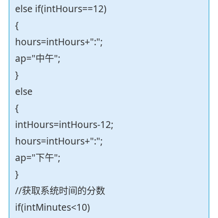
else if(intHours==12)
{
hours=intHours+":";
ap="中午";
}
else
{
intHours=intHours-12;
hours=intHours+":";
ap="下午";
}
//获取系统时间的分数
if(intMinutes<10)