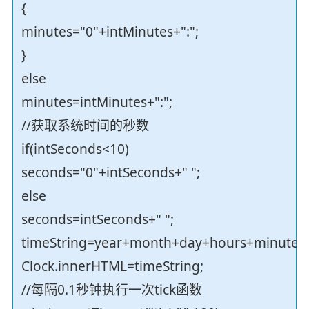
{
minutes="0"+intMinutes+":";
}
else
minutes=intMinutes+":";
//获取系统时间的秒数
if(intSeconds<10)
seconds="0"+intSeconds+" ";
else
seconds=intSeconds+" ";
timeString=year+month+day+hours+minutes
Clock.innerHTML=timeString;
//每隔0.1秒钟执行一次tick函数