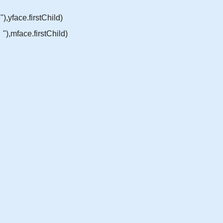
,yface.firstChild)
),mface.firstChild)