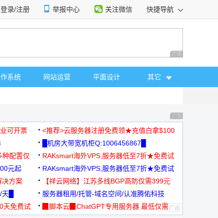
登录/注册
举报中心
关注微信
快捷导航
性选择
广告 商业广告，理
操作系统
网站运营
平面设计
其它
广告 商业广告，理
，企业可开票
<推荐>云服务器注册免费领★充值白拿$100
器
█机房大带宽机柜Q:1006456867█
多种配置仅
RAKsmart海外VPS,服务器低至7折★免费试
00元起
用★
RAKsmart海外VPS,服务器低至7折★免费试
解决方案
用★
【祥云网络】江苏多线BGP高防仅需399元
/天█
服务器租用/托管-域名空间/认准腾佑科技
30天免费试
▉脚本云▉ChatGPT专用服务器 最低仅需