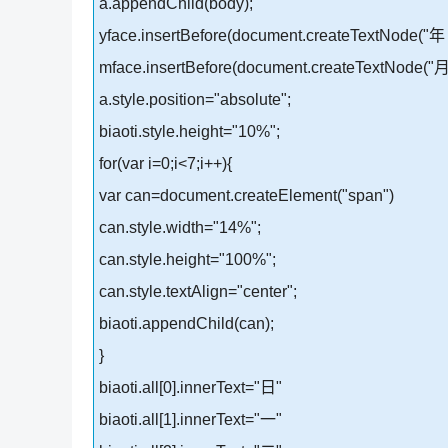
a.appendChild(body);
yface.insertBefore(document.createTextNode("年 ")
mface.insertBefore(document.createTextNode("月 "
a.style.position="absolute";
biaoti.style.height="10%";
for(var i=0;i<7;i++){
var can=document.createElement("span")
can.style.width="14%";
can.style.height="100%";
can.style.textAlign="center";
biaoti.appendChild(can);
}
biaoti.all[0].innerText="日"
biaoti.all[1].innerText="一"