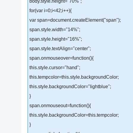
body.style.height="70%";
for(var i=0;i<42;i++){
var span=document.createElement("span");
span.style.width="14%";
span.style.height="16%";
span.style.textAlign="center";
span.onmouseover=function(){
this.style.cursor="hand";
this.tempcolor=this.style.backgroundColor;
this.style.backgroundColor="lightblue";
}
span.onmouseout=function(){
this.style.backgroundColor=this.tempcolor;
}