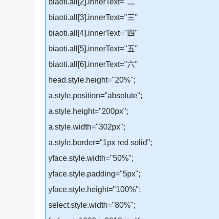
biaoti.all[2].innerText="二"
biaoti.all[3].innerText="三"
biaoti.all[4].innerText="四"
biaoti.all[5].innerText="五"
biaoti.all[6].innerText="六"
head.style.height="20%";
a.style.position="absolute";
a.style.height="200px";
a.style.width="302px";
a.style.border="1px red solid";
yface.style.width="50%";
yface.style.padding="5px";
yface.style.height="100%";
select.style.width="80%";