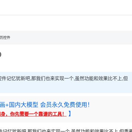
用◆
，理性选择
理性选择
日历控件
)
日历控件记忆犹新吧,那我们也来实现一个,虽然功能和效果比不上,但
rney绘画+国内大模型 会员永久免费使用！
】
翻身，你先需要一个靠谱的工具！
历控件记忆犹新吧,那我们也来实现一个,虽然功能和效果比不上,但重