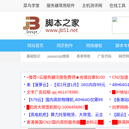
菜鸟学堂
服务器常用软件
主机测评网
在线工具
网站首页
网页制作
网络编程
脚本专
基础知识
javascript类库
表单特效
广告代码
网页特
<推荐>云服务器注册免费领★充值白拿$100
CN2加速
来【菠萝云】-【买2月送1月】16G内存99元
48H64
文字广告招租 qq:461478385
3000+
▉IP地
【579云】国内高防物理机,40H64G仅需99
【香港站群
元
█机房大带宽机柜Q:1006456867█
创梦网络
【高电机柜】算力托管租赁、大带宽、云主
88元/月
【超云】4
机
香港美国CN2/国内高防服务器██全科云██
██群英网