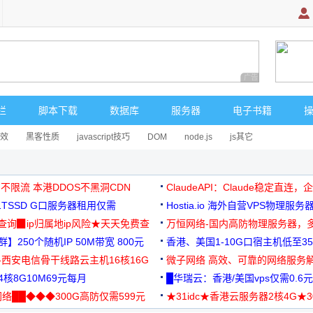
广告 商业广告，理
栏
脚本下载
数据库
服务器
电子书籍
效
黑客性质
javascript技巧
DOM
node.js
js其它
 不限流 本港DDOS不黑洞CDN
ClaudeAPI：Claude稳定直连
G1TSSD G口服务器租用仅需
Hostia.io 海外自营VPS物理服务
可免费测试
址查询▉ip归属地ip风险★天天免费查
万恒网络-国内高防物理服务器，
】250个随机IP 50M带宽 800元
99元/月起
香港、美国1-10G口宿主机低至35
-西安电信骨干线路云主机16核16G
微子网络 高效、可靠的网络服务
核8G10M69元每月
█华瑞云：香港/美国vps仅需0.6元
络██◆◆◆300G高防仅需599元
★31idc★香港云服务器2核4G★