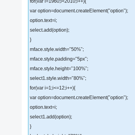
for(var i=1960;i<2010;i++){
var option=document.createElement("option");
option.text=i;
select.add(option);
}
mface.style.width="50%";
mface.style.padding="5px";
mface.style.height="100%";
select1.style.width="80%";
for(var i=1;i<=12;i++){
var option=document.createElement("option");
option.text=i;
select1.add(option);
}