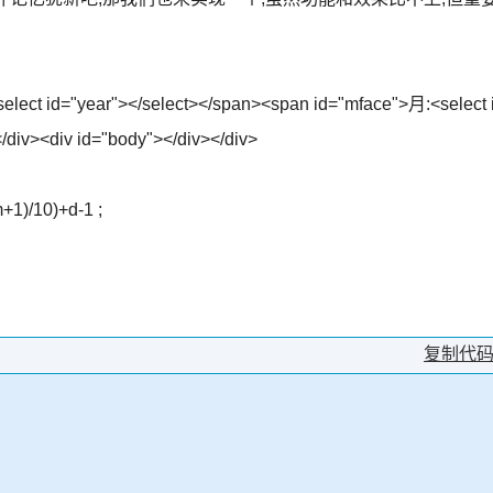
select id="year"></select></span><span id="mface">月:<select 
/div><div id="body"></div></div>
+1)/10)+d-1 ;
复制代