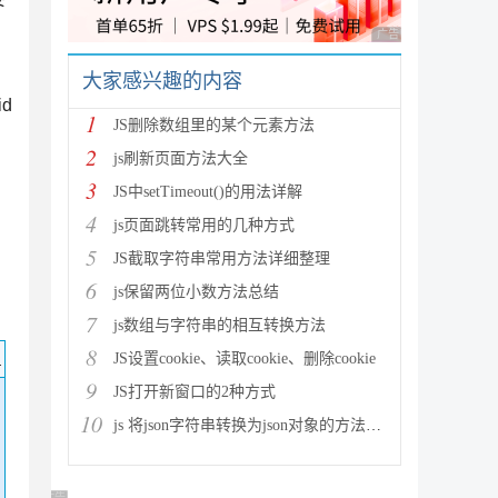
广告 商业广告，理性
大家感兴趣的内容
id
1
JS删除数组里的某个元素方法
2
js刷新页面方法大全
3
JS中setTimeout()的用法详解
4
js页面跳转常用的几种方式
5
JS截取字符串常用方法详细整理
6
js保留两位小数方法总结
7
js数组与字符串的相互转换方法
8
码
JS设置cookie、读取cookie、删除cookie
9
JS打开新窗口的2种方式
10
js 将json字符串转换为json对象的方法解析