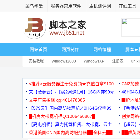
菜鸟学堂
服务器常用软件
主机测评网
在线工具
网站首页
网页制作
网络编程
脚本专
安装教程
Windows2003
WindowsXP
注册表
unix 
<推荐>云服务器注册免费领★充值白拿$100
CN2加速
来【菠萝云】-【买2月送1月】16G内存99元
48H64
文字广告招租 qq:461478385
3000+
▉IP地
【579云】国内高防物理机,40H64G仅需99
【香港站群
元
█机房大带宽机柜Q:1006456867█
创梦网络
【高电机柜】算力托管租赁、大带宽、云主
88元/月
【超云】4
机
香港美国CN2/国内高防服务器██全科云██
██群英网