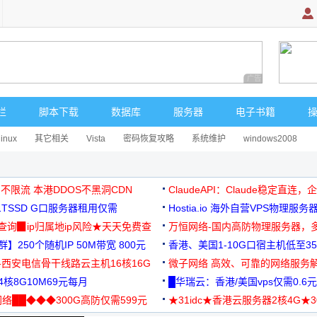
广告 商业广告，理
栏
脚本下载
数据库
服务器
电子书籍
linux
其它相关
Vista
密码恢复攻略
系统维护
windows2008
 不限流 本港DDOS不黑洞CDN
ClaudeAPI：Claude稳定直连
G1TSSD G口服务器租用仅需
Hostia.io 海外自营VPS物理服务
可免费测试
址查询▉ip归属地ip风险★天天免费查
万恒网络-国内高防物理服务器，
】250个随机IP 50M带宽 800元
99元/月起
香港、美国1-10G口宿主机低至35
-西安电信骨干线路云主机16核16G
微子网络 高效、可靠的网络服务
核8G10M69元每月
█华瑞云：香港/美国vps仅需0.6元
络██◆◆◆300G高防仅需599元
★31idc★香港云服务器2核4G★