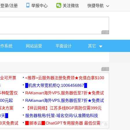
登录/注册
举报中心
关注微信
快捷导航
性选择
广告 商业广告，理
操作系统
网站运营
平面设计
其它
广告 商业广告，理
，企业可开票
<推荐>云服务器注册免费领★充值白拿$100
器
█机房大带宽机柜Q:1006456867█
多种配置仅
RAKsmart海外VPS,服务器低至7折★免费试
00元起
用★
RAKsmart海外VPS,服务器低至7折★免费试
解决方案
用★
【祥云网络】江苏多线BGP高防仅需399元
/天█
服务器租用/托管-域名空间/认准腾佑科技
30天免费试
▉脚本云▉ChatGPT专用服务器 最低仅需