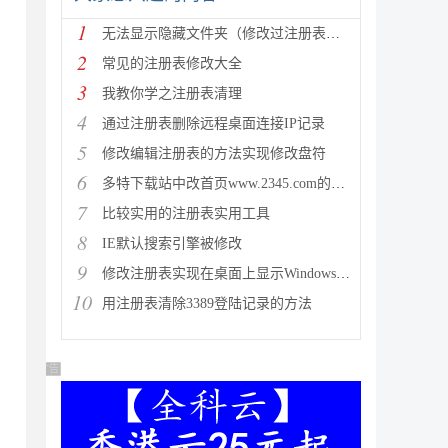
1
无法显示隐藏文件夹（修改过注册表也无效）的解决方法 附注册表
2
常见的注册表修改大全
3
我教你学之注册表清理
4
通过注册表删除远程桌面连接IP记录
5
修改编辑注册表的方法实现修改盘符
6
多特下载站中改首页www.2345.com的解决修改方法
7
比较实用的注册表实用工具
8
IE默认搜索引擎被修改
9
修改注册表实现在桌面上显示Windows版本
10
用注册表清除3389登陆记录的方法
广告 商业广告，理性选择