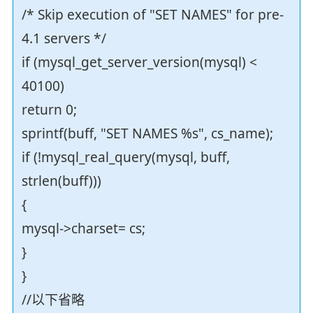
/* Skip execution of "SET NAMES" for pre-
4.1 servers */
if (mysql_get_server_version(mysql) <
40100)
return 0;
sprintf(buff, "SET NAMES %s", cs_name);
if (!mysql_real_query(mysql, buff,
strlen(buff)))
{
mysql->charset= cs;
}
}
//以下省略