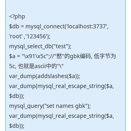
<?php
$db = mysql_connect('localhost:3737',
'root' ,'123456');
mysql_select_db("test");
$a = "\x91\x5c";//"慭"的gbk编码, 低字节为
5c, 也就是ascii中的"\"
var_dump(addslashes($a));
var_dump(mysql_real_escape_string($a,
$db));
mysql_query("set names gbk");
var_dump(mysql_real_escape_string($a,
$db));