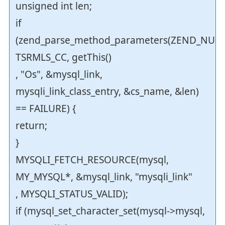
unsigned int len;
if
(zend_parse_method_parameters(ZEND_NUM
TSRMLS_CC, getThis()
, "Os", &mysql_link,
mysqli_link_class_entry, &cs_name, &len)
== FAILURE) {
return;
}
MYSQLI_FETCH_RESOURCE(mysql,
MY_MYSQL*, &mysql_link, "mysqli_link"
, MYSQLI_STATUS_VALID);
if (mysql_set_character_set(mysql->mysql,