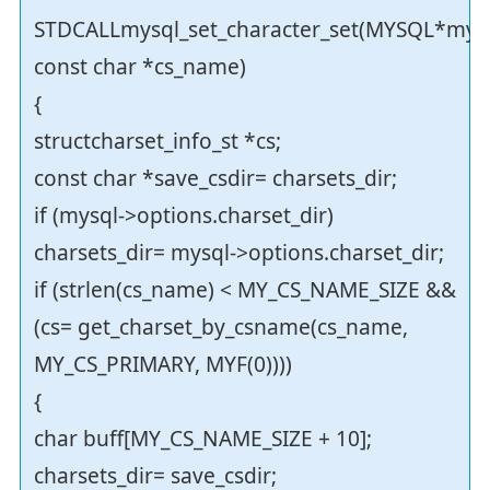
STDCALLmysql_set_character_set(MYSQL*mysq
const char *cs_name)
{
structcharset_info_st *cs;
const char *save_csdir= charsets_dir;
if (mysql->options.charset_dir)
charsets_dir= mysql->options.charset_dir;
if (strlen(cs_name) < MY_CS_NAME_SIZE &&
(cs= get_charset_by_csname(cs_name,
MY_CS_PRIMARY, MYF(0))))
{
char buff[MY_CS_NAME_SIZE + 10];
charsets_dir= save_csdir;