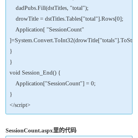
dadPubs.Fill(dstTitles, "total");
drowTitle = dstTitles.Tables["total"].Rows[0];
Application[ "SessionCount"
]=System.Convert.ToInt32(drowTitle["totals"].ToStrin
}
}
void Session_End() {
Application["SessionCount"] = 0;
}
</script>
SessionCount.aspx里的代码