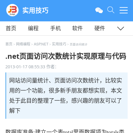
实用技巧
首页
编程
手机
软件
硬件
教程
平面
服务器
首页
网络编程
ASP.NET
实用技巧
>
>
>
> 页面访问统计
.net页面访问次数统计实现原理与代码
2013-01-17 08:55:33
作者：
网站访问量统计、页面访问次数统计，比较实
用的一个功能，很多新手朋友都想实现，本文
处于此目的整理了一些，感兴趣的朋友可以了
解下
数据库准备:建立一个表total里面数据项为totals类