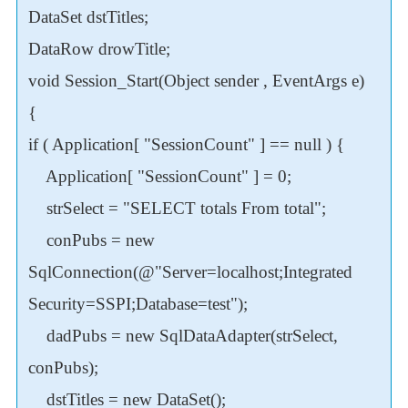
DataSet dstTitles;
DataRow drowTitle;
void Session_Start(Object sender , EventArgs e)
{
if ( Application[ "SessionCount" ] == null ) {
Application[ "SessionCount" ] = 0;
strSelect = "SELECT totals From total";
conPubs = new
SqlConnection(@"Server=localhost;Integrated
Security=SSPI;Database=test");
dadPubs = new SqlDataAdapter(strSelect,
conPubs);
dstTitles = new DataSet();