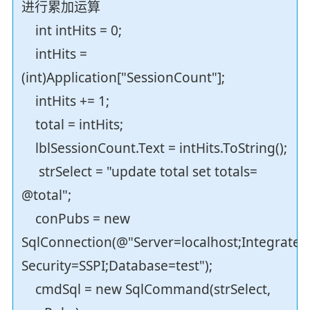
进行累加运算
int intHits = 0;
intHits =
(int)Application["SessionCount"];
intHits += 1;
total = intHits;
lblSessionCount.Text = intHits.ToString();
strSelect = "update total set totals=
@total";
conPubs = new
SqlConnection(@"Server=localhost;Integrated
Security=SSPI;Database=test");
cmdSql = new SqlCommand(strSelect,