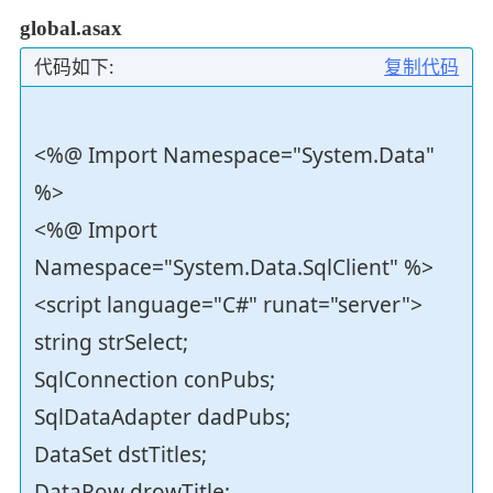
global.asax
代码如下:
复制代码
<%@ Import Namespace="System.Data"
%>
<%@ Import
Namespace="System.Data.SqlClient" %>
<script language="C#" runat="server">
string strSelect;
SqlConnection conPubs;
SqlDataAdapter dadPubs;
DataSet dstTitles;
DataRow drowTitle;