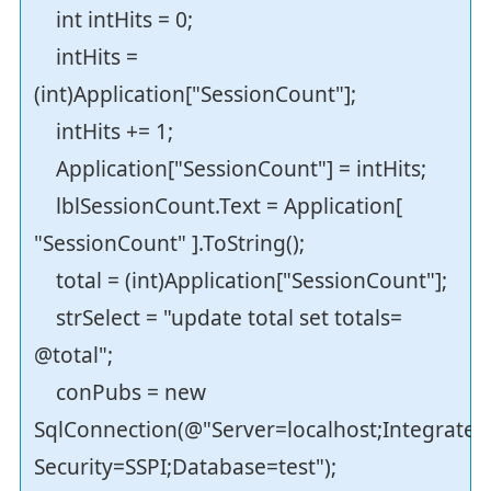
int intHits = 0;
intHits =
(int)Application["SessionCount"];
intHits += 1;
Application["SessionCount"] = intHits;
lblSessionCount.Text = Application[
"SessionCount" ].ToString();
total = (int)Application["SessionCount"];
strSelect = "update total set totals=
@total";
conPubs = new
SqlConnection(@"Server=localhost;Integrated
Security=SSPI;Database=test");