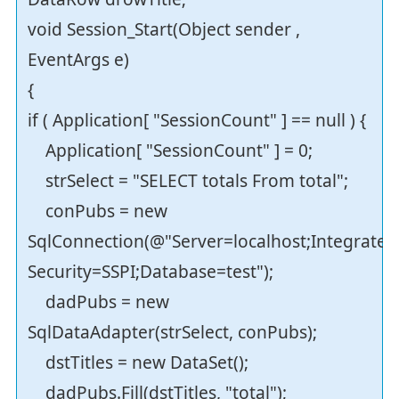
void Session_Start(Object sender ,
EventArgs e)
{
if ( Application[ "SessionCount" ] == null ) {
Application[ "SessionCount" ] = 0;
strSelect = "SELECT totals From total";
conPubs = new
SqlConnection(@"Server=localhost;Integrated
Security=SSPI;Database=test");
dadPubs = new
SqlDataAdapter(strSelect, conPubs);
dstTitles = new DataSet();
dadPubs.Fill(dstTitles, "total");