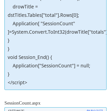
drowTitle =
dstTitles.Tables["total"].Rows[0];
Application[ "SessionCount"
]=System.Convert.ToInt32(drowTitle["totals"].To
}
}
void Session_End() {
Application["SessionCount"] = null;
}
</script>
SessionCount.aspx