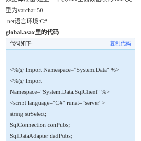
型为varchar 50
.net语言环境:C#
global.asax里的代码
复制代码
代码如下:
<%@ Import Namespace="System.Data" %>
<%@ Import
Namespace="System.Data.SqlClient" %>
<script language="C#" runat="server">
string strSelect;
SqlConnection conPubs;
SqlDataAdapter dadPubs;