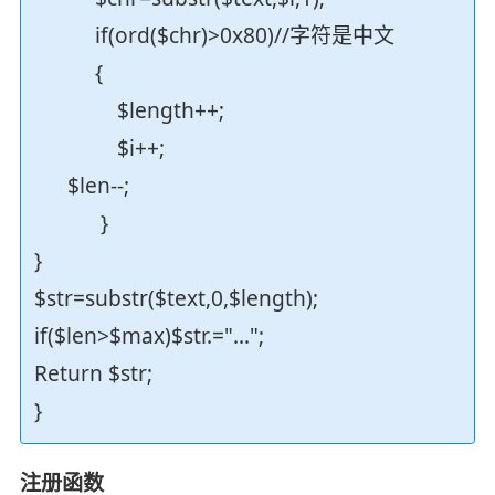
if(ord($chr)>0x80)//字符是中文
{
$length++;
$i++;
$len--;
}
}
$str=substr($text,0,$length);
if($len>$max)$str.="...";
Return $str;
}
注册函数