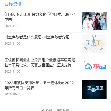
业界资讯
美国设下计谋,用娘炮文化重塑日本,已影响至
中国
2021-11-19
时空伴随者是什么意思?时空伴随者介绍
2021-11-09
工信部称网盘企业免费用户最低速率应满足
基本下载需求，天翼云盘回应：坚决支持，
始终
2021-11-05
2022年放假安排出炉：五一连休5天 2022
年所有节日一览表
2021-10-26