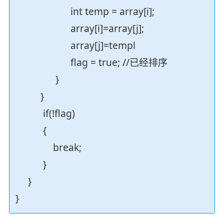
int temp = array[i];
array[i]=array[j];
array[j]=templ
flag = true; //已经排序
}
}
if(!flag)
{
break;
}
}
}