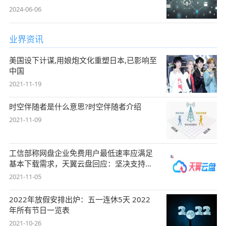
2024-06-06
业界资讯
美国设下计谋,用娘炮文化重塑日本,已影响至
中国
2021-11-19
时空伴随者是什么意思?时空伴随者介绍
2021-11-09
工信部称网盘企业免费用户最低速率应满足
基本下载需求，天翼云盘回应：坚决支持，
始终
2021-11-05
2022年放假安排出炉：五一连休5天 2022
年所有节日一览表
2021-10-26