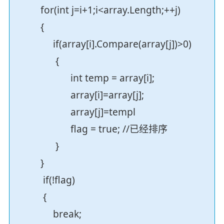
for(int j=i+1;i<array.Length;++j)
{
if(array[i].Compare(array[j])>0)
{
int temp = array[i];
array[i]=array[j];
array[j]=templ
flag = true; //已经排序
}
}
if(!flag)
{
break;