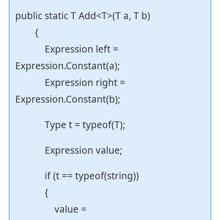
public static T Add<T>(T a, T b)
{
Expression left =
Expression.Constant(a);
Expression right =
Expression.Constant(b);
Type t = typeof(T);
Expression value;
if (t == typeof(string))
{
value =