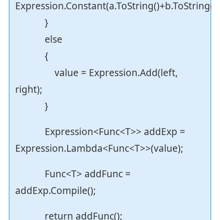
Expression.Constant(a.ToString()+b.ToString())
}
else
{
value = Expression.Add(left,
right);
}
Expression<Func<T>> addExp =
Expression.Lambda<Func<T>>(value);
Func<T> addFunc =
addExp.Compile();
return addFunc();