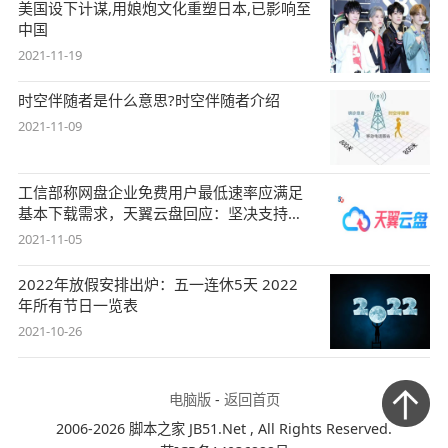
美国设下计谋,用娘炮文化重塑日本,已影响至
中国
2021-11-19
时空伴随者是什么意思?时空伴随者介绍
2021-11-09
工信部称网盘企业免费用户最低速率应满足
基本下载需求，天翼云盘回应：坚决支持，
始终
2021-11-05
2022年放假安排出炉：五一连休5天 2022
年所有节日一览表
2021-10-26
电脑版
-
返回首页
2006-2026 脚本之家 JB51.Net , All Rights Reserved.