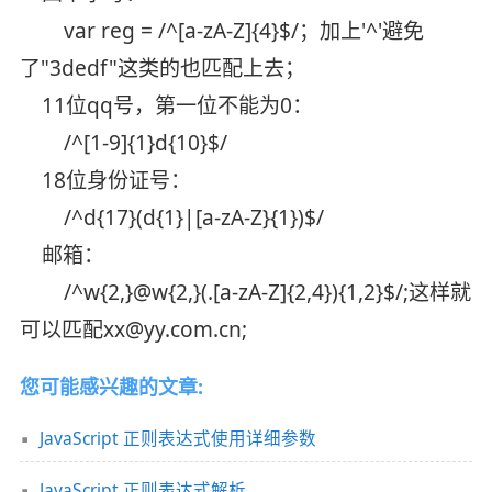
var reg = /^[a-zA-Z]{4}$/；加上'^'避免
了"3dedf"这类的也匹配上去；
11位qq号，第一位不能为0：
/^[1-9]{1}d{10}$/
18位身份证号：
/^d{17}(d{1}|[a-zA-Z}{1})$/
邮箱：
/^w{2,}@w{2,}(.[a-zA-Z]{2,4}){1,2}$/;这样就
可以匹配xx@yy.com.cn;
您可能感兴趣的文章:
JavaScript 正则表达式使用详细参数
JavaScript 正则表达式解析