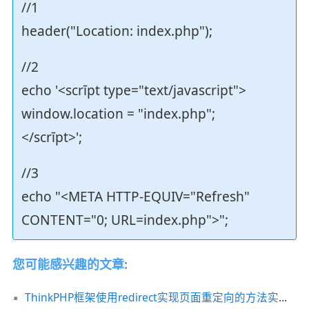
//1
header("Location: index.php");
//2
echo '<scrīpt type="text/javascript">
window.location = "index.php";
</scrīpt>';
//3
echo "<META HTTP-EQUIV="Refresh"
CONTENT="0; URL=index.php">";
您可能感兴趣的文章:
ThinkPHP框架使用redirect实现页面重定向的方法实例分析