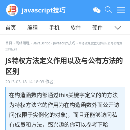
javascript技巧
首页
编程
手机
软件
硬件
教程
平面
服务器
首页
网络编程
JavaScript
javascript技巧
>
>
>
> JS特权方法定义作用以及与公有方
法的区别
JS特权方法定义作用以及与公有方法的
区别
2013-03-18 14:18:03
作者：
在构造函数内部通过this关键字定义的的方法
为特权方法它的作用为在构造函数外面公开访
问(仅限于实例化的对象)，而且还能够访问私
有成员和方法，感兴趣的你可以参考下哈