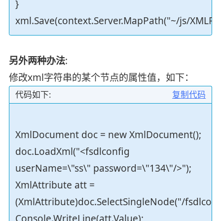
}
xml.Save(context.Server.MapPath("~/js/XMLFile
另外两种办法
:
修改xml字符串的某个节点的属性值，如下：
代码如下:
复制代码
XmlDocument doc = new XmlDocument();
doc.LoadXml("<fsdlconfig
userName=\"ss\" password=\"134\"/>");
XmlAttribute att =
(XmlAttribute)doc.SelectSingleNode("/fsdlco
Console.WriteLine(att.Value);