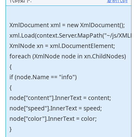
代码如下:
复制代码
XmlDocument xml = new XmlDocument();
xml.Load(context.Server.MapPath("~/js/XMLFile
XmlNode xn = xml.DocumentElement;
foreach (XmlNode node in xn.ChildNodes)
{
if (node.Name == "info")
{
node["content"].InnerText = content;
node["speed"].InnerText = speed;
node["color"].InnerText = color;
}