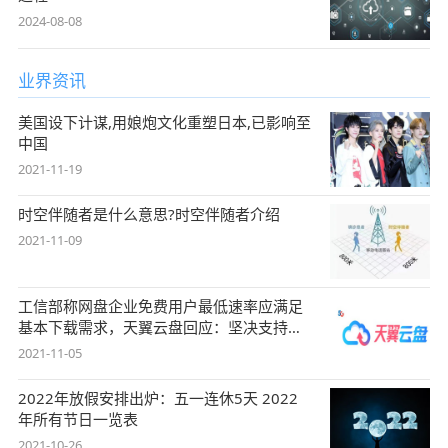
2024-08-08
业界资讯
美国设下计谋,用娘炮文化重塑日本,已影响至
中国
2021-11-19
时空伴随者是什么意思?时空伴随者介绍
2021-11-09
工信部称网盘企业免费用户最低速率应满足
基本下载需求，天翼云盘回应：坚决支持，
始终
2021-11-05
2022年放假安排出炉：五一连休5天 2022
年所有节日一览表
2021-10-26