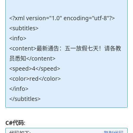
<?xml version="1.0" encoding="utf-8"?>
<subtitles>
<info>
<content>最新通告：五一放假七天！请各教
员悉知</content>
<speed>4</speed>
<color>red</color>
</info>
</subtitles>
C#代码
: