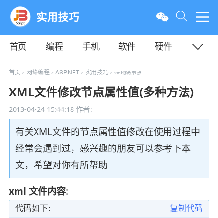
实用技巧
首页
编程
手机
软件
硬件
教程
平面
服务器
首页
网络编程
ASP.NET
实用技巧
>
>
>
> xml修改节点
XML文件修改节点属性值(多种方法)
2013-04-24 15:44:18
作者：
有关XML文件的节点属性值修改在使用过程中
经常会遇到过，感兴趣的朋友可以参考下本
文，希望对你有所帮助
xml 文件内容
:
代码如下:
复制代码