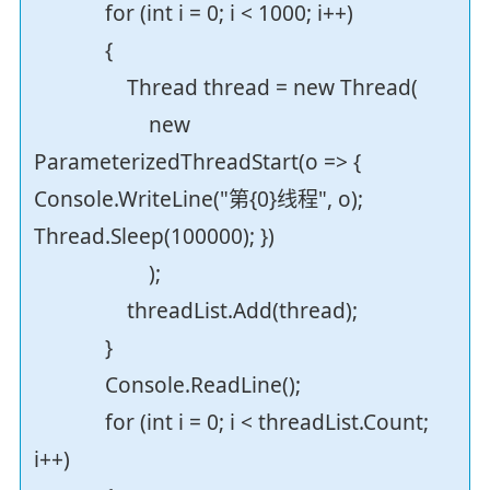
for (int i = 0; i < 1000; i++)
{
Thread thread = new Thread(
new
ParameterizedThreadStart(o => {
Console.WriteLine("第{0}线程", o);
Thread.Sleep(100000); })
);
threadList.Add(thread);
}
Console.ReadLine();
for (int i = 0; i < threadList.Count;
i++)